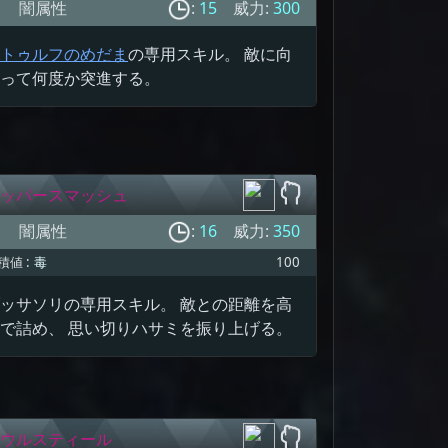
闇属性
:
15
威力:
300
トゥルフのめだま
の専用スキル。 敵に向
って何度か突進する。
ッパースマッシュ
闇属性
:
16
威力:
350
積値 :
毒
100
ッサソリの専用スキル。 敵との距離を高
で詰め、 思い切りハサミを振り上げる。
ウルスティール