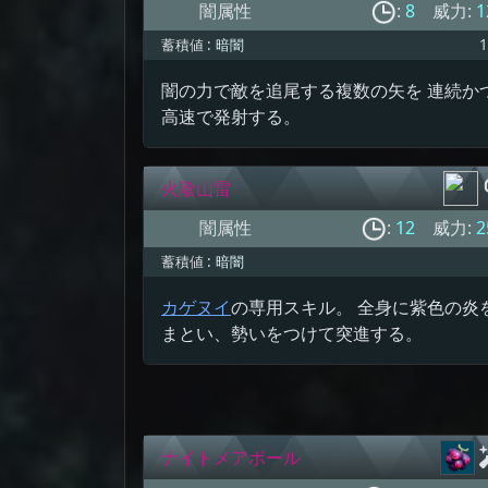
闇属性
:
8
威力:
1
蓄積値 :
暗闇
1
闇の力で敵を追尾する複数の矢を 連続か
高速で発射する。
火陰山雷
闇属性
:
12
威力:
2
蓄積値 :
暗闇
カゲヌイ
の専用スキル。 全身に紫色の炎
まとい、勢いをつけて突進する。
ナイトメアボール