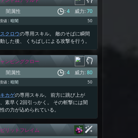
闇属性
:
4
威力:
70
積値 :
暗闇
50
スクロウ
の専用スキル。 敵のそばに瞬間
動した後、 くちばしによる攻撃を行う。
ャンピングクロー
闇属性
:
4
威力:
80
積値 :
暗闇
50
キカゲ
の専用スキル。 前方に跳び上が
、素早く2回引っかく。 その斬撃には闇
性の力が込められている。
ピリットフレイム