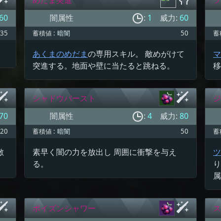
60
闇属性
:
1
威力:
60
35
蓄積値 :
暗闇
50
蓄
あくまのめだま
の専用スキル。 敵めがけて
マ
突進する。地面や壁に当たると跳ねる。
移
シャドウバースト
ジ
70
闇属性
:
4
威力:
80
20
蓄積値 :
暗闇
50
蓄
敵
素早く闇の力を放出し 周囲に衝撃を与え
ツ
る。
り
属
ポイズンシャワー
ス