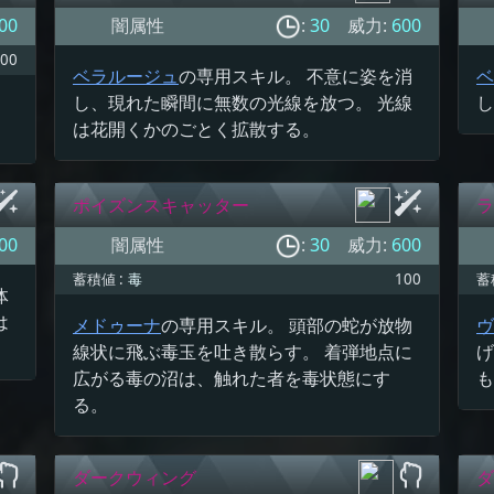
00
闇属性
:
30
威力:
600
00
ベラルージュ
の専用スキル。 不意に姿を消
ベ
し、現れた瞬間に無数の光線を放つ。 光線
し
は花開くかのごとく拡散する。
ポイズンスキャッター
ラ
00
闇属性
:
30
威力:
600
蓄積値 :
毒
100
蓄
体
は
メドゥーナ
の専用スキル。 頭部の蛇が放物
ヴ
線状に飛ぶ毒玉を吐き散らす。 着弾地点に
げ
広がる毒の沼は、触れた者を毒状態にす
も
る。
ダークウィング
ダ