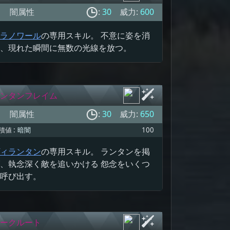
闇属性
:
30
威力:
600
ラノワール
の専用スキル。 不意に姿を消
、現れた瞬間に無数の光線を放つ。
ンタンフレイム
闇属性
:
30
威力:
650
積値 :
暗闇
100
ィランタン
の専用スキル。 ランタンを掲
、執念深く敵を追いかける 怨念をいくつ
呼び出す。
ークルート