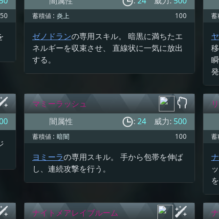
50
闇属性
:
24
威力:
500
50
蓄積値 :
炎上
100
蓄
を
ゼノドラン
の専用スキル。 暗黒に満ちたエ
ヤ
ネルギーを収束させ、 直線状に一気に放出
移
する。
瞬
発
マミーラッシュ
リ
00
闇属性
:
24
威力:
500
蓄積値 :
暗闇
100
蓄
ジ
ヨミーラ
の専用スキル。 手から包帯を伸ば
ナ
し、連続攻撃を行う。
ッ
を
ナイトメアレイブルーム
ナ