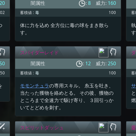
20
闇属性
:
8
威力:
160
02
蓄積値 :
毒
100
蓄
つ
体に力を込め 全方位に毒の球をまき散ら
執
す。
す
スパイダーレイド
ダ
50
闇属性
:
12
威力:
250
50
蓄積値 :
毒
100
蓄
を
モモンチュラ
の専用スキル。 糸玉を吐き、
サ
当たった獲物を絡めとる。 その後、獲物の
と
ところまで全速力で駆け寄り、 ３回引っか
燃
いてとどめを刺す。
スピリットダッシュ
凝