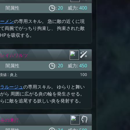
闇属性
:
20
威力:
400
ーメン
の専用スキル。 急に敵の近くに現
て両腕でがっちり拘束し、 拘束された敵
HPを吸収する。
レイムワルツ
闇属性
:
20
威力:
450
積値 :
炎上
100
ラルージュ
の専用スキル。 ゆらりと舞い
がら 周囲に広がる炎の輪を発生させる。
らに敵を追尾する妖しい炎を発射する。
みの連打