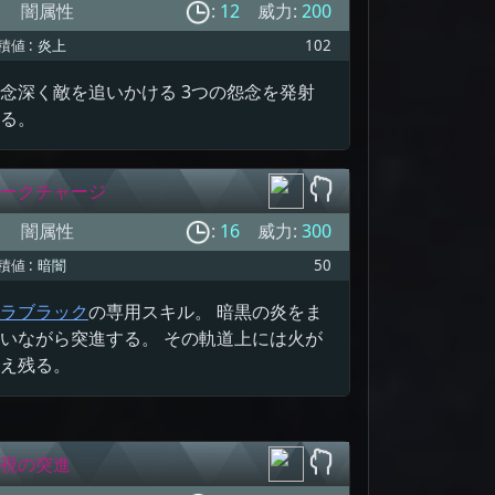
闇属性
:
12
威力:
200
積値 :
炎上
102
念深く敵を追いかける 3つの怨念を発射
る。
ークチャージ
闇属性
:
16
威力:
300
積値 :
暗闇
50
ラブラック
の専用スキル。 暗黒の炎をま
いながら突進する。 その軌道上には火が
え残る。
視の突進