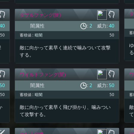
ダ
ダブルファング(闇)
40
闇属性
:
2
威力:
40
蓄
50
蓄積値 :
暗闇
50
ゆ
撃
敵に向かって素早く連続で噛みついて攻撃
る
する。
ワイルドファング(闇)
ワ
50
闇属性
:
2
威力:
50
50
蓄積値 :
暗闇
50
蓄
か
敵に向かって素早く飛び掛かり、噛みつい
敵
て攻撃する。
て
めだま突進
フ