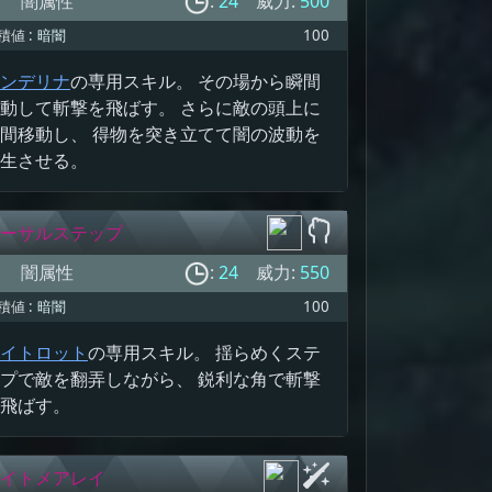
闇属性
:
24
威力:
500
積値 :
暗闇
100
ンデリナ
の専用スキル。 その場から瞬間
動して斬撃を飛ばす。 さらに敵の頭上に
間移動し、 得物を突き立てて闇の波動を
生させる。
ーサルステップ
闇属性
:
24
威力:
550
積値 :
暗闇
100
イトロット
の専用スキル。 揺らめくステ
プで敵を翻弄しながら、 鋭利な角で斬撃
飛ばす。
イトメアレイ