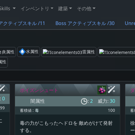
Skills
インベントリ
建築
その他
ly アクティブスキル /11
Boss アクティブスキル /30
Unr
水属性
炎属性
雷属性
属性
ポイズンシュート
ダ
:
0
闇属性
:
2
威力:
30
99
蓄積値 :
毒
100
蓄
に
毒の力がこもったヘドロを 敵めがけて発射
徐
する。
ー