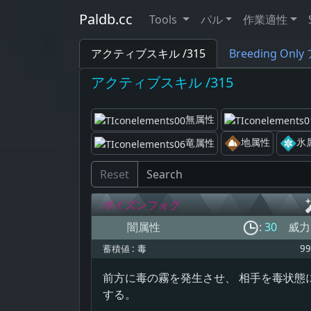
Paldb.cc
Tools
パル
作業適性
アクティブスキル /315
Breeding On
アクティブスキル /315
無属性
地属性
氷
竜属性
Reset
ポイズンフォグ
闇属性
:
30
威力
蓄積値 :
毒
99
前方に毒の霧を発生させ、 相手を毒状態
する。