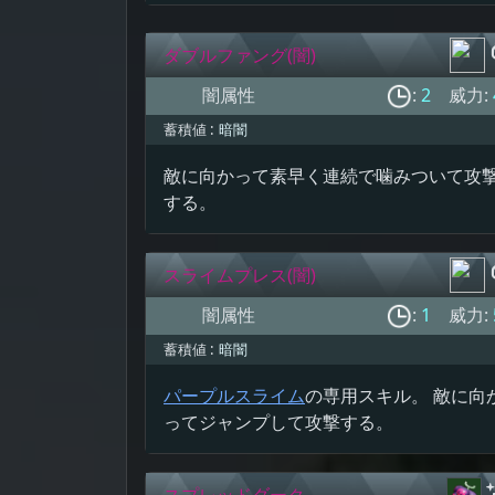
ダブルファング(闇)
闇属性
:
2
威力:
蓄積値 :
暗闇
敵に向かって素早く連続で噛みついて攻
する。
スライムプレス(闇)
闇属性
:
1
威力:
蓄積値 :
暗闇
パープルスライム
の専用スキル。 敵に向
ってジャンプして攻撃する。
スプレッドダーク