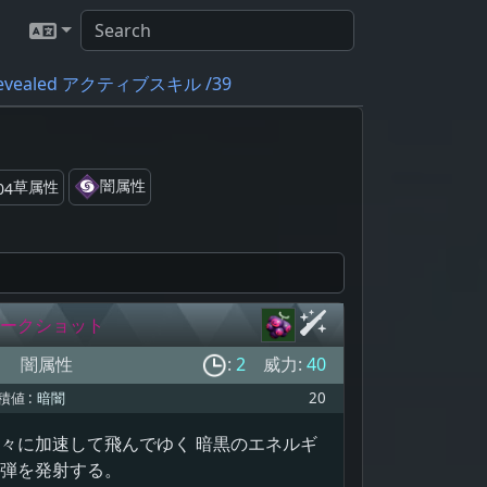
evealed アクティブスキル /39
闇属性
草属性
ークショット
闇属性
:
2
威力:
40
積値 :
暗闇
20
々に加速して飛んでゆく 暗黒のエネルギ
弾を発射する。