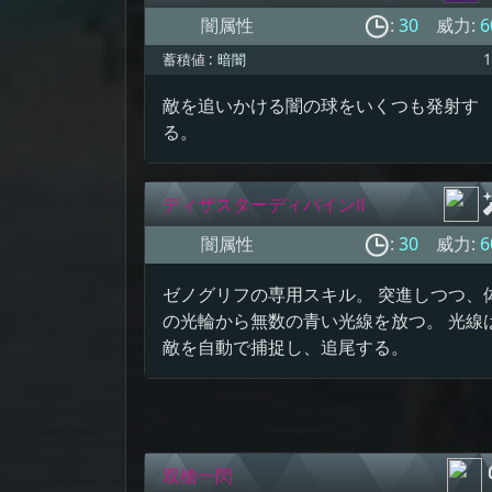
闇属性
:
30
威力:
6
蓄積値 :
暗闇
1
敵を追いかける闇の球をいくつも発射す
る。
ディザスターディバインⅡ
闇属性
:
30
威力:
6
ゼノグリフの専用スキル。 突進しつつ、
の光輪から無数の青い光線を放つ。 光線
敵を自動で捕捉し、追尾する。
双槍一閃