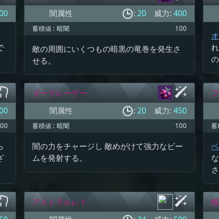
00
闇属性
:
20
威力:
400
蓄積値 :
暗闇
100
、
オ
で
れ
敵の周囲にいくつもの暗黒の竜巻を発生さ
の
せる。
ダークレーザー
フ
00
闇属性
:
20
威力:
450
00
蓄積値 :
暗闇
100
蓄
ら
闇の力をチャージし 敵めがけて強力なビー
ベ
ざ
ムを発射する。
な
さ
アストラルレイ
恨