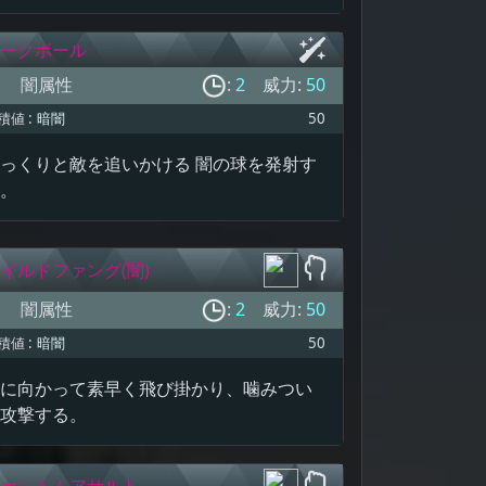
ークボール
闇属性
:
2
威力:
50
積値 :
暗闇
50
っくりと敵を追いかける 闇の球を発射す
。
イルドファング(闇)
闇属性
:
2
威力:
50
積値 :
暗闇
50
に向かって素早く飛び掛かり、噛みつい
攻撃する。
ァントムアサルト