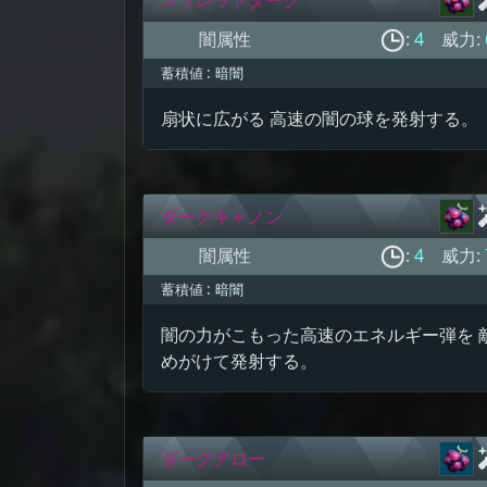
闇属性
:
4
威力:
蓄積値 :
暗闇
扇状に広がる 高速の闇の球を発射する。
ダークキャノン
闇属性
:
4
威力:
蓄積値 :
暗闇
闇の力がこもった高速のエネルギー弾を 
めがけて発射する。
ダークアロー