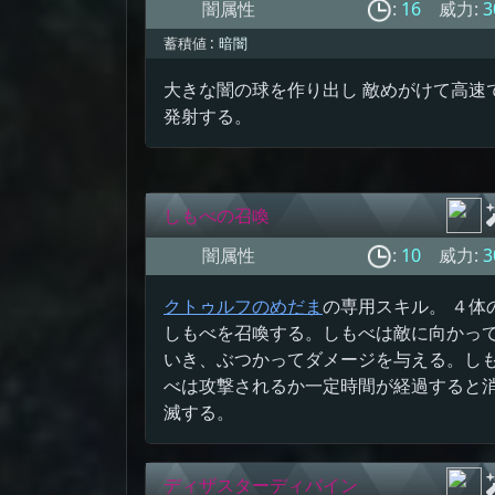
闇属性
:
16
威力:
3
蓄積値 :
暗闇
大きな闇の球を作り出し 敵めがけて高速
発射する。
しもべの召喚
闇属性
:
10
威力:
3
クトゥルフのめだま
の専用スキル。 ４体
しもべを召喚する。しもべは敵に向かっ
いき、ぶつかってダメージを与える。し
べは攻撃されるか一定時間が経過すると
滅する。
ディザスターディバイン