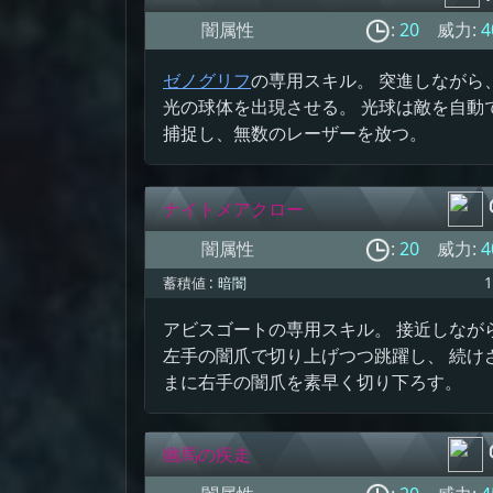
闇属性
:
20
威力:
4
ゼノグリフ
の専用スキル。 突進しながら
光の球体を出現させる。 光球は敵を自動
捕捉し、無数のレーザーを放つ。
ナイトメアクロー
闇属性
:
20
威力:
4
蓄積値 :
暗闇
1
アビスゴートの専用スキル。 接近しなが
左手の闇爪で切り上げつつ跳躍し、 続け
まに右手の闇爪を素早く切り下ろす。
幽馬の疾走