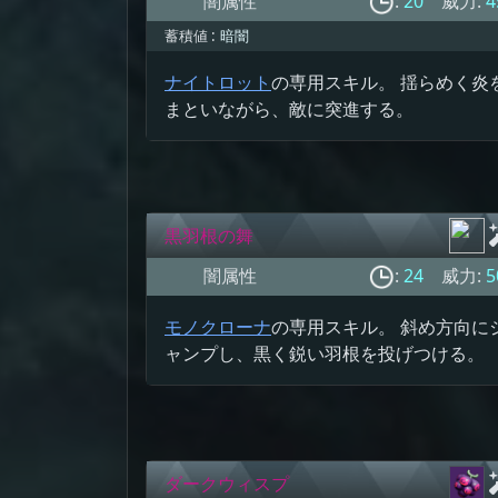
闇属性
:
20
威力:
4
蓄積値 :
暗闇
ナイトロット
の専用スキル。 揺らめく炎
まといながら、敵に突進する。
黒羽根の舞
闇属性
:
24
威力:
5
モノクローナ
の専用スキル。 斜め方向に
ャンプし、黒く鋭い羽根を投げつける。
ダークウィスプ