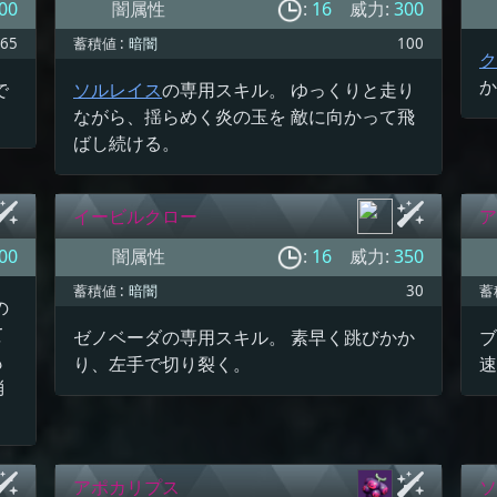
00
闇属性
:
16
威力:
300
65
蓄積値 :
暗闇
100
ク
か
で
ソルレイス
の専用スキル。 ゆっくりと走り
ながら、揺らめく炎の玉を 敵に向かって飛
ばし続ける。
イービルクロー
ア
00
闇属性
:
16
威力:
350
蓄積値 :
暗闇
30
蓄
の
て
ゼノベーダの専用スキル。 素早く跳びかか
ブ
も
り、左手で切り裂く。
速
消
アポカリプス
ソ