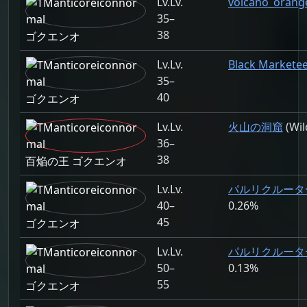
Lv.
volcano_orang
35–
38
ゴクエンオ
Lv.
Black Markete
35–
40
ゴクエンオ
Lv.
火山の洞窟
(Wil
36–
38
百焔の王 ゴクエンオ
Lv.
パルリクルーター 
40–
0.26%
45
ゴクエンオ
Lv.
パルリクルーター S
50–
0.13%
55
ゴクエンオ