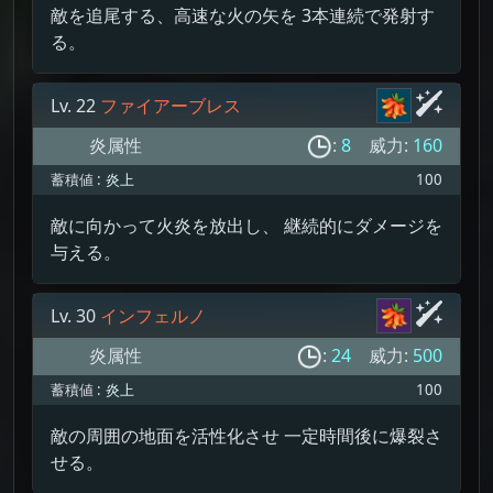
敵を追尾する、高速な火の矢を 3本連続で発射す
る。
Lv. 22
ファイアーブレス
炎属性
:
8
威力:
160
蓄積値 :
炎上
100
敵に向かって火炎を放出し、 継続的にダメージを
与える。
Lv. 30
インフェルノ
炎属性
:
24
威力:
500
蓄積値 :
炎上
100
敵の周囲の地面を活性化させ 一定時間後に爆裂さ
せる。