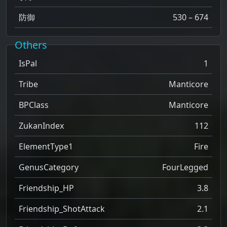
防御
530 – 674
Others
IsPal
1
Tribe
Manticore
BPClass
Manticore
ZukanIndex
112
ElementType1
Fire
GenusCategory
FourLegged
Friendship_HP
3.8
Friendship_ShotAttack
2.1