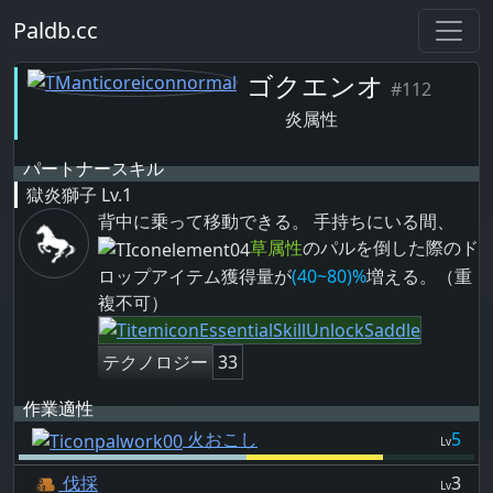
Paldb.cc
ゴクエンオ
#112
炎属性
パートナースキル
獄炎獅子
Lv.1
背中に乗って移動できる。 手持ちにいる間、
草属性
のパルを倒した際のド
ロップアイテム獲得量が
(40~80)%
増える。（重
複不可）
テクノロジー
33
作業適性
火おこし
5
Lv
伐採
3
Lv