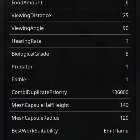
FoodAmount
6
ViewingDistance
25
ViewingAngle
90
HearingRate
1
BiologicalGrade
5
Predator
1
Edible
1
CombiDuplicatePriority
136000
MeshCapsuleHalfHeight
140
MeshCapsuleRadius
120
BestWorkSuitability
EmitFlame