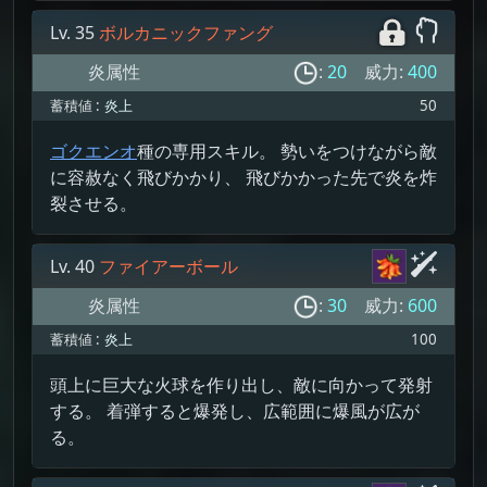
Lv. 35
ボルカニックファング
炎属性
:
20
威力:
400
蓄積値 :
炎上
50
ゴクエンオ
種の専用スキル。 勢いをつけながら敵
に容赦なく飛びかかり、 飛びかかった先で炎を炸
裂させる。
Lv. 40
ファイアーボール
炎属性
:
30
威力:
600
蓄積値 :
炎上
100
頭上に巨大な火球を作り出し、敵に向かって発射
する。 着弾すると爆発し、広範囲に爆風が広が
る。