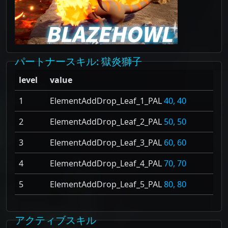
パートナースキル
: 獄炎獅子
level
value
1
ElementAddDrop_Leaf_1_PAL
40, 40
2
ElementAddDrop_Leaf_2_PAL
50, 50
3
ElementAddDrop_Leaf_3_PAL
60, 60
4
ElementAddDrop_Leaf_4_PAL
70, 70
5
ElementAddDrop_Leaf_5_PAL
80, 80
アクティブスキル