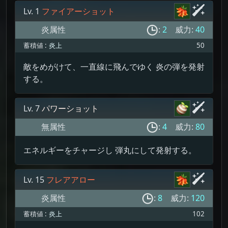
Lv. 1
ファイアーショット
炎属性
:
2
威力:
40
蓄積値 :
炎上
50
敵をめがけて、一直線に飛んでゆく 炎の弾を発射
する。
Lv. 7
パワーショット
無属性
:
4
威力:
80
エネルギーをチャージし 弾丸にして発射する。
Lv. 15
フレアアロー
炎属性
:
8
威力:
120
蓄積値 :
炎上
102