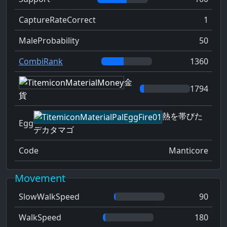
CaptureRateCorrect
1
MaleProbability
50
CombiRank
1360
金
1794
貨
熱を帯びた
Egg
デカタマゴ
Code
Manticore
Movement
SlowWalkSpeed
90
WalkSpeed
180