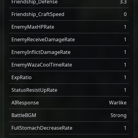
Friendship_Defense
3.3
Friendship_CraftSpeed
0
EnemyMaxHPRate
1
EnemyReceiveDamageRate
1
EnemyInflictDamageRate
1
EnemyWazaCoolTimeRate
1
ExpRatio
1
StatusResistUpRate
1
AIResponse
Warlike
BattleBGM
Strong
FullStomachDecreaseRate
1