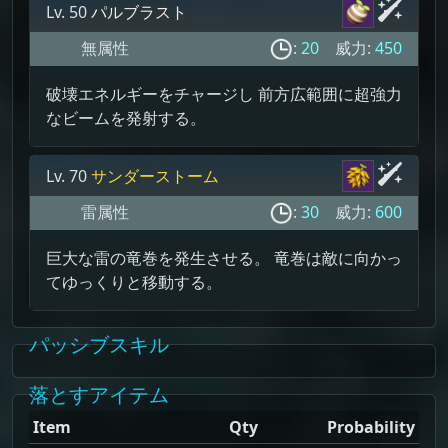
Lv. 50
パルブラスト
無属性
:
20
威力:
450
破壊エネルギーをチャージし 前方広範囲に超強力
なビームを発射する。
Lv. 70
サンダーストーム
雷属性
:
30
威力:
600
巨大な雷の竜巻を発生させる。 竜巻は敵に向かっ
てゆっくりと移動する。
パッシブスキル
落とすアイテム
Item
Qty
Probability