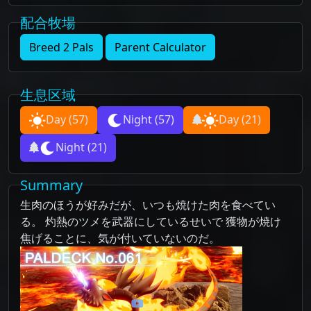
配合牧場
Breed 2 Pals
Parent Calculator
生息区域
Day
(57)
Night
(57)
Day
(21)
Night
(21)
Summary
生肉のほうが好みだが、いつも焼けた肉を食べてい
る。 灼熱のツメを武器にしているせいで 獲物が焼け
焦げることに、気が付いていないのだ。