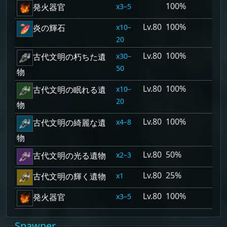
100%
3–5
発火器官
80
100%
10–
炎の輝石
20
80
100%
30–
古代文明の朽ちた遺
50
物
80
100%
10–
古代文明の眠れる遺
20
物
80
100%
4–8
古代文明の綺麗な遺
物
80
50%
2–3
古代文明の光る遺物
80
25%
1
古代文明の輝く遺物
80
100%
3–5
発火器官
Spawner