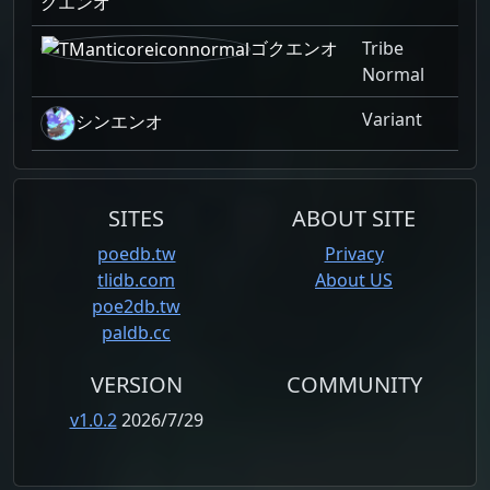
クエンオ
ゴクエンオ
Tribe
Normal
Variant
シンエンオ
SITES
ABOUT SITE
poedb.tw
Privacy
tlidb.com
About US
poe2db.tw
paldb.cc
VERSION
COMMUNITY
v1.0.2
2026/7/29