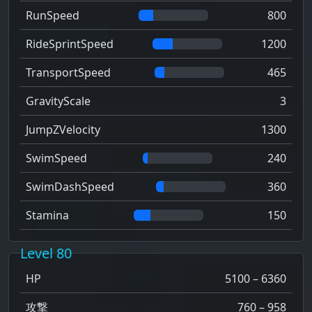
RunSpeed
800
RideSprintSpeed
1200
TransportSpeed
465
GravityScale
3
JumpZVelocity
1300
SwimSpeed
240
SwimDashSpeed
360
Stamina
150
Level 80
HP
5100 – 6360
攻撃
760 – 958