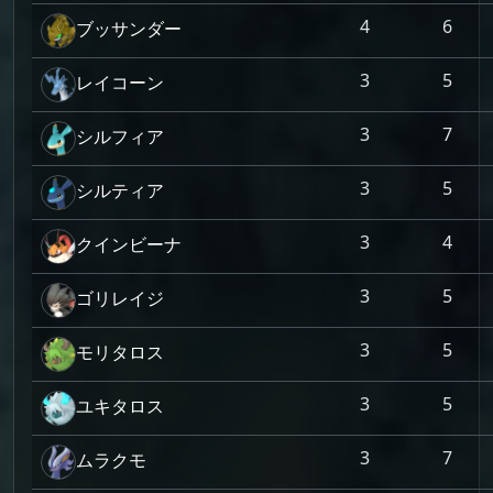
4
6
ブッサンダー
3
5
レイコーン
3
7
シルフィア
3
5
シルティア
3
4
クインビーナ
3
5
ゴリレイジ
3
5
モリタロス
3
5
ユキタロス
3
7
ムラクモ