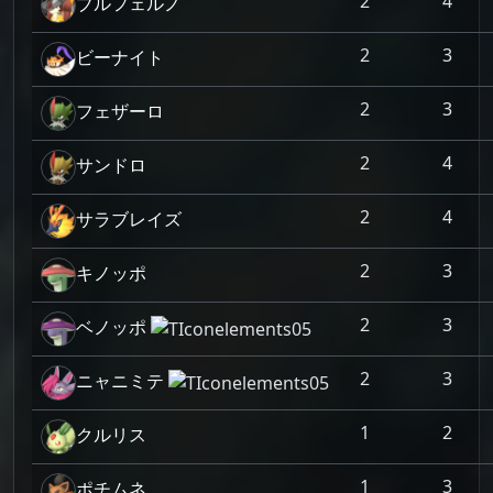
2
4
ブルフェルノ
2
3
ビーナイト
2
3
フェザーロ
2
4
サンドロ
2
4
サラブレイズ
2
3
キノッポ
2
3
ベノッポ
2
3
ニャニミテ
1
2
クルリス
1
3
ポチムネ