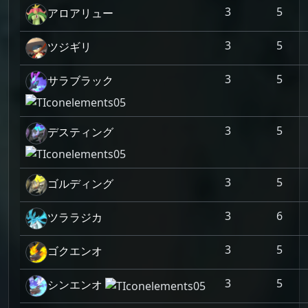
3
5
アロアリュー
3
5
ツジギリ
3
5
サラブラック
3
5
デスティング
3
5
ゴルディング
3
6
ツララジカ
3
5
ゴクエンオ
3
5
シンエンオ