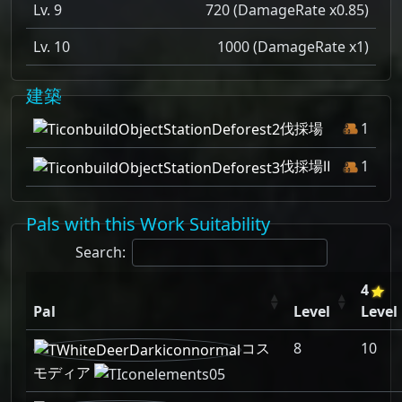
Lv. 9
720 (DamageRate x0.85)
Lv. 10
1000 (DamageRate x1)
建築
伐採場
1
伐採場Ⅱ
1
Pals with this Work Suitability
Search:
4
Pal
Level
Level
コス
8
10
モディア