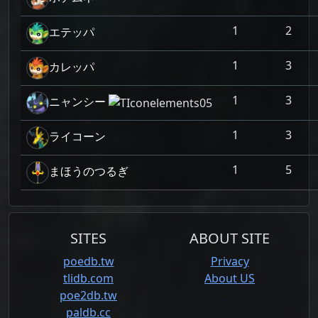
1
2
エテッパ
1
3
カレッパ
1
3
ニャンシー
1
3
ライコーン
1
5
まほうのつるぎ
SITES
ABOUT SITE
poedb.tw
Privacy
tlidb.com
About US
poe2db.tw
paldb.cc