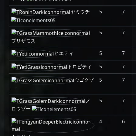
ヤミウチ
5
7
5
7
ブリザモス
ヒエティ
5
7
トロピティ
5
7
ウゴクゾ
5
7
ー
ノ
5
7
ロウゾー
4
6