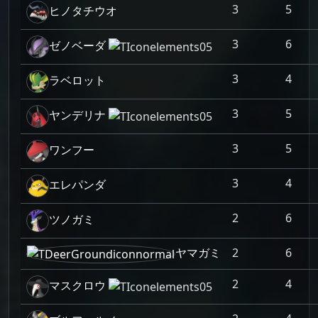
3
5
ヒノタチウオ
3
6
ゼノベーダ
3
4
ラベロット
3
5
ヤンデリナ
3
5
ワンフー
3
4
エレパンダ
2
6
ツノガミ
ヤマガミ
2
6
2
4
マスクロウ