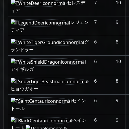
セレスデ
7
10
ィア
レジェン
7
9
ディア
グ
6
8
ランドラー
6
10
アイギルガ
6
8
ヒョウガオー
セイン
6
9
トール
ベイン
6
9
トール