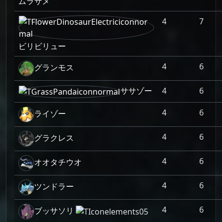
ムラサメ
4
7
ビリビリュー
4
6
グランモス
ササゾー
4
6
4
6
ライゾー
4
6
グラクレス
4
6
オオタチウオ
4
6
ツンドラー
4
6
ブッサソリ