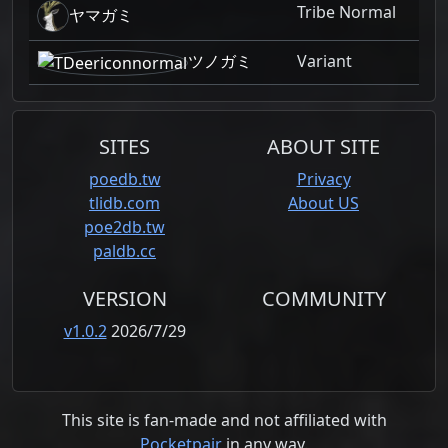
Tribe Normal
ヤマガミ
ツノガミ
Variant
SITES
ABOUT SITE
poedb.tw
Privacy
tlidb.com
About US
poe2db.tw
paldb.cc
VERSION
COMMUNITY
v1.0.2
2026/7/29
This site is fan-made and not affiliated with
Pocketpair
in any way.