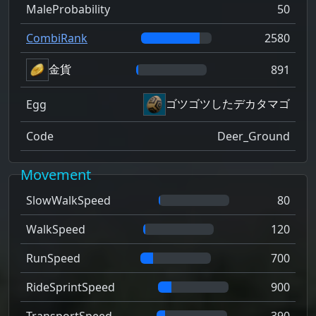
MaleProbability
50
CombiRank
2580
金貨
891
ゴツゴツしたデカタマゴ
Egg
Code
Deer_Ground
Movement
SlowWalkSpeed
80
WalkSpeed
120
RunSpeed
700
RideSprintSpeed
900