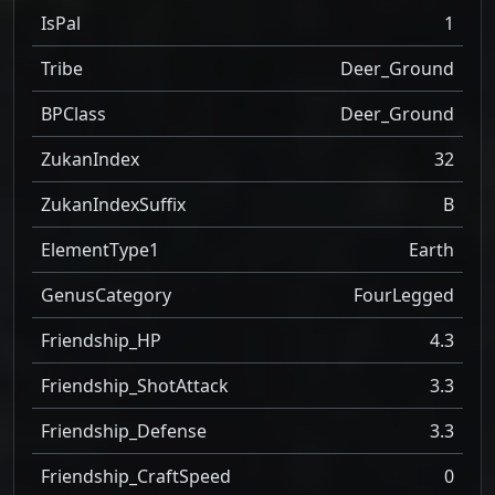
IsPal
1
Tribe
Deer_Ground
BPClass
Deer_Ground
ZukanIndex
32
ZukanIndexSuffix
B
ElementType1
Earth
GenusCategory
FourLegged
Friendship_HP
4.3
Friendship_ShotAttack
3.3
Friendship_Defense
3.3
Friendship_CraftSpeed
0