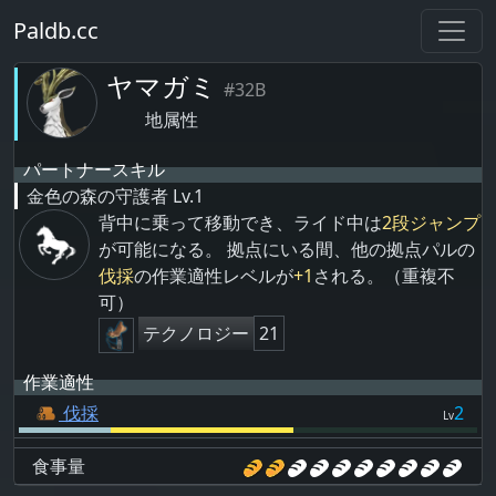
Paldb.cc
ヤマガミ
#32B
地属性
パートナースキル
金色の森の守護者
Lv.1
背中に乗って移動でき、ライド中は
2段ジャンプ
が可能になる。 拠点にいる間、他の拠点パルの
伐採
の作業適性レベルが
+1
される。（重複不
可）
テクノロジー
21
作業適性
伐採
2
Lv
食事量