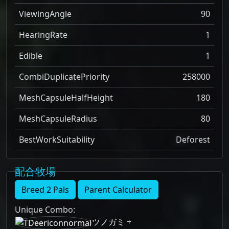
ViewingAngle
90
HearingRate
1
Edible
1
CombiDuplicatePriority
258000
MeshCapsuleHalfHeight
180
MeshCapsuleRadius
80
BestWorkSuitability
Deforest
配合牧場
Breed 2 Pals
Parent Calculator
Unique Combo
:
ツノガミ
+