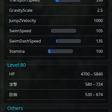
TransportSpeed
390
GravityScale
2.5
JumpZVelocity
1000
SwimSpeed
105
SwimDashSpeed
135
Stamina
100
Level 80
HP
4700 – 5840
攻撃
580 – 724
防御
530 – 674
Others