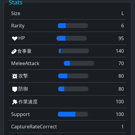
Stats
Size
L
Rarity
6
HP
95
食事量
140
MeleeAttack
70
攻撃
80
防御
80
作業速度
100
Support
100
CaptureRateCorrect
1