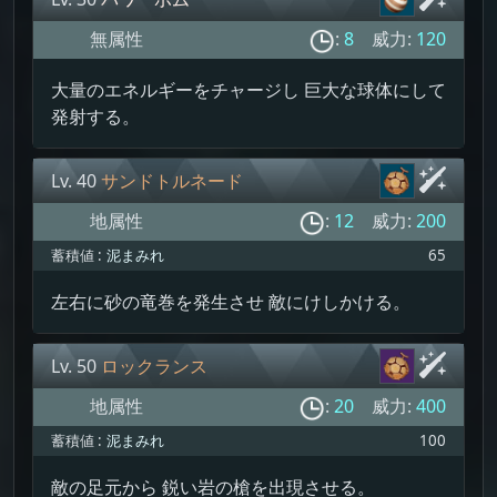
無属性
:
8
威力:
120
大量のエネルギーをチャージし 巨大な球体にして
発射する。
Lv. 40
サンドトルネード
地属性
:
12
威力:
200
蓄積値 :
泥まみれ
65
左右に砂の竜巻を発生させ 敵にけしかける。
Lv. 50
ロックランス
地属性
:
20
威力:
400
蓄積値 :
泥まみれ
100
敵の足元から 鋭い岩の槍を出現させる。