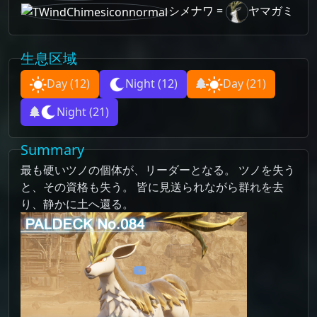
シメナワ
=
ヤマガミ
生息区域
Day
(12)
Night
(12)
Day
(21)
Night
(21)
Summary
最も硬いツノの個体が、リーダーとなる。 ツノを失う
と、その資格も失う。 皆に見送られながら群れを去
り、静かに土へ還る。