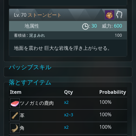
Lv. 70
ストーンビート
地属性
:
30
威力:
600
蓄積値 :
泥まみれ
100
地面を震わせ 巨大な岩塊を浮き上がらせる。
パッシブスキル
落とすアイテム
Item
Qty
Probability
100%
2
ツノガミの鹿肉
100%
2–3
革
100%
2
角