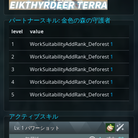
パートナースキル
: 金色の森の守護者
level
value
1
WorkSuitabilityAddRank_Deforest
1
2
WorkSuitabilityAddRank_Deforest
1
3
WorkSuitabilityAddRank_Deforest
1
4
WorkSuitabilityAddRank_Deforest
1
5
WorkSuitabilityAddRank_Deforest
1
アクティブスキル
Lv. 1
パワーショット