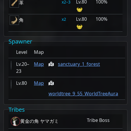
80
100%
2–3
革
80
100%
2
角
Spawner
Level
Map
20–
Map
sanctuary_1_forest
23
80
Map
worldtree_9_55_WorldTreeAura
Tribes
Tribe Boss
黄金の角 ヤマガミ