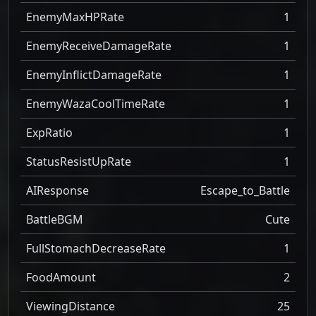
EnemyMaxHPRate
1
EnemyReceiveDamageRate
1
EnemyInflictDamageRate
1
EnemyWazaCoolTimeRate
1
ExpRatio
1
StatusResistUpRate
1
AIResponse
Escape_to_Battle
BattleBGM
Cute
FullStomachDecreaseRate
1
FoodAmount
2
ViewingDistance
25