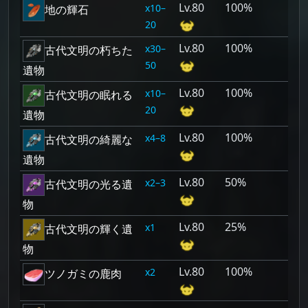
80
100%
10–
地の輝石
20
80
100%
30–
古代文明の朽ちた
50
遺物
80
100%
10–
古代文明の眠れる
20
遺物
80
100%
4–8
古代文明の綺麗な
遺物
80
50%
2–3
古代文明の光る遺
物
80
25%
1
古代文明の輝く遺
物
80
100%
2
ツノガミの鹿肉