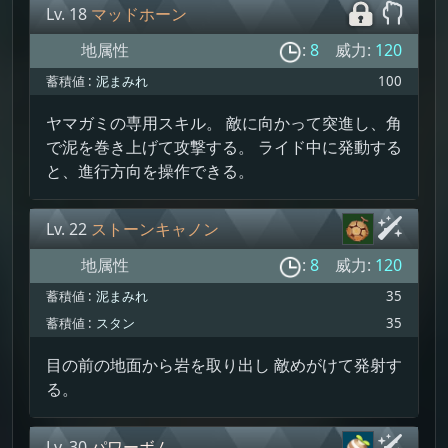
Lv. 18
マッドホーン
地属性
:
8
威力:
120
蓄積値 :
泥まみれ
100
ヤマガミの専用スキル。 敵に向かって突進し、角
で泥を巻き上げて攻撃する。 ライド中に発動する
と、進行方向を操作できる。
Lv. 22
ストーンキャノン
地属性
:
8
威力:
120
蓄積値 :
泥まみれ
35
蓄積値 :
スタン
35
目の前の地面から岩を取り出し 敵めがけて発射す
る。
Lv. 30
パワーボム