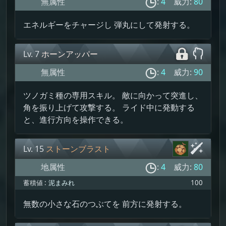
無属性
:
4
威力:
80
エネルギーをチャージし 弾丸にして発射する。
Lv. 7
ホーンアッパー
無属性
:
4
威力:
90
ツノガミ種の専用スキル。 敵に向かって突進し、
角を振り上げて攻撃する。 ライド中に発動する
と、進行方向を操作できる。
Lv. 15
ストーンブラスト
地属性
:
4
威力:
80
蓄積値 :
泥まみれ
100
無数の小さな石のつぶてを 前方に発射する。