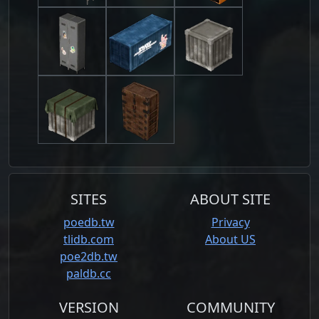
SITES
ABOUT SITE
poedb.tw
Privacy
tlidb.com
About US
poe2db.tw
paldb.cc
VERSION
COMMUNITY