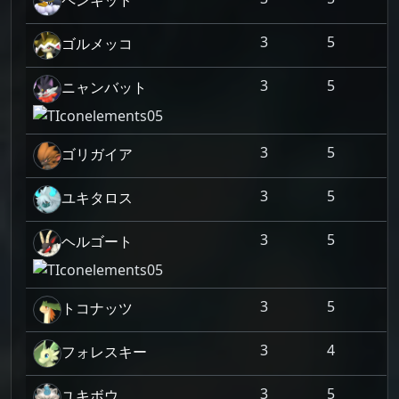
ペンキッド
3
5
ゴルメッコ
3
5
ニャンバット
3
5
ゴリガイア
3
5
ユキタロス
3
5
ヘルゴート
3
5
トコナッツ
3
4
フォレスキー
3
5
ユキボウ