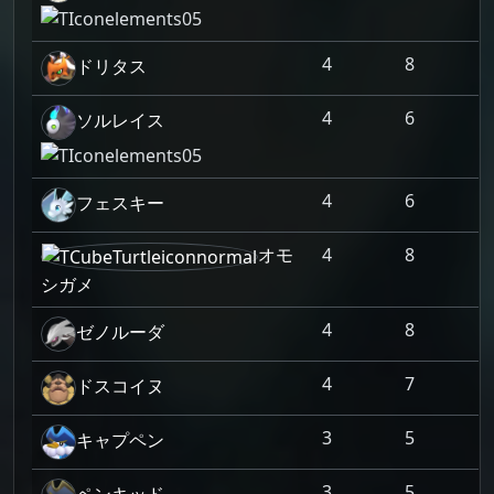
4
8
ドリタス
4
6
ソルレイス
4
6
フェスキー
オモ
4
8
シガメ
4
8
ゼノルーダ
4
7
ドスコイヌ
3
5
キャプペン
3
5