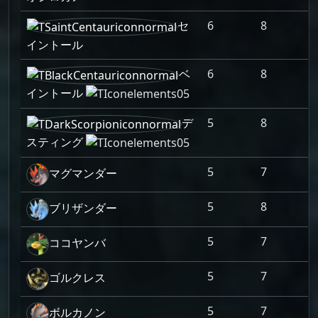
セ
6
8
イントール
ベ
6
8
イントール
デ
5
8
スティング
5
7
マグマンダー
5
8
ブリザンダー
5
7
ココヤンバ
5
7
ゴルクレス
5
7
ボルカノン