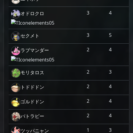
3
4
オドロクロ
3
5
セクメト
2
4
ラブマンダー
2
3
モリタロス
2
4
トドドドン
2
4
ゴルドドン
2
4
バトラビー
1
3
ツッパニャン