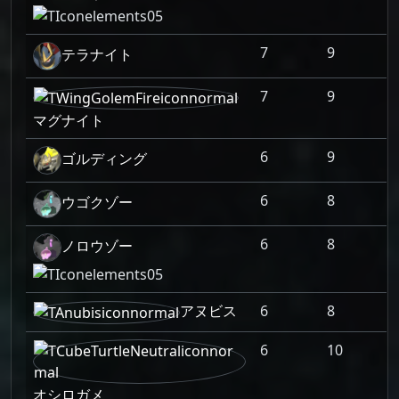
7
9
テラナイト
7
9
マグナイト
6
9
ゴルディング
6
8
ウゴクゾー
6
8
ノロウゾー
アヌビス
6
8
6
10
オシロガメ