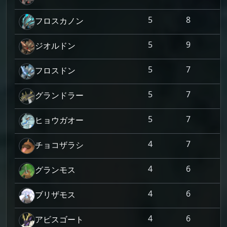
5
8
フロスカノン
5
9
ジオルドン
5
7
フロスドン
5
7
グランドラー
5
7
ヒョウガオー
4
7
チョコザラシ
4
6
グランモス
4
6
ブリザモス
4
6
アビスゴート