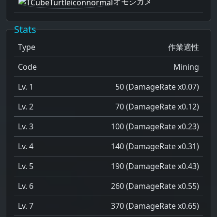
オモシガメ
Stats
Type
作業適性
Code
Mining
Lv. 1
50 (DamageRate x0.07)
Lv. 2
70 (DamageRate x0.12)
Lv. 3
100 (DamageRate x0.23)
Lv. 4
140 (DamageRate x0.31)
Lv. 5
190 (DamageRate x0.43)
Lv. 6
260 (DamageRate x0.55)
Lv. 7
370 (DamageRate x0.65)