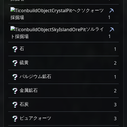
ヘクソクォーツ
採掘場
1
ソルライ
ト採掘場
1
石
1
硫黄
2
パルジウム鉱石
1
金属鉱石
2
石炭
3
ピュアクォーツ
3