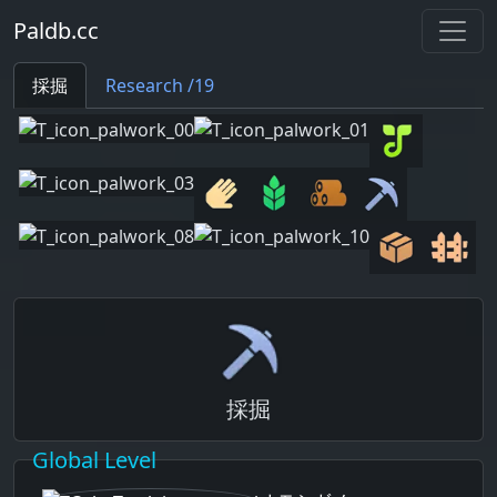
Paldb.cc
採掘
Research /19
採掘
Global Level