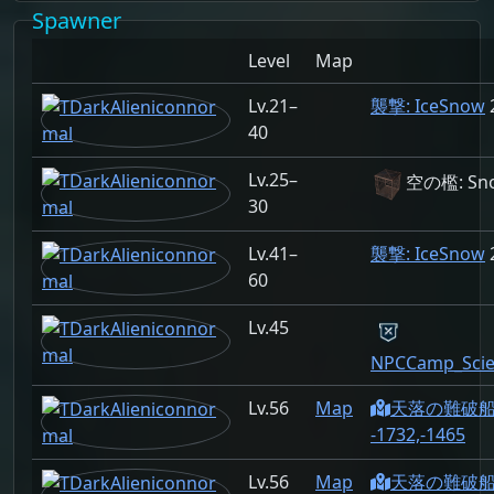
Spawner
Level
Map
21–
襲撃: IceSnow
40
25–
空の檻: Sn
30
41–
襲撃: IceSnow
60
45
NPCCamp_Scien
56
Map
天落の難破
-1732,-1465
56
Map
天落の難破