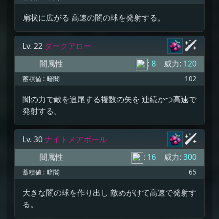
扇状に広がる 高速の闇の球を発射する。
Lv. 22
ダークアロー
闇属性
:
8
威力:
120
蓄積値 :
暗闇
102
闇の力で敵を追尾する複数の矢を 連続かつ高速で
発射する。
Lv. 30
ナイトメアボール
闇属性
:
16
威力:
300
蓄積値 :
暗闇
65
大きな闇の球を作り出し 敵めがけて高速で発射す
る。