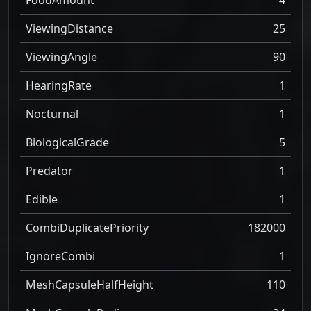
ViewingDistance
25
ViewingAngle
90
HearingRate
1
Nocturnal
1
BiologicalGrade
5
Predator
1
Edible
1
CombiDuplicatePriority
182000
IgnoreCombi
1
MeshCapsuleHalfHeight
110