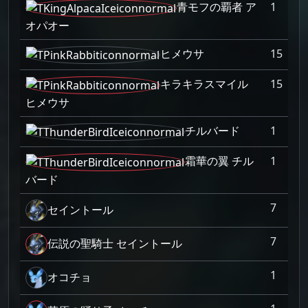
青モフの覇者 ア
1
オパオー
ヒメウサ
15
キラキラスマイル
15
ヒメウサ
チルバード
1
霜華の翼 チル
1
バード
7
セイントール
7
伝説の聖騎士 セイントール
1
オコチョ