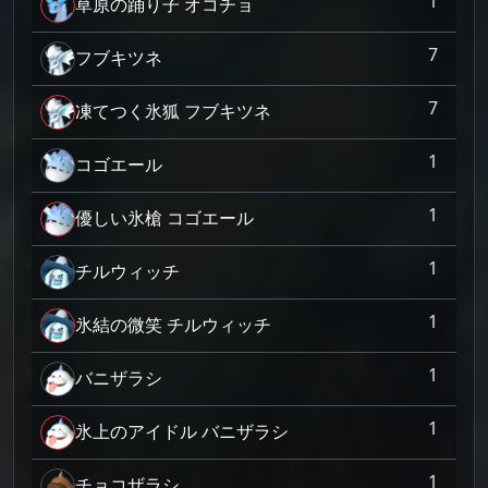
1
草原の踊り子 オコチョ
7
フブキツネ
7
凍てつく氷狐 フブキツネ
1
コゴエール
1
優しい氷槍 コゴエール
1
チルウィッチ
1
氷結の微笑 チルウィッチ
1
バニザラシ
1
氷上のアイドル バニザラシ
1
チョコザラシ