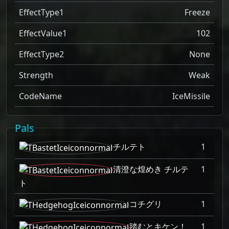
EffectType1
Freeze
EffectValue1
102
EffectType2
None
Strength
Weak
CodeName
IceMissile
Pals
チルテト
1
清澄な煌めき チルテ
1
ト
コチグリ
1
踏むとキケン！
1