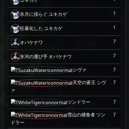
1
氷月に揺らぐ ユキカゲ
1
狂暴化した ユキカゲ
7
オバケナワ
7
氷河の運び手 オバケナワ
シヴァ
7
天空の蒼王 シヴ
7
ァ
ツンドラー
7
雪山の捕食者 ツン
7
ドラー