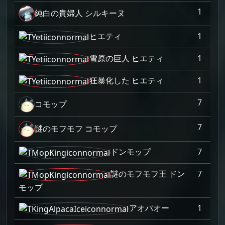
1
純白の貴婦人 シルキーヌ
ヒエティ
1
雪原の巨人 ヒエティ
1
狂暴化した ヒエティ
1
7
コモップ
7
謎のモフモフ コモップ
ドンモップ
7
謎のモフモフ王 ドン
7
モップ
アオパオー
1