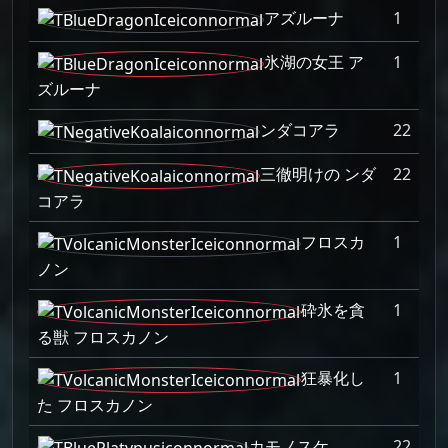
アズルーナ
1
氷湖の女王 ア
1
ズルーナ
ンダコアラ
22
三徹明けの ンダ
22
コアラ
フロスカ
1
ノン
砕氷を貪
1
る獣 フロスカノン
狂暴化し
1
た フロスカノン
カモノスケ
22