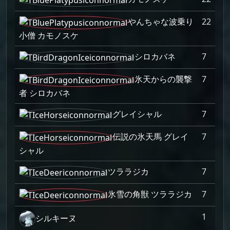
やんちゃな波乗り
22
小僧 カモノスケ
シロカバネ
7
氷天からの襲撃
7
者 シロカバネ
グレイシャル
7
伝説の氷天馬 グレイ
7
シャル
ツララジカ
7
氷雪の角獣 ツララジカ
7
1
シルキーヌ