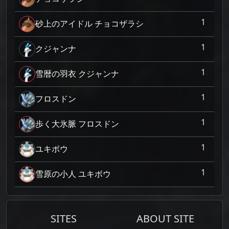
1
砂上のアイドル チョコザラシ
1
クジャンナ
1
雪暦の羽衣 クジャンナ
1
フロスドン
1
歩く大氷脈 フロスドン
1
ユキボウ
1
雪原の小人 ユキボウ
SITES
ABOUT SITE