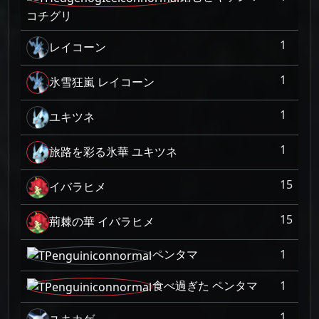
コチグリ
1
レイコーン
1
氷雪狂嵐 レイコーン
1
ユキツネ
1
旅路を彩る氷華 ユキツネ
15
イバラヒメ
15
荊棘の華 イバラヒメ
ペンタマ
1
食べ過ぎた ペンタマ
1
1
ユキカゲ