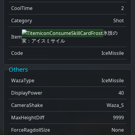
CoolTime
2
Category
Shot
氷技の
Item
実：アイスミサイル
Code
IceMissile
Others
WazaType
IceMissile
DisplayPower
40
CameraShake
Waza_S
MaxHeightDiff
9999
ForceRagdollSize
None