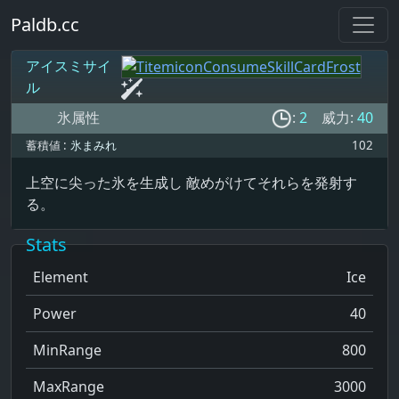
Paldb.cc
アイスミサイ
ル
氷属性
:
2
威力:
40
蓄積値 :
氷まみれ
102
上空に尖った氷を生成し 敵めがけてそれらを発射す
る。
Stats
Element
Ice
Power
40
MinRange
800
MaxRange
3000