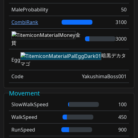
MaleProbability
50
CombiRank
3100
金
3000
貨
暗黒デカタ
Egg
マゴ
Code
YakushimaBoss001
Movement
SlowWalkSpeed
100
WalkSpeed
450
RunSpeed
900