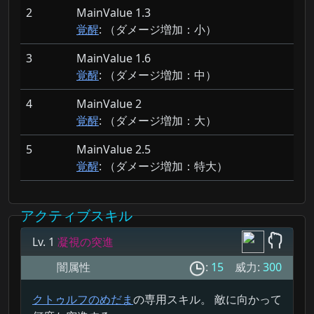
2
MainValue 1.3
覚醒
: （ダメージ増加：
小）
3
MainValue 1.6
覚醒
: （ダメージ増加：
中）
4
MainValue 2
覚醒
: （ダメージ増加：
大）
5
MainValue 2.5
覚醒
: （ダメージ増加：
特大）
アクティブスキル
Lv. 1
凝視の突進
闇属性
:
15
威力:
300
クトゥルフのめだま
の専用スキル。 敵に向かって