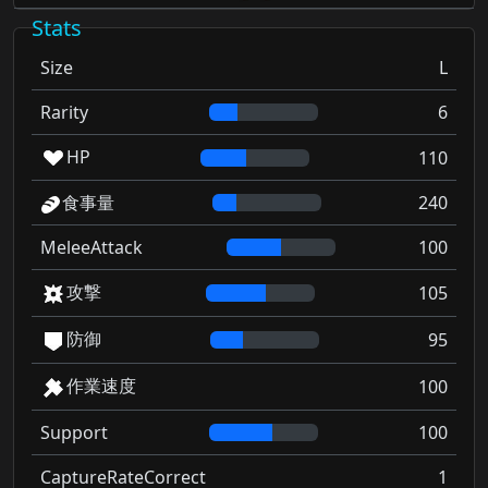
Stats
Size
L
Rarity
6
HP
110
食事量
240
MeleeAttack
100
攻撃
105
防御
95
作業速度
100
Support
100
CaptureRateCorrect
1