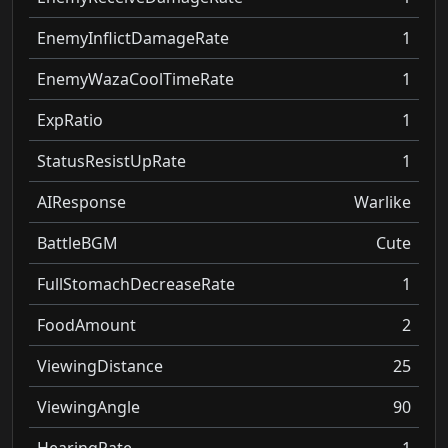
EnemyInflictDamageRate
1
EnemyWazaCoolTimeRate
1
ExpRatio
1
StatusResistUpRate
1
AIResponse
Warlike
BattleBGM
Cute
FullStomachDecreaseRate
1
FoodAmount
2
ViewingDistance
25
ViewingAngle
90