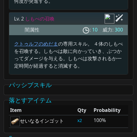
何度か突進する。
Lv. 2
しもべの召喚
闇属性
:
10
威力:
300
クトゥルフのめだま
の専用スキル。 ４体のしもべ
を召喚する。しもべは敵に向かっていき、ぶつか
ってダメージを与える。しもべは攻撃されるか一
定時間が経過すると消滅する。
パッシブスキル
落とすアイテム
Item
Qty
Probability
100%
2
せいなるインゴット