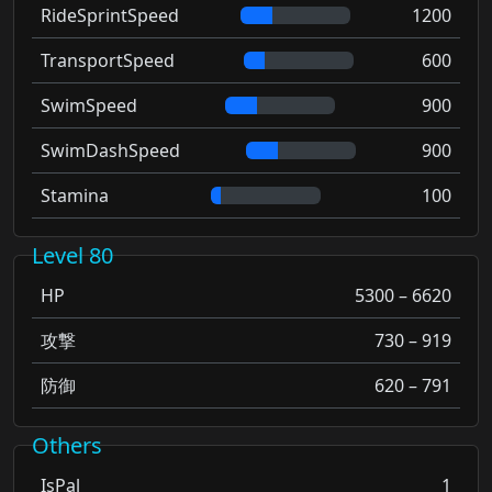
RideSprintSpeed
1200
TransportSpeed
600
SwimSpeed
900
SwimDashSpeed
900
Stamina
100
Level 80
HP
5300 – 6620
攻撃
730 – 919
防御
620 – 791
Others
IsPal
1