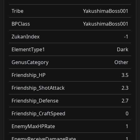
Tribe
YakushimaBoss001
BPClass
YakushimaBoss001
ZukanIndex
-1
ElementType1
Dark
GenusCategory
Other
Friendship_HP
3.5
Friendship_ShotAttack
2.3
Friendship_Defense
2.7
Friendship_CraftSpeed
0
EnemyMaxHPRate
1
EnemyReceiveDamageRate
1