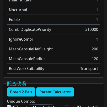
HearingRate
1
Nocturnal
1
Edible
1
CombiDuplicatePriority
310000
IgnoreCombi
1
MeshCapsuleHalfHeight
200
MeshCapsuleRadius
120
BestWorkSuitability
Transport
配合牧場
Breed 2 Pals
Parent Calculator
Unique Combo
: