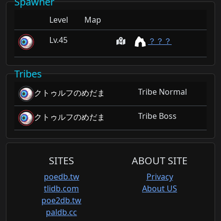
Spawner
Level
Map
45
？？？
Tribes
Tribe Normal
クトゥルフのめだま
Tribe Boss
クトゥルフのめだま
SITES
ABOUT SITE
poedb.tw
Privacy
tlidb.com
About US
poe2db.tw
paldb.cc