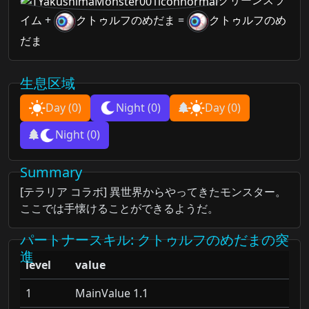
グリーンスラ
イム
+
クトゥルフのめだま
=
クトゥルフのめ
だま
生息区域
Day
(0)
Night
(0)
Day
(0)
Night
(0)
Summary
[テラリア コラボ] 異世界からやってきたモンスター。
ここでは手懐けることができるようだ。
パートナースキル
: クトゥルフのめだまの突
進
level
value
1
MainValue 1.1