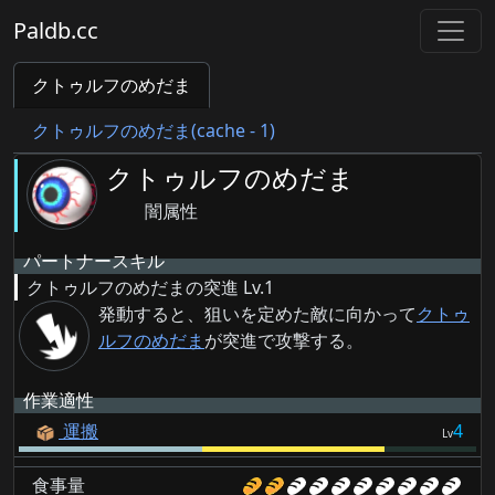
Paldb.cc
クトゥルフのめだま
クトゥルフのめだま(cache - 1)
クトゥルフのめだま
闇属性
パートナースキル
クトゥルフのめだまの突進
Lv.1
発動すると、狙いを定めた敵に向かって
クトゥ
ルフのめだま
が突進で攻撃する。
作業適性
運搬
4
Lv
食事量