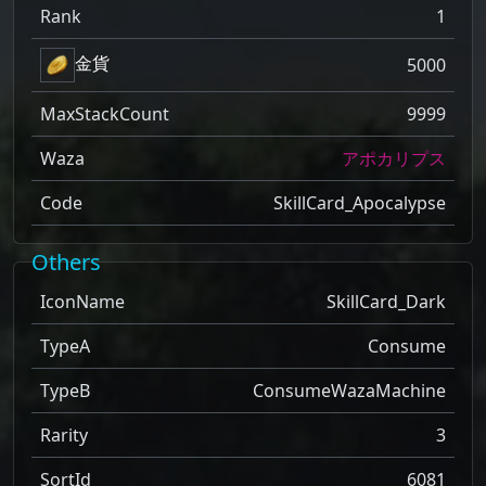
Rank
1
金貨
5000
MaxStackCount
9999
Waza
アポカリプス
Code
SkillCard_Apocalypse
Others
IconName
SkillCard_Dark
TypeA
Consume
TypeB
ConsumeWazaMachine
Rarity
3
SortId
6081