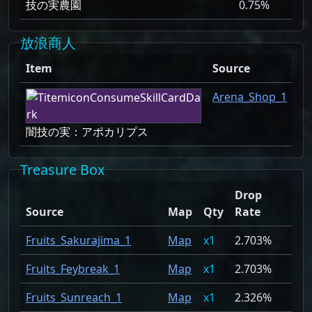
技の実農園
0.75%
放浪商人
Item
Source
Arena_Shop_1
闇技の実：アポカリプス
Treasure Box
Drop
Source
Map
Qty
Rate
Fruits_Sakurajima_1
Map
1
2.703%
Fruits_Feybreak_1
Map
1
2.703%
Fruits_Sunreach_1
Map
1
2.326%