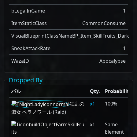
bLegalInGame
1
ItemStaticClass
CommonConsume
VisualBlueprintClassName
BP_Item_SkillFruits_Dark
SneakAttackRate
1
WazaID
Apocalypse
Dropped By
パル
Qty.
Probability
狂乱の
1
100%
淑女 ベラノワール
(Raid)
x1
Same
Element