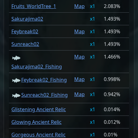
Fruits_WorldTree_1
Map
1
2.083%
Sakurajima02
1
1.493%
Feybreak02
Map
1
1.493%
Sunreach02
1
1.493%
Map
1
1.466%
Sakurajima02_Fishing
Map
1
0.998%
Feybreak02_Fishing
Map
1
0.942%
Sunreach02_Fishing
Glistening Ancient Relic
1
0.014%
Glowing Ancient Relic
1
0.012%
Gorgeous Ancient Relic
1
0.01%