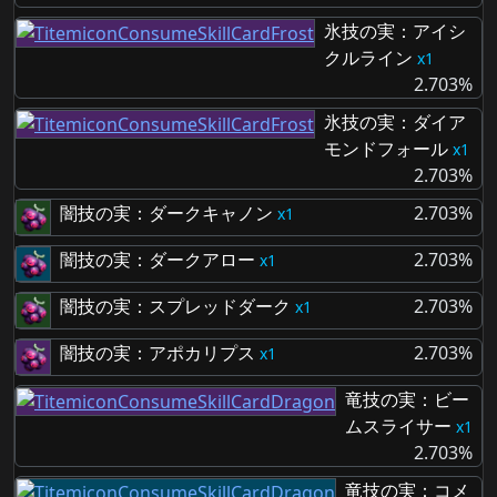
氷技の実：アイシ
クルライン
1
2.703%
氷技の実：ダイア
モンドフォール
1
2.703%
闇技の実：ダークキャノン
2.703%
1
闇技の実：ダークアロー
2.703%
1
闇技の実：スプレッドダーク
2.703%
1
闇技の実：アポカリプス
2.703%
1
竜技の実：ビー
ムスライサー
1
2.703%
竜技の実：コメ