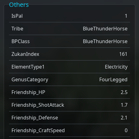
Others
IsPal
1
Tribe
BlueThunderHorse
BPClass
BlueThunderHorse
ZukanIndex
161
ElementType1
Electricity
GenusCategory
FourLegged
Friendship_HP
2.5
Friendship_ShotAttack
1.7
Friendship_Defense
2.1
Friendship_CraftSpeed
0