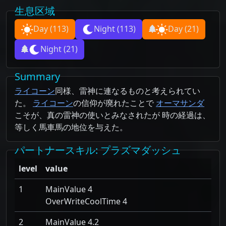
生息区域
Day
(113)
Night
(113)
Day
(21)
Night
(21)
Summary
ライコーン
同様、雷神に連なるものと考えられてい
た。
ライコーン
の信仰が廃れたことで
オーマサンダ
こそが、真の雷神の使いとみなされたが 時の経過は、
等しく馬車馬の地位を与えた。
パートナースキル
: プラズマダッシュ
level
value
1
MainValue 4
OverWriteCoolTime 4
2
MainValue 4.2