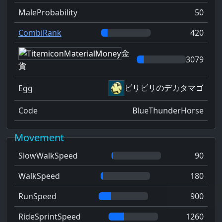
MaleProbability
50
CombiRank
420
金
3079
貨
ビリビリのデカタマゴ
Egg
Code
BlueThunderHorse
Movement
SlowWalkSpeed
90
WalkSpeed
180
RunSpeed
900
RideSprintSpeed
1260