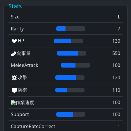
Stats
Size
L
Rarity
7
HP
130
食事量
550
MeleeAttack
100
攻撃
120
防御
110
作業速度
100
Support
100
CaptureRateCorrect
1