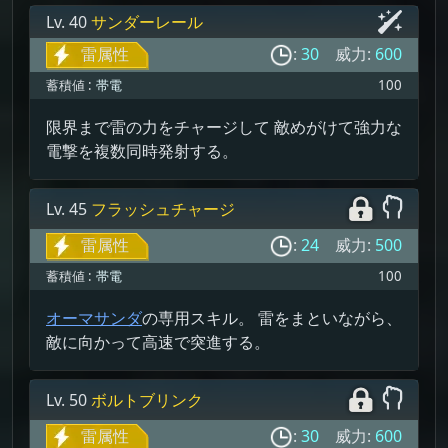
Lv. 40
サンダーレール
雷属性
:
30
威力:
600
蓄積値 :
帯電
100
限界まで雷の力をチャージして 敵めがけて強力な
電撃を複数同時発射する。
Lv. 45
フラッシュチャージ
雷属性
:
24
威力:
500
蓄積値 :
帯電
100
オーマサンダ
の専用スキル。 雷をまといながら、
敵に向かって高速で突進する。
Lv. 50
ボルトブリンク
雷属性
:
30
威力:
600