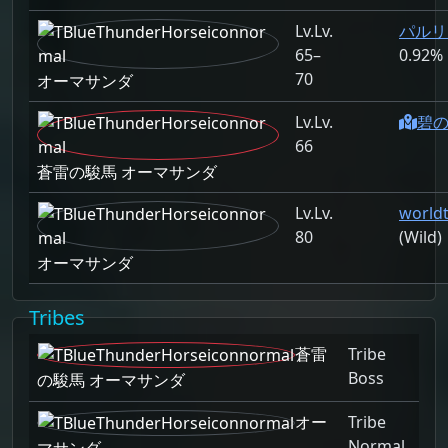
Lv.
パルリク
65–
0.92%
70
オーマサンダ
Lv.
碧の海
66
蒼雷の駿馬 オーマサンダ
Lv.
world
80
(Wild)
オーマサンダ
Tribes
蒼雷
Tribe
Boss
の駿馬 オーマサンダ
オー
Tribe
Normal