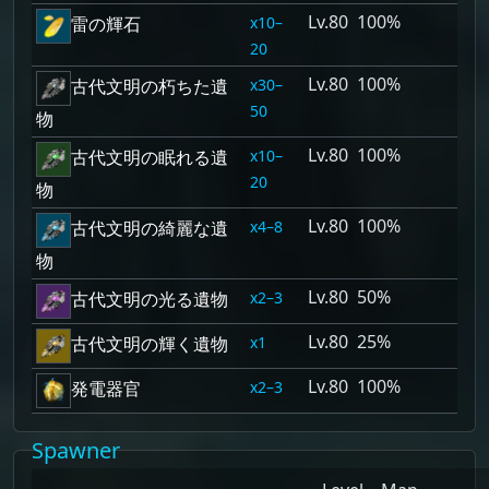
80
100%
10–
雷の輝石
20
80
100%
30–
古代文明の朽ちた遺
50
物
80
100%
10–
古代文明の眠れる遺
20
物
80
100%
4–8
古代文明の綺麗な遺
物
80
50%
2–3
古代文明の光る遺物
80
25%
1
古代文明の輝く遺物
80
100%
2–3
発電器官
Spawner