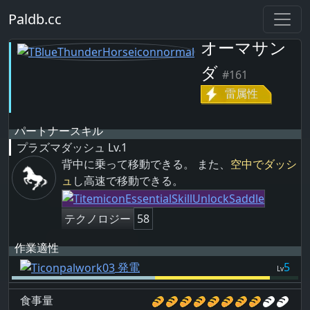
Paldb.cc
オーマサン
ダ
#161
雷属性
パートナースキル
プラズマダッシュ
Lv.1
背中に乗って移動できる。 また、
空中でダッシ
ュ
し高速で移動できる。
テクノロジー
58
作業適性
発電
5
Lv
食事量