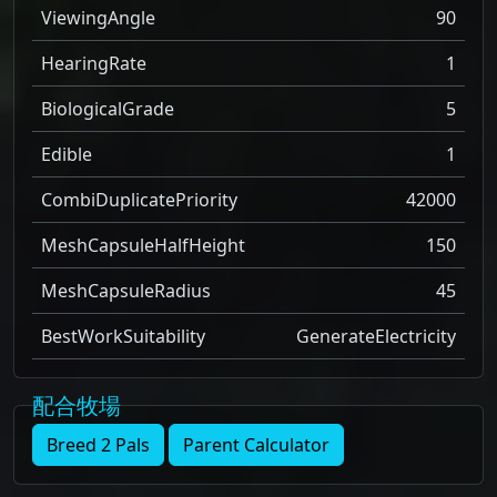
ViewingAngle
90
HearingRate
1
BiologicalGrade
5
Edible
1
CombiDuplicatePriority
42000
MeshCapsuleHalfHeight
150
MeshCapsuleRadius
45
BestWorkSuitability
GenerateElectricity
配合牧場
Breed 2 Pals
Parent Calculator