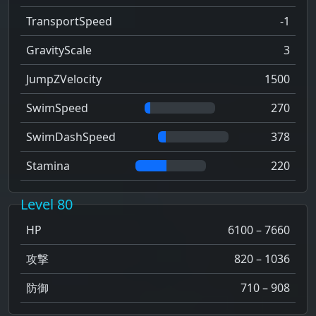
TransportSpeed
-1
GravityScale
3
JumpZVelocity
1500
SwimSpeed
270
SwimDashSpeed
378
Stamina
220
Level 80
HP
6100 – 7660
攻撃
820 – 1036
防御
710 – 908