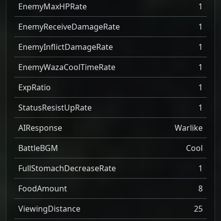
EnemyMaxHPRate
1
EnemyReceiveDamageRate
1
EnemyInflictDamageRate
1
EnemyWazaCoolTimeRate
1
ExpRatio
1
StatusResistUpRate
1
AIResponse
Warlike
BattleBGM
Cool
FullStomachDecreaseRate
1
FoodAmount
8
ViewingDistance
25