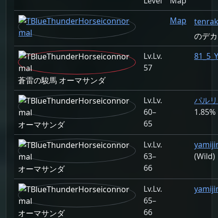
Level
Map
Map
tenra
のデカ
Lv.
81_5_
57
蒼雷の駿馬 オーマサンダ
Lv.
パルリク
60–
1.85%
65
オーマサンダ
Lv.
yamij
63–
(Wild)
66
オーマサンダ
Lv.
yamij
65–
66
オーマサンダ