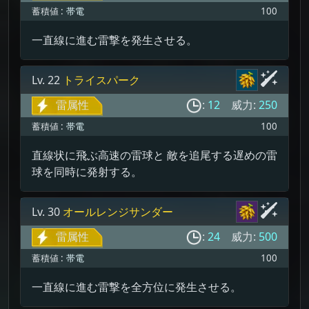
蓄積値 :
帯電
100
一直線に進む雷撃を発生させる。
Lv. 22
トライスパーク
雷属性
:
12
威力:
250
蓄積値 :
帯電
100
直線状に飛ぶ高速の雷球と 敵を追尾する遅めの雷
球を同時に発射する。
Lv. 30
オールレンジサンダー
雷属性
:
24
威力:
500
蓄積値 :
帯電
100
一直線に進む雷撃を全方位に発生させる。