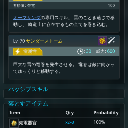
蓄積値 :
帯電
100
オーマサンダ
の専用スキル。 雷のごとき速さで移
動し、 軌道上に存在するもの全てを巻き込む。
Lv. 70
サンダーストーム
雷属性
:
30
威力:
600
巨大な雷の竜巻を発生させる。 竜巻は敵に向かっ
てゆっくりと移動する。
パッシブスキル
落とすアイテム
Item
Qty
Probability
100%
2–3
発電器官