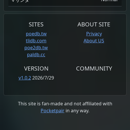
マサンダ
SITES
ABOUT SITE
poedb.tw
Privacy
tlidb.com
About US
poe2db.tw
paldb.cc
VERSION
COMMUNITY
v1.0.2
2026/7/29
This site is fan-made and not affiliated with
Pocketpair
in any way.