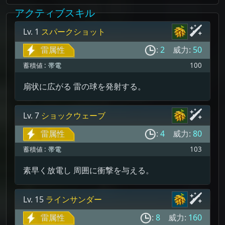
アクティブスキル
Lv. 1
スパークショット
雷属性
:
2
威力:
50
蓄積値 :
帯電
100
扇状に広がる 雷の球を発射する。
Lv. 7
ショックウェーブ
雷属性
:
4
威力:
80
蓄積値 :
帯電
103
素早く放電し 周囲に衝撃を与える。
Lv. 15
ラインサンダー
雷属性
:
8
威力:
160