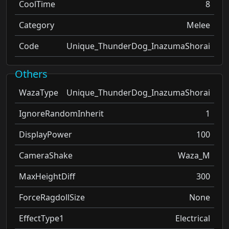
CoolTime
8
Category
Melee
Code
Unique_ThunderDog_InazumaShorai
Others
WazaType
Unique_ThunderDog_InazumaShorai
IgnoreRandomInherit
1
DisplayPower
100
CameraShake
Waza_M
MaxHeightDiff
300
ForceRagdollSize
None
EffectType1
Electrical