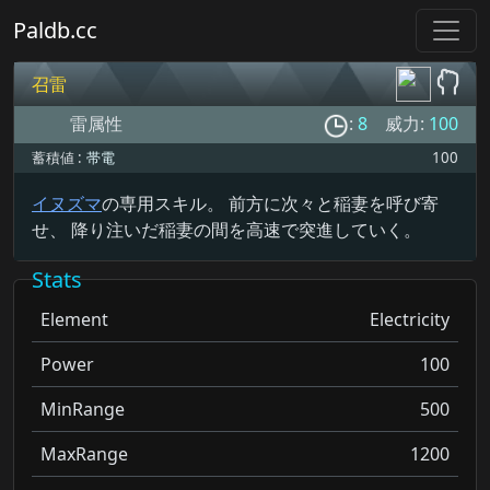
Paldb.cc
召雷
雷属性
:
8
威力:
100
蓄積値 :
帯電
100
イヌズマ
の専用スキル。 前方に次々と稲妻を呼び寄
せ、 降り注いだ稲妻の間を高速で突進していく。
Stats
Element
Electricity
Power
100
MinRange
500
MaxRange
1200