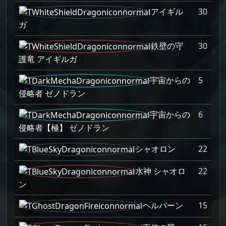
アイギル
30
ガ
鉄壁の守
30
護竜 アイギルガ
宇宙からの
5
侵略者 ゼノドラン
宇宙からの
6
侵略者【極】 ゼノドラン
シャオロン
22
水神 シャオロ
22
ン
ヘルバーン
15