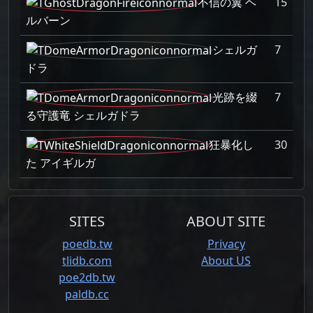
不信の翼 ヘ
15
ルバーン
シェルガ
7
ドラ
光跡を綴
7
る守護竜 シェルガドラ
狂暴化し
30
た アイギルガ
SITES
ABOUT SITE
poedb.tw
Privacy
tlidb.com
About US
poe2db.tw
paldb.cc