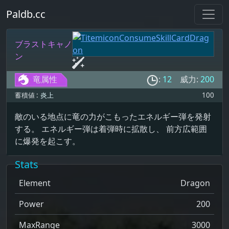
Paldb.cc
ブラストキャノ
ン
竜属性
:
12
威力:
200
蓄積値 :
炎上
100
敵のいる地点に竜の力がこもったエネルギー弾を発射
する。 エネルギー弾は着弾時に拡散し、 前方広範囲
に爆発を起こす。
Stats
Element
Dragon
Power
200
MaxRange
3000