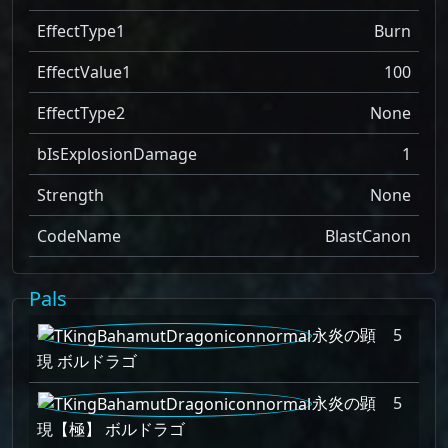
EffectType1
Burn
EffectValue1
100
EffectType2
None
bIsExplosionDamage
1
Strength
None
CodeName
BlastCanon
Pals
永炎の顕
5
現 ボルドラゴ
永炎の顕
5
現【極】 ボルドラゴ