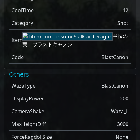
CoolTime
12
Category
Shot
竜技の
Item
実：ブラストキャノン
Code
BlastCanon
Others
WazaType
BlastCanon
DisplayPower
200
CameraShake
Waza_L
MaxHeightDiff
3000
ForceRagdollSize
None