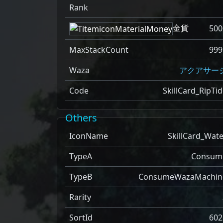
Rank
金貨
500
MaxStackCount
999
Waza
アクアサー
Code
SkillCard_RipTi
Others
IconName
SkillCard_Wate
TypeA
Consum
TypeB
ConsumeWazaMachin
Rarity
SortId
602