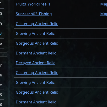
1
Fruits_WorldTree_1
Ma
0
Sunreach02_Fishing
Ma
Glistening Ancient Relic
9
Glowing Ancient Relic
ジ
Gorgeous Ancient Relic
de
Dormant Ancient Relic
Decayed Ancient Relic
r
Glistening Ancient Relic
e
Glowing Ancient Relic
e
Gorgeous Ancient Relic
3
Dormant Ancient Relic
8