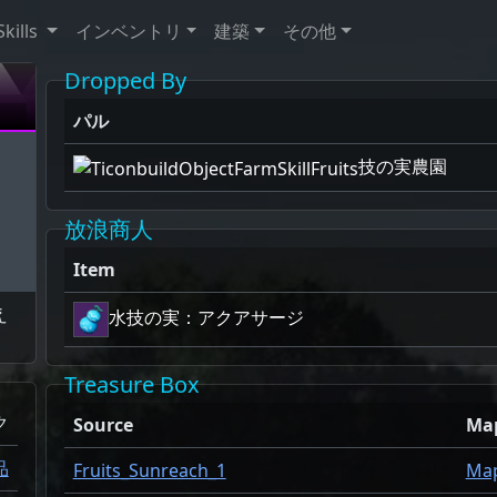
Skills
インベントリ
建築
その他
Dropped By
パル
技の実農園
放浪商人
Item
え
水技の実：アクアサージ
Treasure Box
ク
Source
Ma
品
Fruits_Sunreach_1
Ma