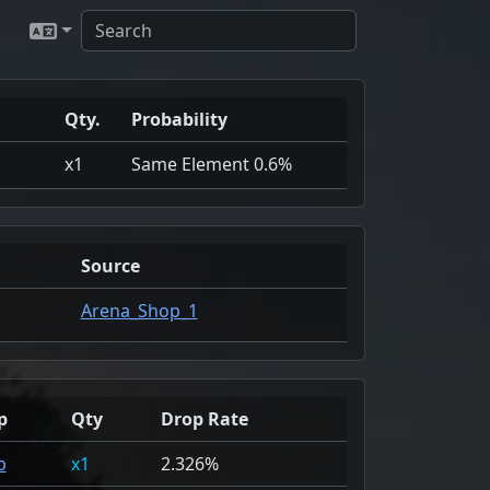
Qty.
Probability
x1
Same Element 0.6%
Source
Arena_Shop_1
p
Qty
Drop Rate
p
1
2.326%