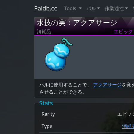
Paldb.cc
Tools
パル
作業適性
水技の実：アクアサージ
消耗品
エピック
パルに使用することで、
アクアサージ
を覚
させることができる。
Stats
Rarity
エピッ
Type
消耗