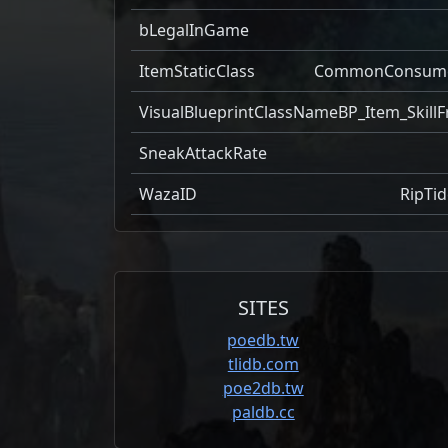
bLegalInGame
ItemStaticClass
CommonConsum
VisualBlueprintClassName
BP_Item_SkillF
SneakAttackRate
WazaID
RipTid
SITES
poedb.tw
tlidb.com
poe2db.tw
paldb.cc