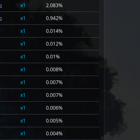
p
1
2.083%
p
1
0.942%
1
0.014%
1
0.012%
1
0.01%
1
0.008%
1
0.007%
1
0.007%
1
0.006%
1
0.005%
1
0.004%