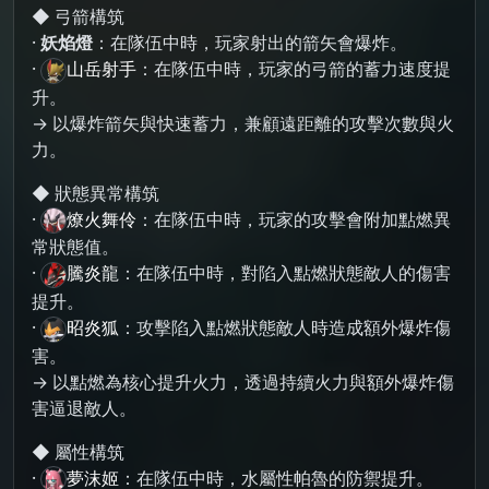
◆ 弓箭構筑
·
妖焰燈
：在隊伍中時，玩家射出的箭矢會爆炸。
·
山岳射手
：在隊伍中時，玩家的弓箭的蓄力速度提
升。
→ 以爆炸箭矢與快速蓄力，兼顧遠距離的攻擊次數與火
力。
◆ 狀態異常構筑
·
燎火舞伶
：在隊伍中時，玩家的攻擊會附加點燃異
常狀態值。
·
騰炎龍
：在隊伍中時，對陷入點燃狀態敵人的傷害
提升。
·
昭炎狐
：攻擊陷入點燃狀態敵人時造成額外爆炸傷
害。
→ 以點燃為核心提升火力，透過持續火力與額外爆炸傷
害逼退敵人。
◆ 屬性構筑
·
夢沫姬
：在隊伍中時，水屬性帕魯的防禦提升。