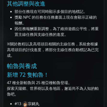
其他調整與改進
部分任務現在可同時顯示多個目的地標記。
獎勵 NPC 的任務在任務畫面上現在會顯示正確的
報酬。
因任務報酬重新調整，為了維持遊戲公平性，將重
置主線任務與支線任務的進度。
※關於教程以及高塔頭目相關的主線任務，系統會根據
高塔頭目的討伐進度，將部分主線任務自動標記為已完
成。
帕魯與養成
新增 72 隻帕魯！
47 種全新帕魯與 25 種亞種帕魯登場。
探索天陽鄉、世界樹以及各地區，邂逅尚不為人知的帕
魯吧。
#13
宗銘丸