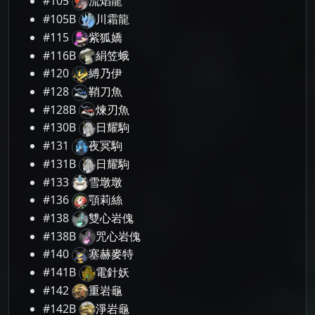
#105
流焰龍
#105B
川霜龍
#115
紫狐嬌
#116B
絹笠蛾
#120
縛乃伊
#128
鞘刀魚
#128B
煉刃魚
#130B
日耀駒
#131
夜冥駒
#131B
日耀駒
#133
雪墩墩
#136
顎莉絲
#138
雙心岩傀
#138B
咒心岩傀
#140
塞赫麥特
#141B
電針妖
#142
重岩龜
#142B
淨岩龜