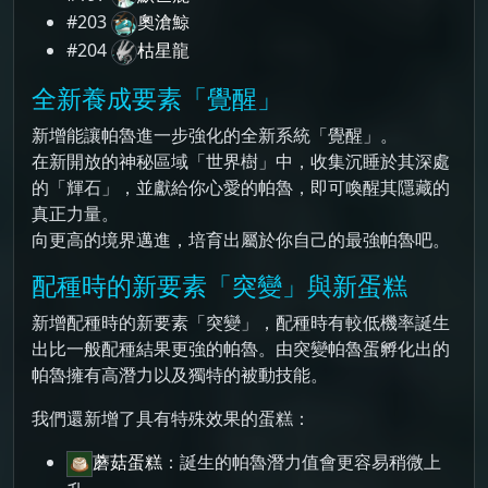
#203
奧滄鯨
#204
枯星龍
全新養成要素「覺醒」
新增能讓帕魯進一步強化的全新系統「覺醒」。
在新開放的神秘區域「世界樹」中，收集沉睡於其深處
的「輝石」，並獻給你心愛的帕魯，即可喚醒其隱藏的
真正力量。
向更高的境界邁進，培育出屬於你自己的最強帕魯吧。
配種時的新要素「突變」與新蛋糕
新增配種時的新要素「突變」，配種時有較低機率誕生
出比一般配種結果更強的帕魯。由突變帕魯蛋孵化出的
帕魯擁有高潛力以及獨特的被動技能。
我們還新增了具有特殊效果的蛋糕：
蘑菇蛋糕
：誕生的帕魯潛力值會更容易稍微上