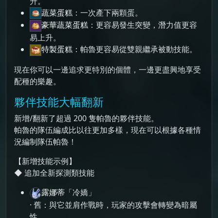
升。
蔬菜蛋糕
：一次產下兩顆蛋。
豪華蔬菜蛋糕
：更容易發生突變，潛力值更容
易上升。
特製蛋糕
：帕魯更容易從雙親繼承被動技能。
現在你可以一邊追求更特別的個體，一邊更盡興地享受
配種的樂趣。
夥伴技能大幅翻新
新增/翻新了超過 200 隻帕魯的夥伴技能。
帕魯的隊伍編成比以往更加多樣，現在可以根據各種情
況編制隊伍帕魯！
【新增技能示例】
◆ 追加全新探測類技能
露娜蒂
「冷嬌」
· 舊：與它並肩作戰時，玩家的攻擊會轉變為暗屬
性。