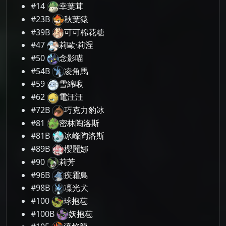
#14
幸葉茸
#23B
秋葉猿
#39B
可可棉花糖
#47
莉歐·莉涅
#50
念影喵
#54B
凌角馬
#59
雪綿啾
#62
電汪汪
#72B
巧克力豹冰
#81
密林陶洛斯
#81B
冰峰陶洛斯
#89B
櫻麗娜
#90
莉芳
#96B
疾霜鳥
#98B
凜光犬
#100
球抱苞
#100B
妖抱苞