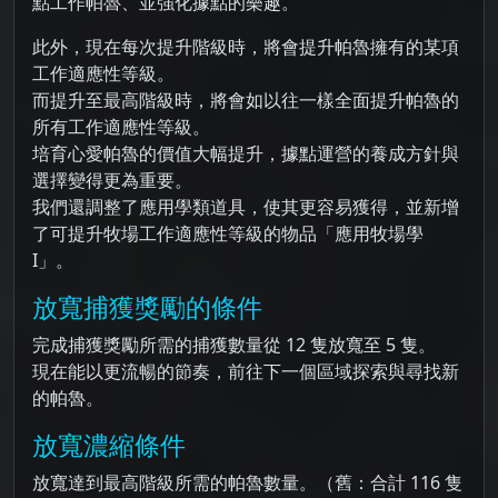
點工作帕魯、並強化據點的樂趣。
此外，現在每次提升階級時，將會提升帕魯擁有的某項
工作適應性等級。
而提升至最高階級時，將會如以往一樣全面提升帕魯的
所有工作適應性等級。
培育心愛帕魯的價值大幅提升，據點運營的養成方針與
選擇變得更為重要。
我們還調整了應用學類道具，使其更容易獲得，並新增
了可提升牧場工作適應性等級的物品「應用牧場學
I」。
放寬捕獲獎勵的條件
完成捕獲獎勵所需的捕獲數量從 12 隻放寬至 5 隻。
現在能以更流暢的節奏，前往下一個區域探索與尋找新
的帕魯。
放寬濃縮條件
放寬達到最高階級所需的帕魯數量。（舊：合計 116 隻