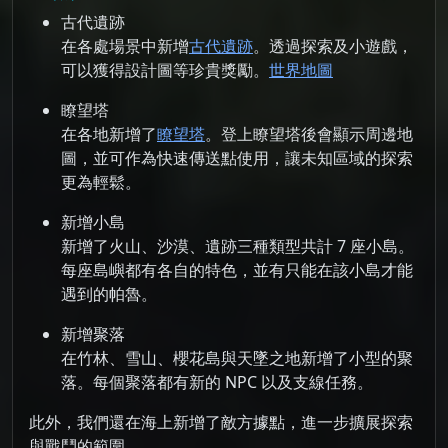
古代遺跡
在各處場景中新增
古代遺跡
。透過探索及小遊戲，
可以獲得設計圖等珍貴獎勵。
世界地圖
瞭望塔
在各地新增了
瞭望塔
。登上瞭望塔後會顯示周邊地
圖，並可作為快速傳送點使用，讓未知區域的探索
更為輕鬆。
新增小島
新增了火山、沙漠、遺跡三種類型共計 7 座小島。
每座島嶼都有各自的特色，並有只能在該小島才能
遇到的帕魯。
新增聚落
在竹林、雪山、櫻花島與天墜之地新增了小型的聚
落。每個聚落都有新的 NPC 以及支線任務。
此外，我們還在海上新增了敵方據點，進一步擴展探索
與戰鬥的範圍。