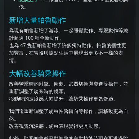
低。
新增大量帕魯動作
為現有帕魯新增了游泳、一起睡覺動作、專屬動作等總
計超過 100 種全新動作。
也為 47 隻新帕魯新增了許多獨特動作。帕魯的個性更
加豐富，在冒險與據點生活中展現出更多不一樣的表
情。
大幅改善騎乘操作
改善騎乘時的射擊、衝刺、武器切換與突進等操作，並
重新調整了騎乘時的鏡頭。
移動時的速度感大幅提升，讓騎乘操作更為舒適。
我們還重新調整了騎乘帕魯轉向等操作，讓移動更為自
然。
改善視覺沉浸感，騎乘表現變得更具動感。
此外，騎乘帕魯並發動帕魯的主動技能時現在可透過跳