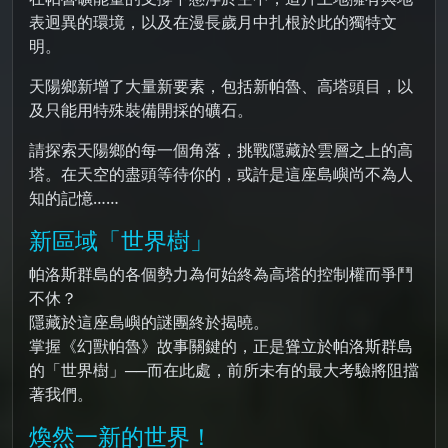
表迥異的環境，以及在漫長歲月中扎根於此的獨特文
明。
天陽鄉新增了大量新要素，包括新帕魯、高塔頭目，以
及只能用特殊裝備開採的礦石。
請探索天陽鄉的每一個角落，挑戰隱藏於雲層之上的高
塔。在天空的盡頭等待你的，或許是這座島嶼尚不為人
知的記憶……
新區域「世界樹」
帕洛斯群島的各個勢力為何始終為高塔的控制權而爭鬥
不休？
隱藏於這座島嶼的謎團終於揭曉。
掌握《幻獸帕魯》故事關鍵的，正是聳立於帕洛斯群島
的「世界樹」──而在此處，前所未有的最大考驗將阻擋
著我們。
煥然一新的世界！