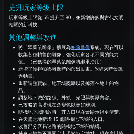
提升玩家等級上限
玩家等級上限從 65 提升至 80，並新增許多與古代文明
相關的新科技。
其他調整與改進
將「翠葉鼠雕像」擴展為
帕魯雕像
系統。現在可以
收集各種帕魯的雕像，強化玩家各項不同的能力
值。（已獲得的翠葉鼠雕像將繼承沿用）
新增了獲得帕魯雕像時的演出動畫。※騎乘時會跳
過動畫。
重新調整寶箱、地下城獎勵以及掉落在地上的物
品。
調整地下城的路線、外觀、光照與獎勵內容。
已攻略的高塔現在會變色以更好辨別。
隨機地下城開啟時，其入口現在會顯示得更清楚。
在天墜之地新增 15 處隨機地下城的入口。
改善部分容易迷路的隨機地下城的結構。
捕食者帕魯不再固定出現於特定地點，現在會以較