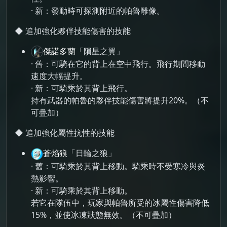
· 新：發動時可探測附近的帕魯雕像。
◆ 追加強化夥伴技能傷害的技能
傑諾多蘭
「隕星之翼」
· 舊：可騎在它的背上在空中飛行。飛行期間移動
速度大幅提升。
· 新：可騎乘於其背上飛行。
持有武器的帕魯的夥伴技能傷害將提升20%。（不
可疊加）
◆ 追加強化屬性抗性的技能
蒼焰狼
「日輪之狼」
· 舊：可騎乘於其背上移動。騎乘時不受寒冷與炎
熱影響。
· 新：可騎乘於其背上移動。
若它在隊伍中，玩家與帕魯所受的冰屬性傷害降低
15%，並使冰凍狀態無效。（不可疊加）