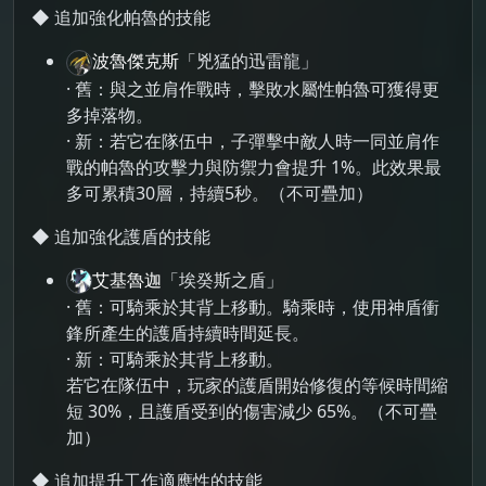
◆ 追加強化帕魯的技能
波魯傑克斯
「兇猛的迅雷龍」
· 舊：與之並肩作戰時，擊敗水屬性帕魯可獲得更
多掉落物。
· 新：若它在隊伍中，子彈擊中敵人時一同並肩作
戰的帕魯的攻擊力與防禦力會提升 1%。此效果最
多可累積30層，持續5秒。（不可疊加）
◆ 追加強化護盾的技能
艾基魯迦
「埃癸斯之盾」
· 舊：可騎乘於其背上移動。騎乘時，使用神盾衝
鋒所產生的護盾持續時間延長。
· 新：可騎乘於其背上移動。
若它在隊伍中，玩家的護盾開始修復的等候時間縮
短 30%，且護盾受到的傷害減少 65%。（不可疊
加）
◆ 追加提升工作適應性的技能