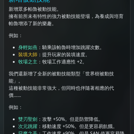
新增眾多帕魯被動技能。
擁有前所未有特性的強力被動技能登場，為養成與培育
帕魯增添了新的樂趣。
例如：
身輕如燕
：騎乘該帕魯時增加跳躍次數。
裝填大師
：提升玩家的裝填速度。
牧場之主
：牧場工作適應性 +2。
我們還新增了全新的被動技能類型「世界樹被動技
能」。
這種被動技能非常強大，但同時也伴隨著相應的代
價……
例如：
雙刃聖劍
：攻擊 +50%。但是防禦降低。
次元跳躍
：移動速度 +50%。但是更容易飢餓。
惡魔之手
：工作速度 +90%。但是 SAN 值更容易降