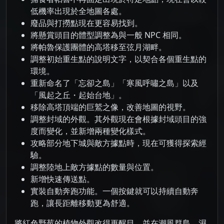
低機率出現於全地圖各處。
廢品與打撈點現在更容易找到。
將懸賞頭目的體型調整為與一般 NPC 相同。
將帕魯保護團體的高塔移至弦月湖畔。
調整初始重生點的說明文字，以契合各個重生點的
環境。
重新命名了「忘卻之島」「寒風呼嘯之島」以及
「風起之丘・起始台地」。
移除高塔頂端的巨鷲之像，改善地圖的視野。
調整封域的外觀。其外觀現在會根據封域頭目的強
度而變化，並新增兩種變化樣式。
攻略部分地下城與敵方據點時，現在可獲得探索經
驗。
調整陸地上敵方據點的數量與位置。
新增快速傳送點。
實裝自動奔跑功能。一個按鍵就可以持續自動奔
跑，讓長距離移動更為舒適。
將紅色野莓的植物外觀改得更醒目，並在潮風群島、濕