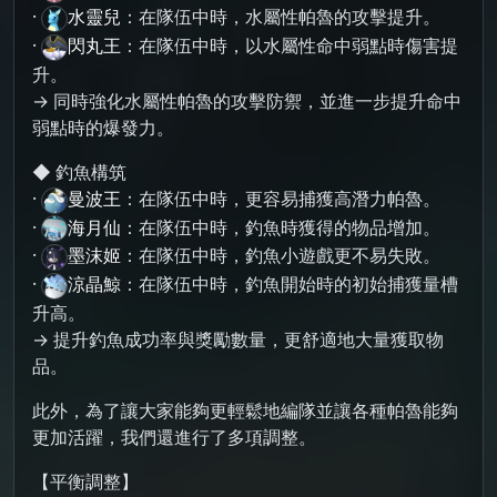
·
水靈兒
：在隊伍中時，水屬性帕魯的攻擊提升。
·
閃丸王
：在隊伍中時，以水屬性命中弱點時傷害提
升。
→ 同時強化水屬性帕魯的攻擊防禦，並進一步提升命中
弱點時的爆發力。
◆ 釣魚構筑
·
曼波王
：在隊伍中時，更容易捕獲高潛力帕魯。
·
海月仙
：在隊伍中時，釣魚時獲得的物品增加。
·
墨沫姬
：在隊伍中時，釣魚小遊戲更不易失敗。
·
涼晶鯨
：在隊伍中時，釣魚開始時的初始捕獲量槽
升高。
→ 提升釣魚成功率與獎勵數量，更舒適地大量獲取物
品。
此外，為了讓大家能夠更輕鬆地編隊並讓各種帕魯能夠
更加活躍，我們還進行了多項調整。
【平衡調整】