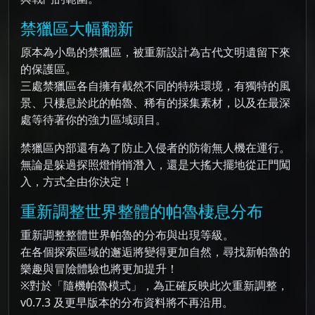
禁獵區大幅翻新
原本為小島的禁獵區，被重新設計為古代文明遺留下來
的保護區。
三處禁獵區各自擁有截然不同的特殊環境，有獨特的風
景、只棲息於此的帕魯、稀有的採集素材，以及在最深
處等待著你的強力區域頭目。
禁獵區內部還有為了防止入侵者的防衛無人機在運行。
無論是躲過探照燈悄悄潛入，還是大搖大擺地從正門闖
入，方式全由你決定！
重新調整世界整體的帕魯棲息分布
重新調整整體世界帕魯的分布與出現等級。
在各個探索區域的邂逅將變得更加自然，尋找新帕魯的
樂趣與冒險體驗也將更加提升！
※對於「隨機帕魯模式」，為正確反映此次重新調整，
v0.7.3 及更早版本的分布資料將不再沿用。