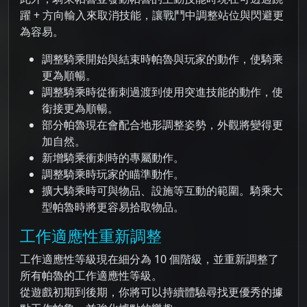
躍 + 方向輸入來取消技能，讓戰鬥中調整站位與閃避更
為容易。
調整騎乘開始與結束時帕魯與玩家的動作，使騎乘
更為順暢。
調整騎乘時從衝刺過渡到使用突進技能的動作，使
銜接更為順暢。
部分帕魯現在會配合地形調整姿勢，外觀將變得更
加自然。
新增騎乘衝刺時的專屬動作。
調整騎乘時玩家的瞄準動作。
擴大騎乘時可與物品、設施等互動的範圍。騎乘大
型帕魯時將更容易拾取物品。
工作適應性重新調整
工作適應性等級現在細分為 10 個階級，並重新調整了
所有帕魯的工作適應性等級。
從遊戲初期到後期，你將可以持續體驗尋找更優秀的據