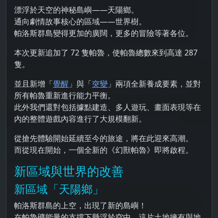
漂浮於天空的神秘島嶼——天陽鄉。
通向劇情故事核心的區域——世界樹。
帕洛斯群島變得更加的廣闊，更多的冒險等著各位。
本次更新追加了 72 隻帕魯，使帕魯總數來到高達 287
隻。
並且新增「
覺醒
」與「
突變
」兩項全新養成要素，並對
所有帕魯重新進行能力平衡。
此外我們還對包括據點建造、多人遊玩、畫面表現等在
內的整體遊戲內容進行了大規模翻新。
從搶先體驗開始延續至今的旅途，將在此迎來高潮。
而從現在開始，一個全新的《幻獸帕魯》即將啟程。
新區域與世界的改善
新區域「天陽鄉」
帕洛斯群島的上空，出現了新的島嶼！
在帕魯礦能量的支撐下懸浮於空中，這片土地擁有與地