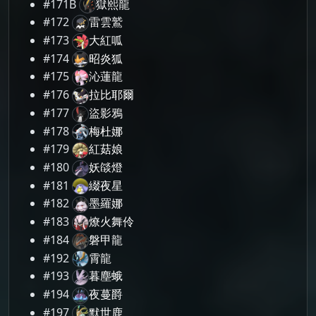
#171B
獄熙龍
#172
雷雲鷲
#173
大紅呱
#174
昭炎狐
#175
沁蓮龍
#176
拉比耶爾
#177
盜影鴉
#178
梅杜娜
#179
紅菇娘
#180
妖燄燈
#181
綴夜星
#182
墨羅娜
#183
燎火舞伶
#184
磐甲龍
#192
霄龍
#193
暮塵蛾
#194
夜蔓爵
#197
默世鹿