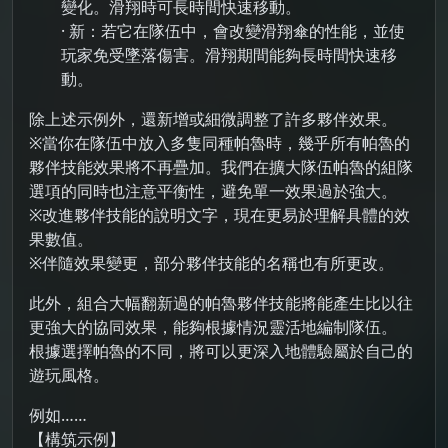
變化。滑翔時可長時間快速移動。
· 新：若它在隊伍中，會改變滑翔傘的性能，並使
玩家免受墜落傷害。滑翔期間能夠長時間快速移
動。
除上述示例外，還新增或細微調整了許多夥伴效果。
※當你在隊伍中放入多隻同種帕魯時，幾乎所有帕魯的
夥伴技能效果將不再疊加。我們在擴大隊伍帕魯的組隊
選項的同時也注意平衡性，避免單一效果過於強大。
※改進夥伴技能的說明文字，現在更易於理解具體的效
果數值。
※伴隨效果變更，部分夥伴技能的名稱也有所更改。
此外，組合大幅翻新過的帕魯夥伴技能將能產生比以往
更強大的協同效果，能夠根據情況靈活地編制隊伍。
根據選擇帕魯的不同，將可以更深入地體驗屬於自己的
遊玩風格。
例如……
【構筑示例】