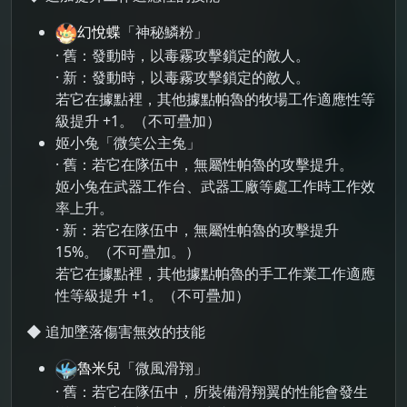
幻悅蝶
「神秘鱗粉」
· 舊：發動時，以毒霧攻擊鎖定的敵人。
· 新：發動時，以毒霧攻擊鎖定的敵人。
若它在據點裡，其他據點帕魯的牧場工作適應性等
級提升 +1。（不可疊加）
姬小兔「微笑公主兔」
· 舊：若它在隊伍中，無屬性帕魯的攻擊提升。
姬小兔在武器工作台、武器工廠等處工作時工作效
率上升。
· 新：若它在隊伍中，無屬性帕魯的攻擊提升
15%。（不可疊加。）
若它在據點裡，其他據點帕魯的手工作業工作適應
性等級提升 +1。（不可疊加）
◆ 追加墜落傷害無效的技能
魯米兒
「微風滑翔」
· 舊：若它在隊伍中，所裝備滑翔翼的性能會發生