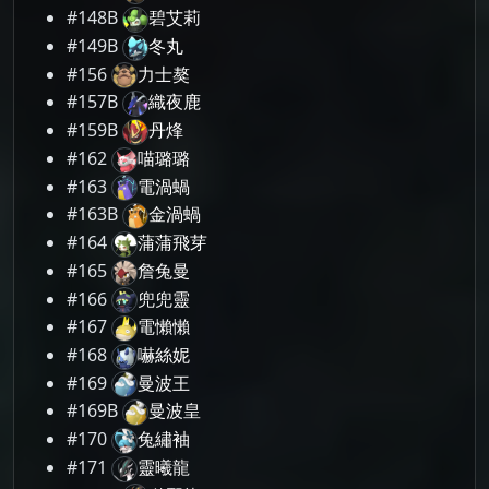
#148B
碧艾莉
#149B
冬丸
#156
力士獒
#157B
織夜鹿
#159B
丹烽
#162
喵璐璐
#163
電渦蝸
#163B
金渦蝸
#164
蒲蒲飛芽
#165
詹兔曼
#166
兜兜靈
#167
電懶懶
#168
嚇絲妮
#169
曼波王
#169B
曼波皇
#170
兔繡袖
#171
靈曦龍