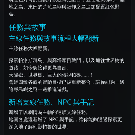
地之島、東部的荒蕪島嶼與寂靜之島追加配置紅色野
莓。
任務與故事
主線任務與故事流程大幅翻新
主線任務大幅翻新。
探索帕洛斯群島、與高塔頭目戰鬥，以及通往世界樹的
道路，如今銜接得更為自然。
天陽鄉、世界樹、巨大的傳說帕魯……！
曾經四散各處的冒險目標已被重新整合，讓你能夠一邊
追尋島嶼之謎一邊推進遊戲。
新增支線任務、NPC 與手記
新增了以劇情為主軸的連續支線任務。
地圖各處還新增了 NPC 與手記，讓你能夠透過探索更
深入地了解幻獸帕魯的世界。