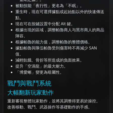
被動技能「夜行性」更名為「不眠」。
重生時，現在可選擇據點或起始點以外的快速傳送
點。
現在可在按鍵設置中分配 Alt 鍵。
根據出現的區域，調整帕魯商人与黑市商人的商品
陣容。
根據帕魯的能力值，調整帕魯的整體價格。
據點帕魯與隊伍帕魯受到傷害時不再減少 SAN
值。
減輕飢餓、骨折等所造成的負面效果。
提升「空渦龍」的最大耐力。
「博愛蜥」變更為暗屬性。
戰鬥與戰鬥系統
大幅翻新玩家動作
重新審視整體玩家動作，並將其調整得更易於操控。
改善移動、戰鬥、武器操作等基礎動作的手感。