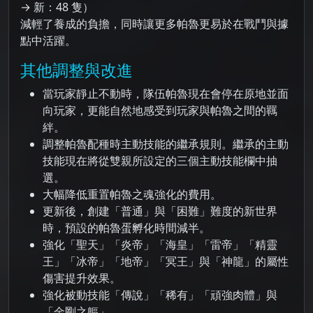
→ 新：48 隻）
減輕了養成的負擔，同時讓更多帕魯更易於在戰鬥與據
點中活躍。
其他調整與改進
當玩家靜止不動時，隊伍帕魯現在會停在原地並面
向玩家，更能自然地感受到玩家與帕魯之間的羈
絆。
調整帕魯配種時主動技能的繼承規則。繼承的主動
技能現在將從雙親所設定的三個主動技能欄中抽
選。
大幅降低重置帕魯之魂強化的費用。
更新後，創建「普通」與「困難」難度的新世界
時，預設的帕魯蛋孵化時間減半。
強化「聖天」「炎帝」「海皇」「雷帝」「精靈
王」「冰帝」「地帝」「冥王」與「神龍」的屬性
傷害提升效果。
強化被動技能「傳說」「稀有」「頑強肉體」與
「金剛之軀」。