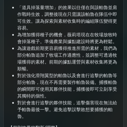
「道具掉落量增加」的效果以往僅在與該帕魯並肩
作戰時生效，調整後現在只需讓該帕魯在隊伍中即
可生效。讓為探索與素材收集時的編組隊伍變得更
容易。
為增加獲得種子的機會，薇莉塔現在在牧場放牧時
會掉落種子。準備農業與據點建設時將更為輕鬆。
為讓遊戲前期更容易獲得推進所需的素材，我們為
部分帕魯追加了牧場工作適應性，並調整可透過牧
場獲得的素材。前期的據點運營與素材收集將更為
順暢。
對於強化滑翔翼型的帕魯以及會進行追擊的帕魯等
部分帕魯，現在不再需要製作帕魯裝備。捕獲帕魯
的瞬間即可使用其夥伴技能，捕獲後即可立刻享受
其獨特的個性。
對於會進行追擊的夥伴技能，追擊傷害現在無法給
予帕魯最後一擊。避免追擊誤擊敗想要捕獲的帕
魯。