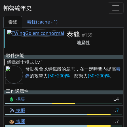
帕魯編年史
泰鋒
泰鋒(cache - 1)
泰鋒
#159
地屬性
夥伴技能
鋼鐵衛士模式
Lv.1
發動後會以鋼鐵般的意志，在一定時間內提高
泰
鋒
的攻擊力
(50~200)%
，防禦力
(50~200)%
。
工作適應性
採集
4
Lv
挖掘
7
Lv
搬運
7
Lv