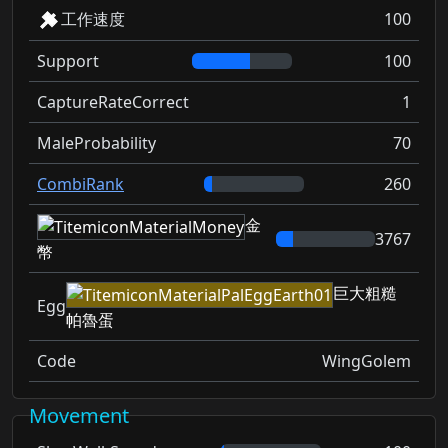
工作速度
100
Support
100
CaptureRateCorrect
1
MaleProbability
70
CombiRank
260
金
3767
幣
巨大粗糙
Egg
帕魯蛋
Code
WingGolem
Movement