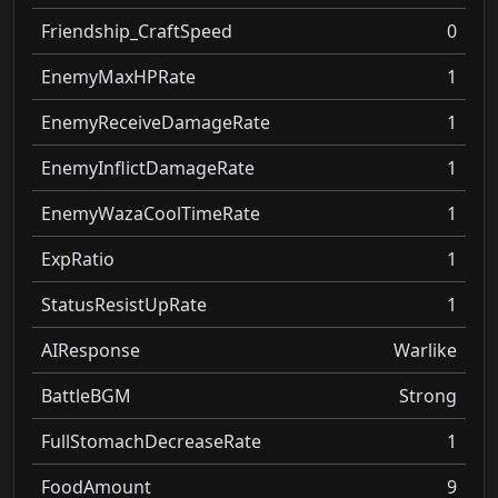
Friendship_CraftSpeed
0
EnemyMaxHPRate
1
EnemyReceiveDamageRate
1
EnemyInflictDamageRate
1
EnemyWazaCoolTimeRate
1
ExpRatio
1
StatusResistUpRate
1
AIResponse
Warlike
BattleBGM
Strong
FullStomachDecreaseRate
1
FoodAmount
9