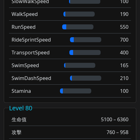
SlowWalkSpeed
100
WalkSpeed
190
RunSpeed
550
RideSprintSpeed
700
TransportSpeed
400
SwimSpeed
165
SwimDashSpeed
210
Stamina
100
Level 80
生命值
5100 – 6360
攻擊
760 – 958