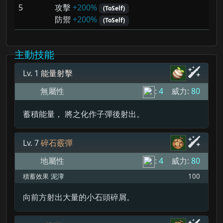
5
攻擊
+200%
(ToSelf)
防禦
+200%
(ToSelf)
主動技能
Lv. 1
能量射擊
無屬性
:
4
威力:
80
蓄積能量， 將之化作子彈後射出。
Lv. 7
碎石霰彈
地屬性
:
4
威力:
80
積蓄效果
泥濘
100
向前方射出大量的小石頭碎屑。