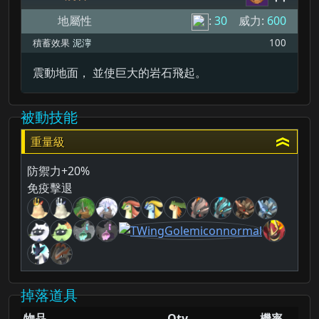
地屬性
:
30
威力:
600
積蓄效果
泥濘
100
震動地面， 並使巨大的岩石飛起。
被動技能
重量級
防禦力+20%
免疫擊退
掉落道具
物品
Qty
機率