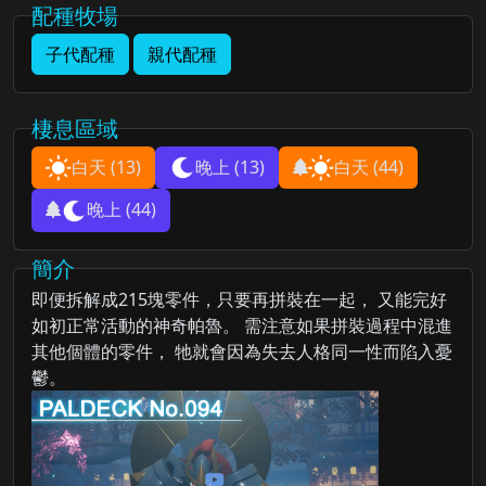
配種牧場
子代配種
親代配種
棲息區域
白天
(13)
晚上
(13)
白天
(44)
晚上
(44)
簡介
即便拆解成215塊零件，只要再拼裝在一起， 又能完好
如初正常活動的神奇帕魯。 需注意如果拼裝過程中混進
其他個體的零件， 牠就會因為失去人格同一性而陷入憂
鬱。