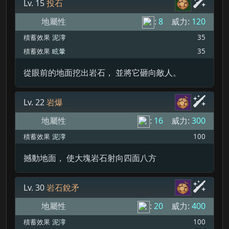
Lv. 15
投石
地屬性
:
8
威力:
120
積蓄效果
泥濘
35
積蓄效果
眩暈
35
從眼前的地面挖出岩石， 並將它砸向敵人。
Lv. 22
岩爆
地屬性
:
16
威力:
300
積蓄效果
泥濘
100
撼動地面， 使大塊岩石射向四面八方
Lv. 30
岩石銳矛
地屬性
:
20
威力:
400
積蓄效果
泥濘
100