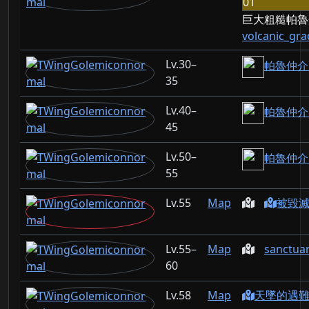
巨大粗糙帕魯
volcanic_gr
30–
帕魯仲介: 
35
40–
帕魯仲介: 
45
50–
帕魯仲介: 
55
55
Map
被毀滅的
55–
Map
sanctua
60
58
Map
天墜的遇難船 