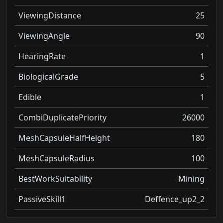
ViewingDistance
25
ViewingAngle
90
HearingRate
1
BiologicalGrade
5
Edible
1
CombiDuplicatePriority
26000
MeshCapsuleHalfHeight
180
MeshCapsuleRadius
100
BestWorkSuitability
Mining
PassiveSkill1
Deffence_up2_2