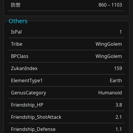
防禦
860 – 1103
Others
IsPal
1
Tribe
WingGolem
BPClass
WingGolem
ZukanIndex
159
ElementType1
Earth
GenusCategory
Humanoid
Friendship_HP
3.8
Friendship_ShotAttack
2.1
Friendship_Defense
1.1