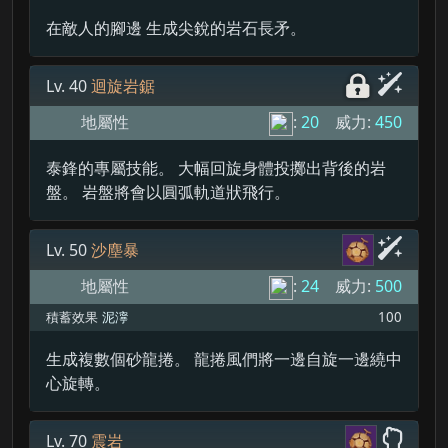
在敵人的腳邊 生成尖銳的岩石長矛。
Lv. 40
迴旋岩鋸
地屬性
:
20
威力:
450
泰鋒的專屬技能。 大幅回旋身體投擲出背後的岩
盤。 岩盤將會以圓弧軌道狀飛行。
Lv. 50
沙塵暴
地屬性
:
24
威力:
500
積蓄效果
泥濘
100
生成複數個砂龍捲。 龍捲風們將一邊自旋一邊繞中
心旋轉。
Lv. 70
震岩