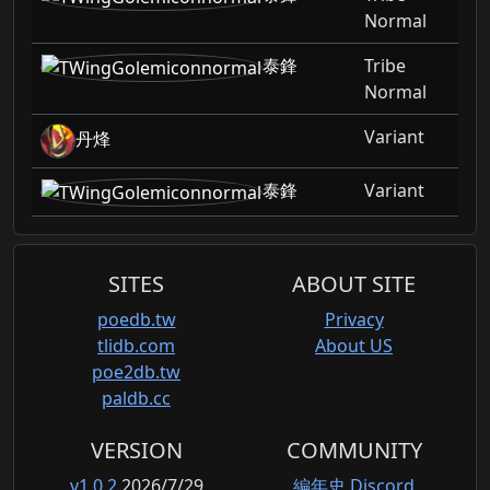
Normal
泰鋒
Tribe
Normal
Variant
丹烽
泰鋒
Variant
SITES
ABOUT SITE
poedb.tw
Privacy
tlidb.com
About US
poe2db.tw
paldb.cc
VERSION
COMMUNITY
v1.0.2
2026/7/29
編年史 Discord