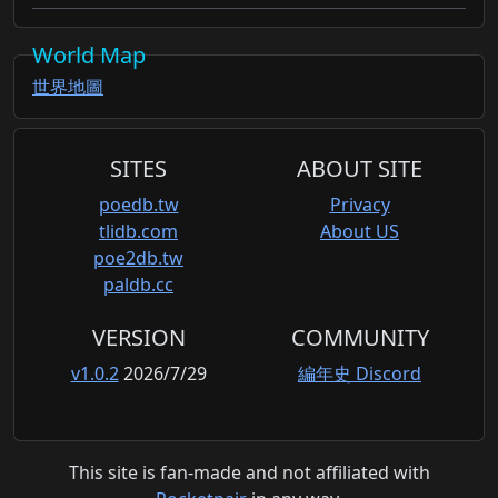
World Map
世界地圖
SITES
ABOUT SITE
poedb.tw
Privacy
tlidb.com
About US
poe2db.tw
paldb.cc
VERSION
COMMUNITY
v1.0.2
2026/7/29
編年史 Discord
This site is fan-made and not affiliated with