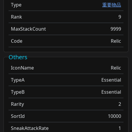
Type
重要物品
Rank
9
MaxStackCount
9999
Code
Relic
Others
IconName
Relic
TypeA
Essential
TypeB
Essential
Rarity
2
SortId
10000
SneakAttackRate
1