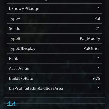
bShowHPGauge
1
TypeA
Pal
SortId
21
TypeB
Pal_Modify
TypeUIDisplay
PalOther
Rank
1
AssetValue
1
BuildExpRate
9.75
bIsProhibitedInRaidBossArea
1
生產