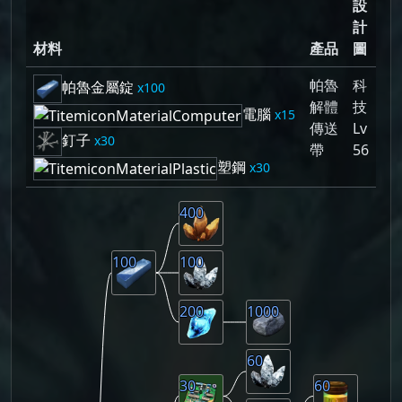
設
計
材料
產品
圖
帕魯
科
帕魯金屬錠
100
解體
技
電腦
15
傳送
Lv
釘子
30
帶
56
塑鋼
30
400
100
100
200
1000
60
30
60