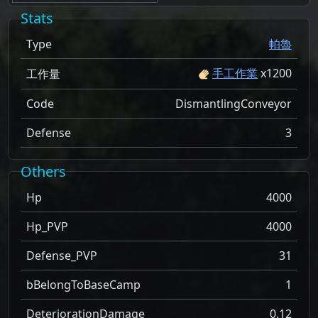
Stats
Type
帕魯
手工作業
x
1200
工作量
Code
DismantlingConveyor
Defense
3
Others
Hp
4000
Hp_PVP
4000
Defense_PVP
31
bBelongToBaseCamp
1
DeteriorationDamage
0.12