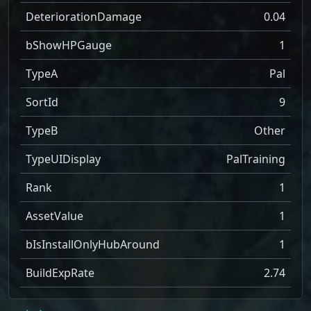
DeteriorationDamage
0.04
bShowHPGauge
1
TypeA
Pal
SortId
9
TypeB
Other
TypeUIDisplay
PalTraining
Rank
1
AssetValue
1
bIsInstallOnlyHubAround
1
BuildExpRate
2.74