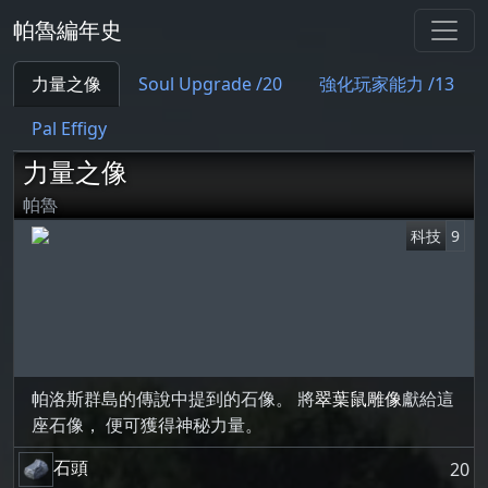
帕魯編年史
力量之像
Soul Upgrade /20
強化玩家能力 /13
Pal Effigy
力量之像
帕魯
科技
9
帕洛斯群島的傳說中提到的石像。 將
翠葉鼠雕像
獻給這
座石像， 便可獲得神秘力量。
石頭
20