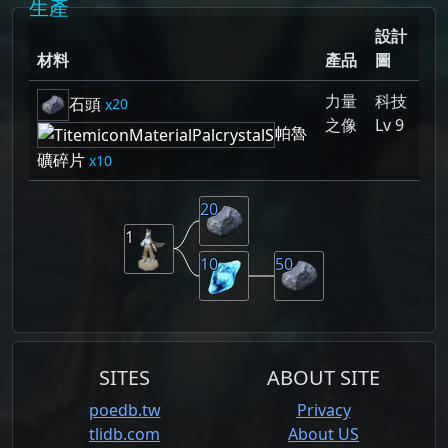
生產
設計
材料
產品
圖
力量
科技
石頭
20
之像
Lv 9
帕魯
礦碎片
10
20
1
10
50
SITES
ABOUT SITE
poedb.tw
Privacy
tlidb.com
About US