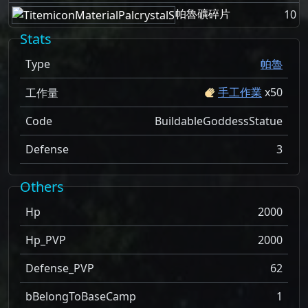
帕魯礦碎片
10
Stats
Type
帕魯
手工作業
x
50
工作量
Code
BuildableGoddessStatue
Defense
3
Others
Hp
2000
Hp_PVP
2000
Defense_PVP
62
bBelongToBaseCamp
1