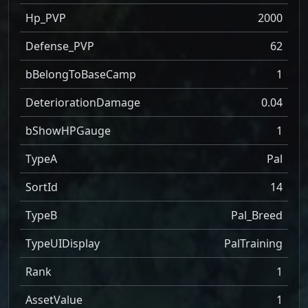
Hp_PVP
2000
Defense_PVP
62
bBelongToBaseCamp
1
DeteriorationDamage
0.04
bShowHPGauge
1
TypeA
Pal
SortId
14
TypeB
Pal_Breed
TypeUIDisplay
PalTraining
Rank
1
AssetValue
1