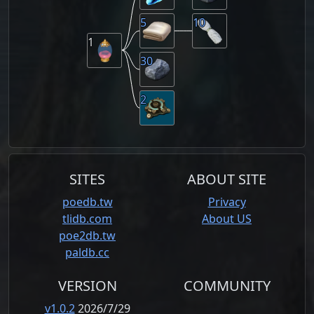
5
10
1
30
2
SITES
ABOUT SITE
poedb.tw
Privacy
tlidb.com
About US
poe2db.tw
paldb.cc
VERSION
COMMUNITY
v1.0.2
2026/7/29