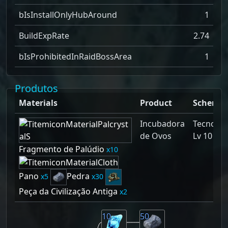
bIsInstallOnlyHubAround
1
BuildExpRate
2.74
bIsProhibitedInRaidBossArea
1
Produtos
Materials
Product
Schemat
Incubadora
Tecnolog
de Ovos
Lv 10
Fragmento de Palúdio
10
Pano
Pedra
5
30
Peça da Civilização Antiga
2
10
50