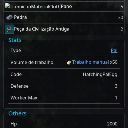
Pano
5
Pedra
30
Peça da Civilização Antiga
2
Stats
Type
Pal
Trabalho manual
x
50
Volume de trabalho
Code
HatchingPalEgg
Defense
3
Worker Max
1
Others
Hp
2000