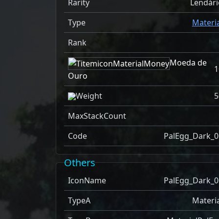
Rarity
Lendári
Type
Materia
Rank
Moeda de
1
Ouro
Weight
5
MaxStackCount
Code
PalEgg_Dark_0
Others
IconName
PalEgg_Dark_0
TypeA
Materia