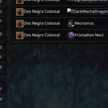
o
l
Ovo Negro Colossal
1
Ovo Negro Colossal
Necromus
0
Ovo Negro Colossal
Frostallion Noct
0
1
5
1
l