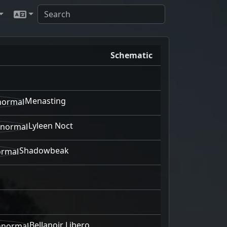
Schematic
Menasting
Lyleen Noct
Shadowbeak
Bellanoir Libero