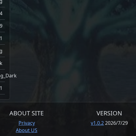
g
4
9
1
g
k
gg_Dark
1
ABOUT SITE
VERSION
Privacy
v1.0.2
2026/7/29
About US