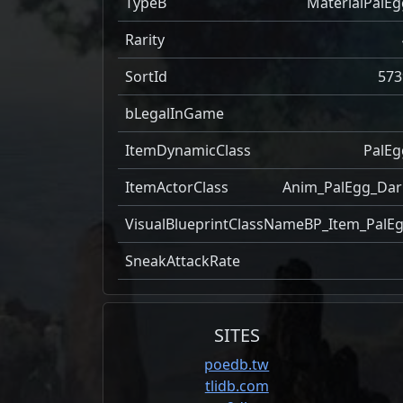
TypeB
MaterialPalEg
Rarity
SortId
573
bLegalInGame
ItemDynamicClass
PalEg
ItemActorClass
Anim_PalEgg_Dar
VisualBlueprintClassName
BP_Item_PalE
SneakAttackRate
SITES
poedb.tw
tlidb.com