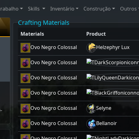
trabalho
Skills
Inventário
Construção
Outros
Crafting Materials
Materials
Product
Ovo Negro Colossal
Helzephyr Lux
Ovo Negro Colossal
Ovo Negro Colossal
Ovo Negro Colossal
Ovo Negro Colossal
Selyne
-
Ovo Negro Colossal
Bellanoir
Ovo Negro Colossal