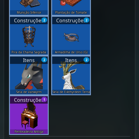
Munição Inferior
Plantação de Tomate
Construções
Construções
2
2
Pira da Chama Sagrada
Armadilha de Urso (G)
Itens
Itens
2
2
Sela de Vanwyrm
Sela de Eikthyrdeer Terra
Construções
1
Penteadeira Antiga