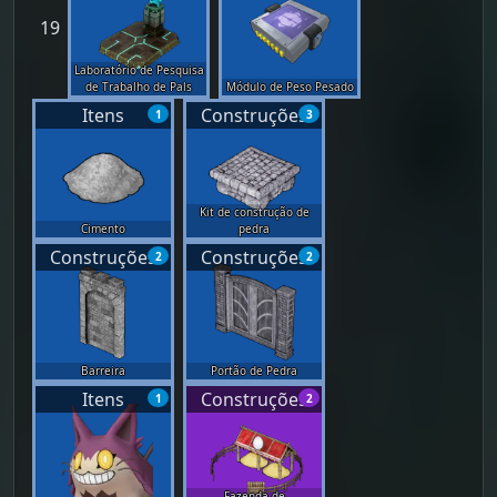
19
Laboratório de Pesquisa
de Trabalho de Pals
Módulo de Peso Pesado
Itens
Construções
1
3
Kit de construção de
Cimento
pedra
Construções
Construções
2
2
Barreira
Portão de Pedra
Itens
Construções
1
2
Fazenda de