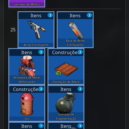
Garimpo de Metais
Itens
Itens
2
2
25
Bala de Arma
Arma Estimulante
Estimulante
Itens
Construções
2
2
Armadura de Metal
Refrescante
Plantação de Alface
Construções
Itens
2
2
Granada de
Silo
Fragmentação
Itens
Itens
1
3