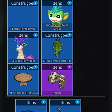
Construções
Itens
2
1
Fuzil de assalto de
Boticário Medieval
Tanzee
Itens
Construções
2
1
Sela de Eikthyrdeer
Kit de árvores artificias
Construções
Itens
1
1
Kit de mesas arrumadas
Arpéu
Itens
Itens
2
2