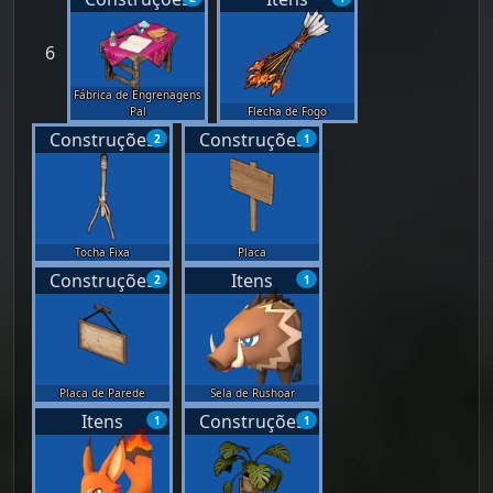
6
Fábrica de Engrenagens
Pal
Flecha de Fogo
Construções
Construções
2
1
Tocha Fixa
Placa
Construções
Itens
2
1
Placa de Parede
Sela de Rushoar
Itens
Construções
1
1