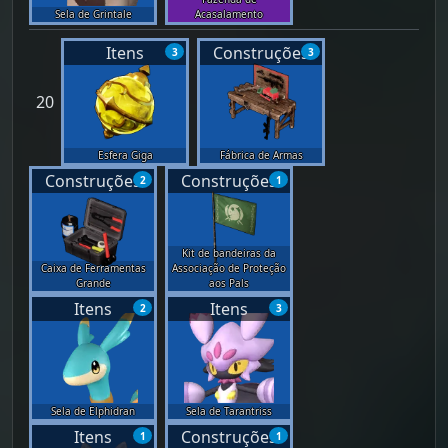
Sela de Grintale
Acasalamento
Itens
Construções
3
3
20
Esfera Giga
Fábrica de Armas
Construções
Construções
2
1
Kit de bandeiras da
Caixa de Ferramentas
Associação de Proteção
Grande
aos Pals
Itens
Itens
2
3
Sela de Elphidran
Sela de Tarantriss
Itens
Construções
1
1