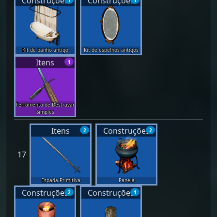
Construções
Construções
Kit de banho antigo
Kit de espelhos antigos
Itens
1
Ferramenta de Destravar
Simples
Itens
Construções
2
2
17
Espada Primitiva
Panela
Construções
Construções
2
1