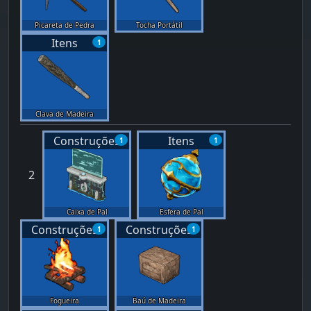
Picareta de Pedra
Tocha Portátil
Itens
1
Clava de Madeira
Construções
Itens
1
1
2
Caixa de Pal
Esfera de Pal
Construções
Construções
1
1
Fogueira
Baú de Madeira