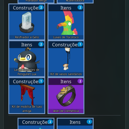
Planador Mega
Acalentadora
Construções
Itens
2
2
Resfriador a Gelo
Luvas de Tocotoco
Itens
Construções
2
1
Lança-foguetes de
Pengullet Lux
Kit de vasos sanitários
Construções
Itens
1
2
Kit de mobília de luxo
antiga
Anel de Clemência
Construções
Itens
2
1