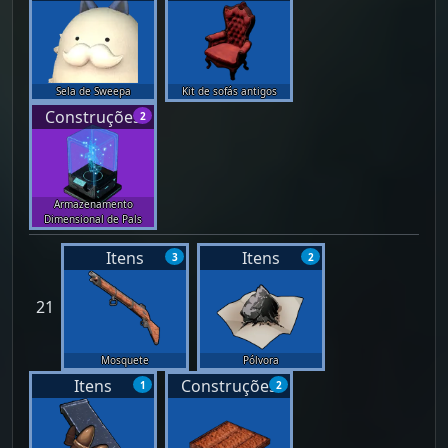
Sela de Sweepa
Kit de sofás antigos
Construções
2
Armazenamento
Dimensional de Pals
Itens
Itens
3
2
21
Mosquete
Pólvora
Itens
Construções
1
2