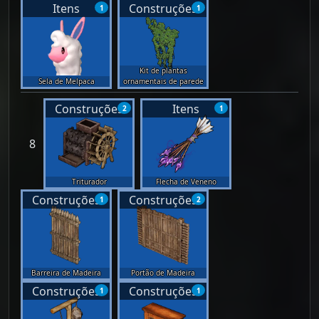
Itens
Construções
1
1
Kit de plantas
Sela de Melpaca
ornamentais de parede
Construções
Itens
2
1
8
Triturador
Flecha de Veneno
Construções
Construções
1
2
Barreira de Madeira
Portão de Madeira
Construções
Construções
1
1