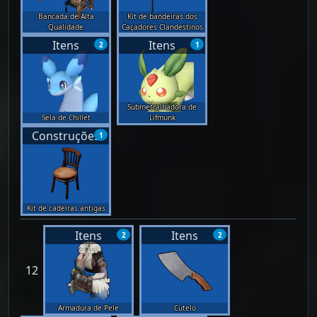
Bancada de Alta
Kit de bandeiras dos
Qualidade
Caçadores Clandestinos
Itens
Itens
2
1
Submetralhadora de
Sela de Chillet
Lifmunk
Construções
1
Kit de cadeiras antigas
Itens
Itens
2
2
12
Armadura de Pele
Cutelo