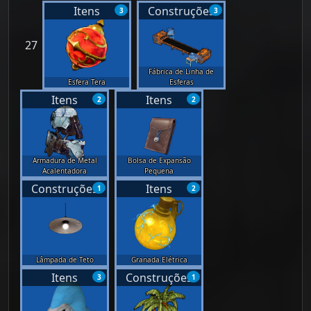
Itens
Construções
3
3
27
Fábrica de Linha de
Esfera Tera
Esferas
Itens
Itens
2
2
Armadura de Metal
Bolsa de Expansão
Acalentadora
Pequena
Construções
Itens
1
2
Lâmpada de Teto
Granada Elétrica
Itens
Construções
3
1