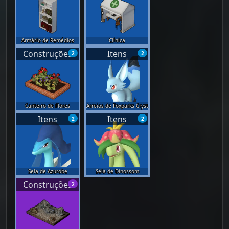
Armário de Remédios
Clínica
Construções
Itens
2
2
Canteiro de Flores
Arreios de Foxparks Cryst
Itens
Itens
2
2
Sela de Azurobe
Sela de Dinossom
Construções
2