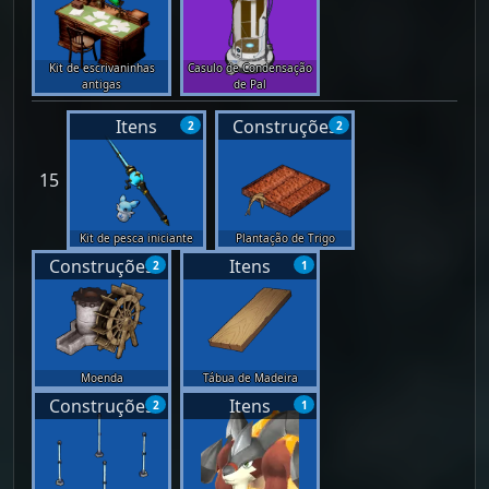
Kit de escrivaninhas
Casulo de Condensação
antigas
de Pal
Itens
Construções
2
2
15
Kit de pesca iniciante
Plantação de Trigo
Construções
Itens
2
1
Moenda
Tábua de Madeira
Construções
Itens
2
1