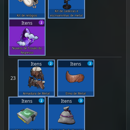
Kit de cadeiras e
Kit de relógios
escrivaninhas de metal
Itens
2
Nuvens de Trovão do
Regresso
Itens
Itens
2
2
23
Armadura de Metal
Elmo de Metal
Itens
Itens
2
3