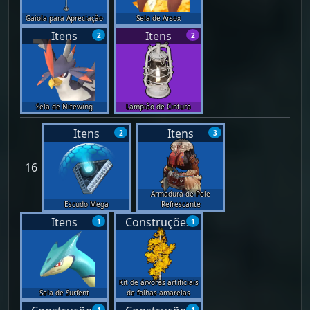
Gaiola para Apreciação
Sela de Arsox
Itens
Itens
2
2
Sela de Nitewing
Lampião de Cintura
Itens
Itens
2
3
16
Armadura de Pele
Escudo Mega
Refrescante
Itens
Construções
1
1
Kit de árvores artificiais
Sela de Surfent
de folhas amarelas
1
1