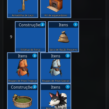
Armadilha de Laço
Kit de aquecedores
Construções
Itens
2
1
9
Estátua da Força
Saco de Ração Pequeno
Itens
Itens
3
3
Roupas de Povo Tropical
Roupas de Povo Glacial
Construções
Itens
2
1
Arreios e sela de