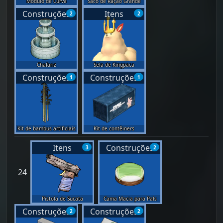
Módulo de Curva
Saco de Ração Grande
Construções
Itens
2
2
Chafariz
Sela de Kingpaca
Construções
Construções
1
1
Kit de bambus artificiais
Kit de contêiners
Itens
Construções
3
2
24
Pistola de Sucata
Cama Macia para Pals
Construções
Construções
2
2