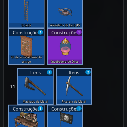
Escada
Armadilha de Urso (P)
Construções
Construções
1
1
Kit de armazenamento
antigo
Incubadora de Ovos
Itens
Itens
2
2
11
Machado de Metal
Picareta de Metal
Construções
Construções
3
1