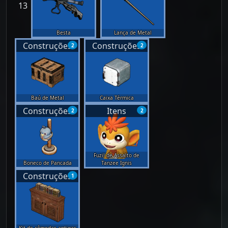
13
Besta
Lança de Metal
Construções
Construções
2
2
Baú de Metal
Caixa Térmica
Construções
Itens
2
2
Fuzil de Assalto de
Boneco de Pancada
Tanzee Ignis
Construções
1