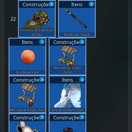
Construções
Itens
2
2
22
Escritório de Expedição
de Pals
Bastão de Choque
Itens
Construções
1
2
Mercado de Pulgas
Isca Requintada
(Itens)
Construções
Itens
2
2
Mercado de Pulgas (Pals)
Sela de Vanwyrm Cryst
Construções
Construções
1
1