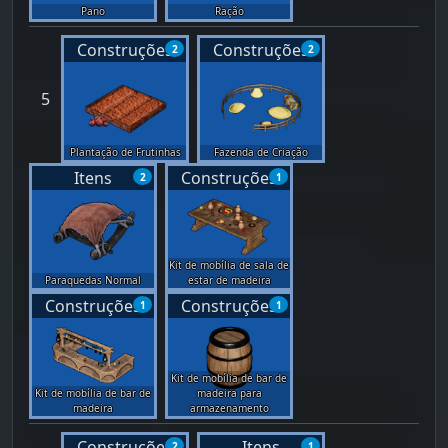
Pano
Ração
Construções
Construções
2
2
5
Plantação de Frutinhas
Fazenda de Criação
Itens
Construções
2
1
Kit de mobília de sala de
Paraquedas Normal
estar de madeira
Construções
Construções
1
1
Kit de mobília de bar de
Kit de mobília de bar de
madeira para
madeira
armazenamento
Construções
Itens
2
1