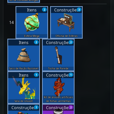
Kit de cômodas antigas
Itens
Construções
2
3
14
Esfera Mega
Oficina de Esferas
Itens
Construções
2
2
Saco de Ração Razoável
Tocha de Parede
Itens
Construções
1
1
Kit de árvores artificiais
Sela de Univolt
de folhas vermelhas
Construções
Construções
1
2