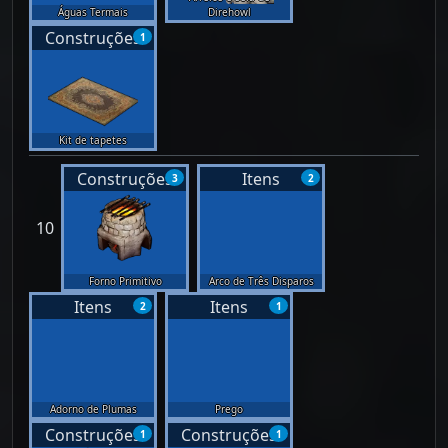
Águas Termais
Direhowl
Construções
1
Kit de tapetes
Construções
Itens
3
2
10
Forno Primitivo
Arco de Três Disparos
Itens
Itens
2
1
Adorno de Plumas
Prego
Construções
Construções
1
1