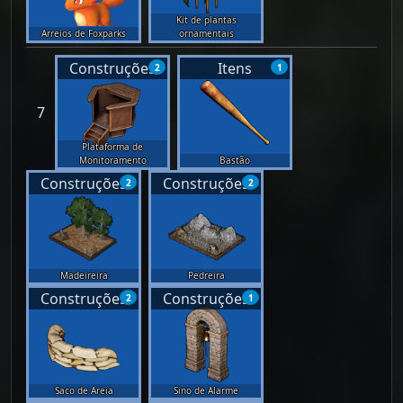
Kit de plantas
Arreios de Foxparks
ornamentais
Construções
Itens
2
1
7
Plataforma de
Monitoramento
Bastão
Construções
Construções
2
2
Madeireira
Pedreira
Construções
Construções
2
1
Saco de Areia
Sino de Alarme