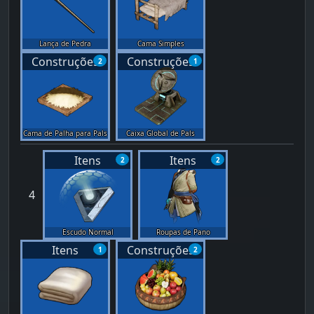
Lança de Pedra
Cama Simples
Construções
Construções
2
1
Cama de Palha para Pals
Caixa Global de Pals
Itens
Itens
2
2
4
Escudo Normal
Roupas de Pano
Itens
Construções
1
2