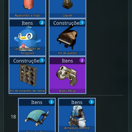
Aquecedor a Fogo
Lápide
Itens
Construções
2
1
Lança-foguetes de
Pengullet
Kit de pianos
Construções
Itens
1
2
Kit de estantes de metal
Arpéu Mega
Itens
Itens
2
3
18
Armadura de Pele