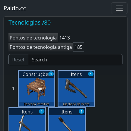
Paldb.cc
Tecnologias /80
Pontos de tecnologia
1413
Pontos de tecnologia antiga
185
Reset
Construções
Itens
1
1
1
Bancada Primitiva
Machado de Pedra
Itens
Itens
1
1