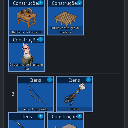
Construções
Construções
1
2
Kit de construção de
Bancada de Conserto
madeira
Construções
1
Dispositivo de Enfeite de
Pal
Itens
Itens
1
1
3
Arco Deteriorado
Flecha
Itens
Construções
2
1