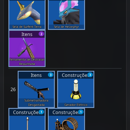
Sela de Surfent Terra
Sela de Helzephyr
Itens
2
Ferramenta de Destravar
Requintada
Itens
Construções
3
3
26
Submetralhadora
Desgastada
Gerador Elétrico
Construções
Construções
1
1