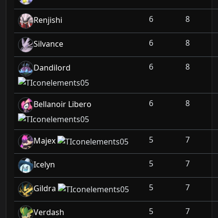
6
8
Renjishi
6
8
Silvance
6
8
Dandilord
6
8
Bellanoir Libero
5
7
Majex
5
7
Icelyn
5
7
Gildra
5
7
Verdash