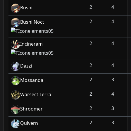
2
4
Bushi
2
4
Bushi Noct
2
4
Incineram
2
4
Dazzi
2
3
Mossanda
2
4
Warsect Terra
2
3
Shroomer
2
3
Quivern