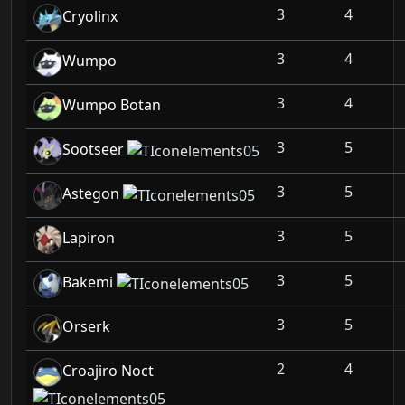
3
4
Cryolinx
3
4
Wumpo
3
4
Wumpo Botan
3
5
Sootseer
3
5
Astegon
3
5
Lapiron
3
5
Bakemi
3
5
Orserk
2
4
Croajiro Noct