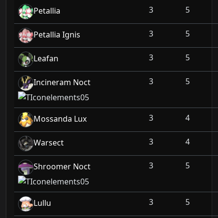
3
5
Petallia
3
5
Petallia Ignis
3
5
Leafan
3
5
Incineram Noct
3
4
Mossanda Lux
3
4
Warsect
3
5
Shroomer Noct
3
5
Lullu