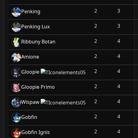
2
3
Penking
2
3
Penking Lux
2
4
Ribbuny Botan
2
4
Amione
2
4
Gloopie
2
4
Gloopie Primo
2
4
Wispaw
2
4
Gobfin
2
4
Gobfin Ignis