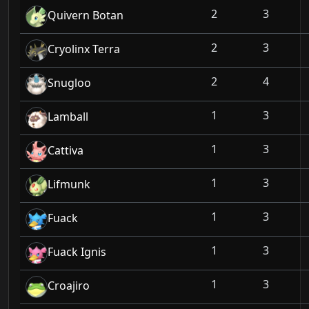
2
3
Quivern Botan
2
3
Cryolinx Terra
2
4
Snugloo
1
3
Lamball
1
3
Cattiva
1
3
Lifmunk
1
3
Fuack
1
3
Fuack Ignis
1
3
Croajiro