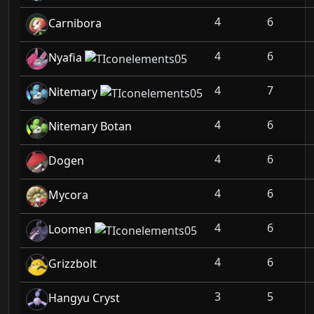
4
6
Carnibora
4
6
Nyafia
4
7
Nitemary
4
6
Nitemary Botan
4
6
Dogen
4
6
Mycora
4
6
Loomen
4
6
Grizzbolt
3
5
Hangyu Cryst