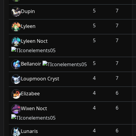
5
7
Dupin
5
7
Lyleen
5
7
Lyleen Noct
5
7
Bellanoir
4
7
Loupmoon Cryst
4
6
Elizabee
4
6
Wixen Noct
4
6
Lunaris