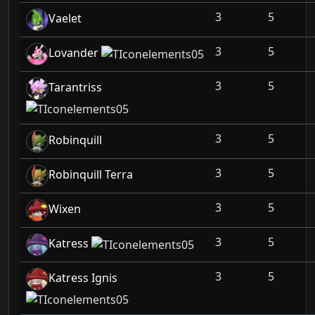
3
5
Vaelet
3
5
Lovander
3
5
Tarantriss
3
5
Robinquill
3
5
Robinquill Terra
3
5
Wixen
3
5
Katress
3
5
Katress Ignis