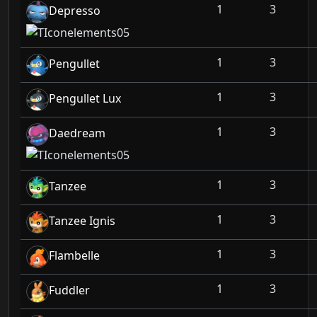
1
3
Depresso
1
3
Pengullet
1
3
Pengullet Lux
1
3
Daedream
1
3
Tanzee
1
3
Tanzee Ignis
1
3
Flambelle
1
3
Fuddler