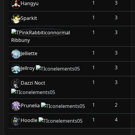
1
3
Hangyu
1
3
Sparkit
1
3
Ribbuny
1
3
Jelliette
1
3
Jellroy
1
3
Dazzi Noct
1
2
Prunelia
1
4
Hoodle