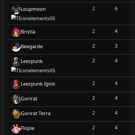
2
6
Loupmoon
2
4
Bristla
2
3
Beegarde
2
4
Leezpunk
2
4
Leezpunk Ignis
2
4
Gorirat
2
4
Gorirat Terra
2
4
Flopie