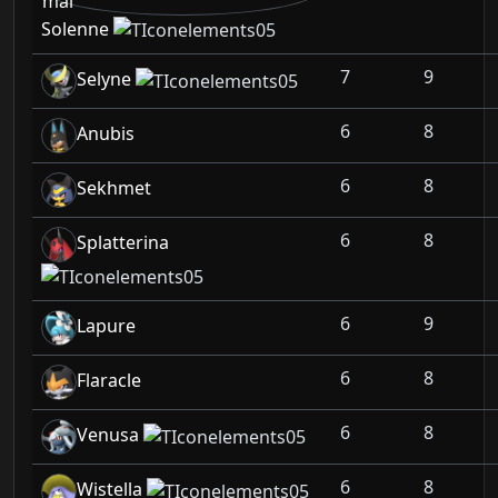
Solenne
7
9
Selyne
6
8
Anubis
6
8
Sekhmet
6
8
Splatterina
6
9
Lapure
6
8
Flaracle
6
8
Venusa
6
8
Wistella