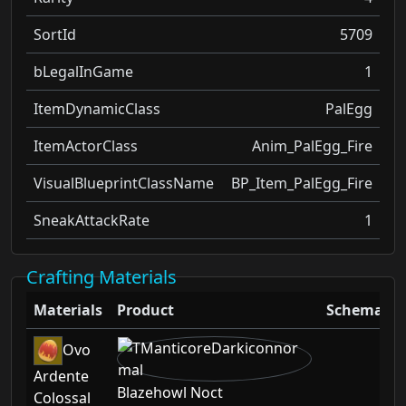
SortId
5709
bLegalInGame
1
ItemDynamicClass
PalEgg
ItemActorClass
Anim_PalEgg_Fire
VisualBlueprintClassName
BP_Item_PalEgg_Fire
SneakAttackRate
1
Crafting Materials
Materials
Product
Schematic
Ovo
Ardente
Blazehowl Noct
Colossal