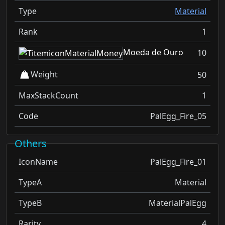
Type
Material
Rank
1
Moeda de Ouro
10
Weight
50
MaxStackCount
1
Code
PalEgg_Fire_05
Others
IconName
PalEgg_Fire_01
TypeA
Material
TypeB
MaterialPalEgg
Rarity
4