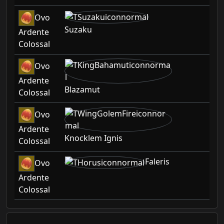
Ovo
Suzaku
Ardente
Colossal
Ovo
Ardente
Blazamut
Colossal
Ovo
Ardente
Knocklem Ignis
Colossal
Faleris
Ovo
Ardente
Colossal