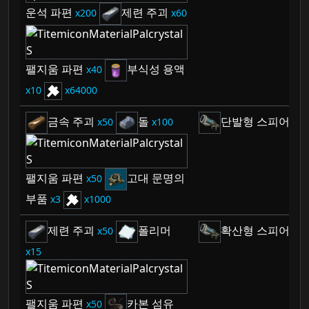
운석 파편
제련 주괴
200
60
팰지움 파편
부식성 용액
40
10
64000
금속 주괴
돌
단발형 스피어 발
50
100
팰지움 파편
고대 문명의
50
부품
3
1000
제련 주괴
폴리머
확산형 스피어 발
50
15
팰지움 파편
카본 섬유
50