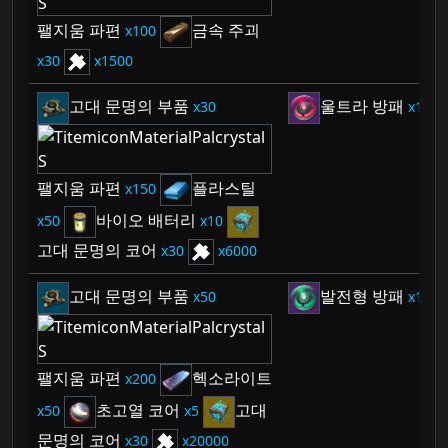
팰지움 파편
금속 주괴
100
30
1500
고대 문명의 부품
울트라 방패
30
1
팰지움 파편
플라스틸
150
바이오 배터리
50
10
고대 문명의 코어
30
6000
고대 문명의 부품
발전형 방패
50
1
팰지움 파편
헥소라이트
200
초고열 코어
고대
50
5
문명의 코어
30
20000