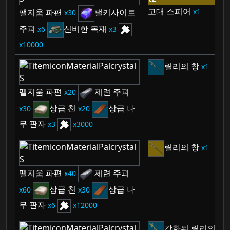
고대 스피어
1
팰지움 파편
팰키사이트
30
주괴
신비한 목재
6
3
10000
릴리의 창
1
팰지움 파편
제련 주괴
20
상급 천
상급 나
30
20
무 판자
3
3000
릴리의 창
1
팰지움 파편
제련 주괴
40
상급 천
상급 나
60
30
무 판자
6
12000
강화된 릴리의 창