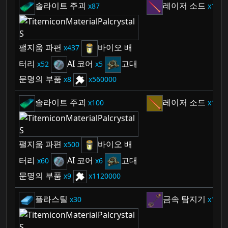
솔라이트 주괴
레이저 소드
87
1
팰지움 파편
바이오 배
437
터리
AI 코어
고대
52
5
문명의 부품
8
560000
솔라이트 주괴
레이저 소드
100
1
팰지움 파편
바이오 배
500
터리
AI 코어
고대
60
6
문명의 부품
9
1120000
플라스틸
금속 탐지기
30
1