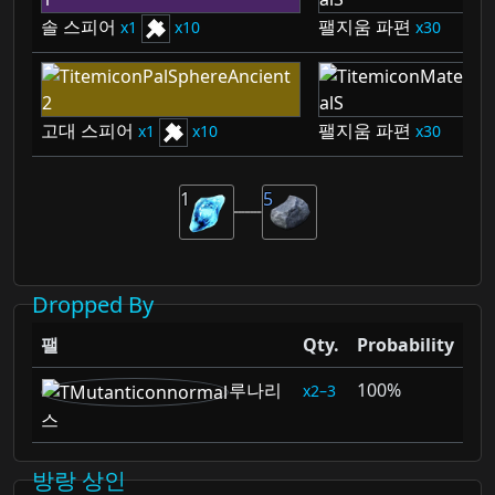
솔 스피어
팰지움 파편
1
10
30
고대 스피어
팰지움 파편
1
10
30
1
5
Dropped By
팰
Qty.
Probability
루나리
100%
2–3
스
방랑 상인