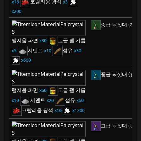
코랄리움 광석
16
3
200
중급 낚싯대 (까부
팰지움 파편
고급 팰 기름
30
시멘트
섬유
5
10
30
600
중급 낚싯대 (칼구
팰지움 파편
고급 팰 기름
60
시멘트
섬유
10
20
60
코랄리움 광석
10
1200
고급 낚싯대 (펭키