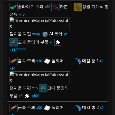
솔라이트 주괴
카본
정밀 기계식 활
80
1
섬유
40
팰지움 파편
AI 코어
400
6
고대 문명의 부품
9
1120000
금속 주괴
폴리머
데칼 총 1
30
1
10
팰지움 파편
고대 문명의
15
부품
3
400
금속 주괴
폴리머
데칼 총 2
30
1