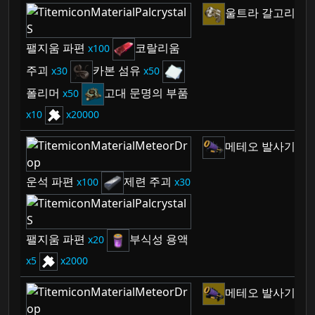
울트라 갈고리 총
팰지움 파편
코랄리움
100
주괴
카본 섬유
30
50
폴리머
고대 문명의 부품
50
10
20000
메테오 발사기
1
운석 파편
제련 주괴
100
30
팰지움 파편
부식성 용액
20
5
2000
메테오 발사기
1