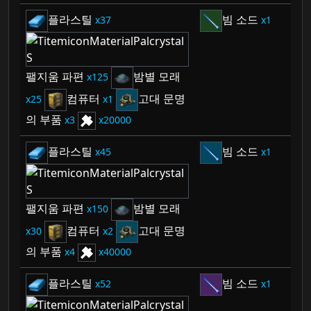
플라스틸
빔 소드
37
1
팰지움 파편
밤별 모래
125
컴퓨터
고대 문명
25
1
의 부품
3
20000
플라스틸
빔 소드
45
1
팰지움 파편
밤별 모래
150
컴퓨터
고대 문명
30
2
의 부품
4
40000
플라스틸
빔 소드
52
1