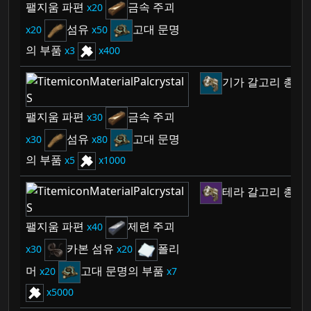
팰지움 파편
금속 주괴
20
섬유
고대 문명
20
50
의 부품
3
400
기가 갈고리 총
1
팰지움 파편
금속 주괴
30
섬유
고대 문명
30
80
의 부품
5
1000
테라 갈고리 총
1
팰지움 파편
제련 주괴
40
카본 섬유
폴리
30
20
머
고대 문명의 부품
20
7
5000