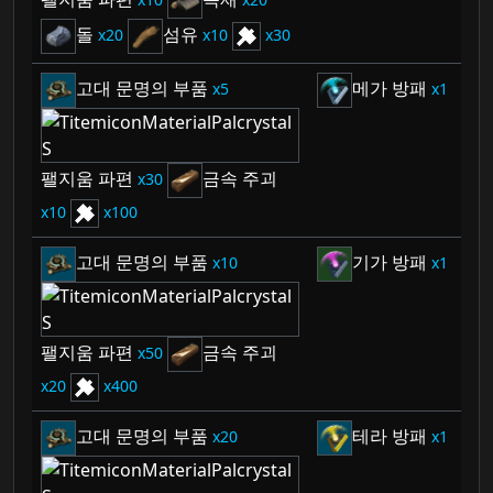
돌
섬유
20
10
30
고대 문명의 부품
메가 방패
5
1
팰지움 파편
금속 주괴
30
10
100
고대 문명의 부품
기가 방패
10
1
팰지움 파편
금속 주괴
50
20
400
고대 문명의 부품
테라 방패
20
1