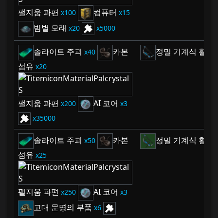
팰지움 파편
컴퓨터
100
15
밤별 모래
20
5000
솔라이트 주괴
카본
정밀 기계식 활
40
1
섬유
20
팰지움 파편
AI 코어
200
3
35000
솔라이트 주괴
카본
정밀 기계식 활
50
1
섬유
25
팰지움 파편
AI 코어
250
3
고대 문명의 부품
6