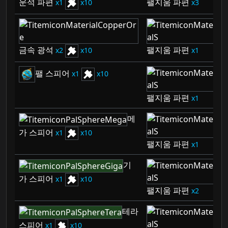
운석 파편
팰지움 파편
1
10
3
금속 광석
팰지움 파편
2
10
1
팰 스피어
1
10
팰지움 파편
1
메
가 스피어
1
10
팰지움 파편
1
기
가 스피어
1
10
팰지움 파편
2
테라
스피어
1
10