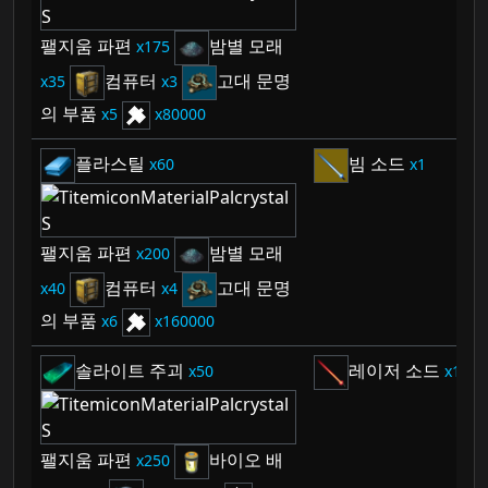
팰지움 파편
밤별 모래
175
컴퓨터
고대 문명
35
3
의 부품
5
80000
플라스틸
빔 소드
60
1
팰지움 파편
밤별 모래
200
컴퓨터
고대 문명
40
4
의 부품
6
160000
솔라이트 주괴
레이저 소드
50
1
팰지움 파편
바이오 배
250