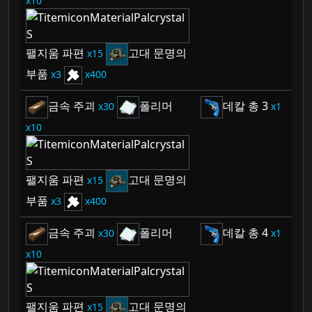
10
팰지움 파편
고대 문명의
15
부품
3
400
금속 주괴
폴리머
데칼 총 3
30
1
10
팰지움 파편
고대 문명의
15
부품
3
400
금속 주괴
폴리머
데칼 총 4
30
1
10
팰지움 파편
고대 문명의
15