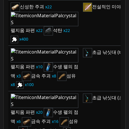
신성한 주괴
전설적인 미야우
22
팰지움 파편
석탄
22
22
400
초급 낚싯대 (베비
팰지움 파편
수생 팰의 점
10
액
금속 주괴
섬유
3
8
8
100
초급 낚싯대 (초롱
팰지움 파편
수생 팰의 점
20
액
금속 주괴
섬유
6
16