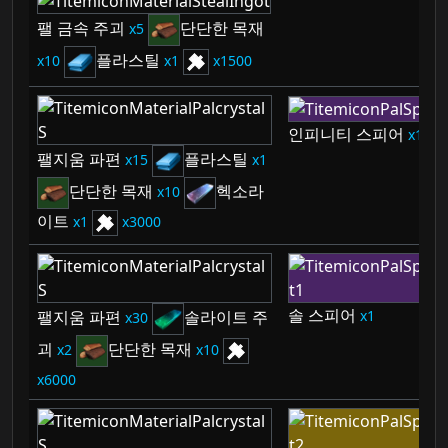
팰 금속 주괴
단단한 목재
5
플라스틸
10
1
1500
인피니티 스피어
1
팰지움 파편
플라스틸
15
1
단단한 목재
헥소라
10
이트
1
3000
솔 스피어
1
팰지움 파편
솔라이트 주
30
괴
단단한 목재
2
10
6000