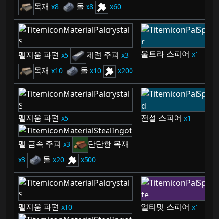
목재
돌
8
8
60
울트라 스피어
1
팰지움 파편
제련 주괴
5
3
목재
돌
10
10
200
팰지움 파편
전설 스피어
5
1
팰 금속 주괴
단단한 목재
3
돌
3
20
500
팰지움 파편
얼티밋 스피어
10
1