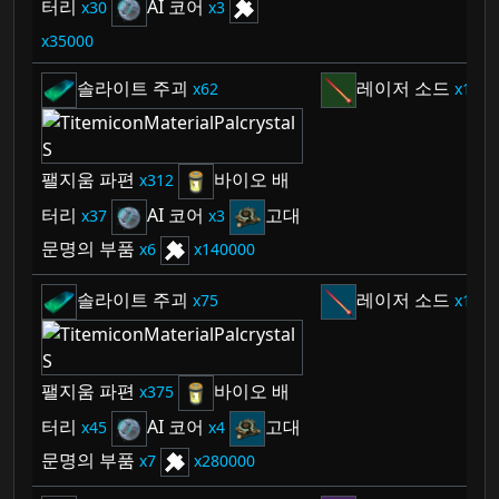
터리
AI 코어
30
3
35000
솔라이트 주괴
레이저 소드
62
1
팰지움 파편
바이오 배
312
터리
AI 코어
고대
37
3
문명의 부품
6
140000
솔라이트 주괴
레이저 소드
75
1
팰지움 파편
바이오 배
375
터리
AI 코어
고대
45
4
문명의 부품
7
280000