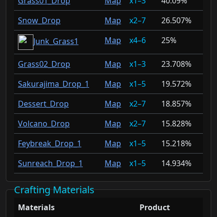
Grass01_Drop
Map
1–3
40.09%
Snow_Drop
Map
2–7
26.507%
Map
4–6
25%
Junk_Grass1
Grass02_Drop
Map
1–3
23.708%
Sakurajima_Drop_1
Map
1–5
19.572%
Dessert_Drop
Map
2–7
18.857%
Volcano_Drop
Map
2–7
15.828%
Feybreak_Drop_1
Map
1–5
15.218%
Sunreach_Drop_1
Map
1–5
14.934%
Crafting Materials
Materials
Product