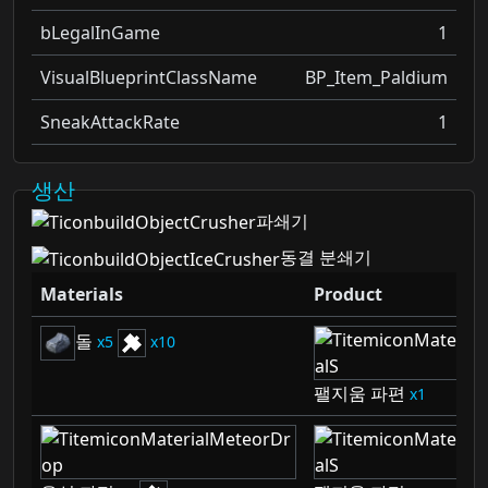
bLegalInGame
1
VisualBlueprintClassName
BP_Item_Paldium
SneakAttackRate
1
생산
파쇄기
동결 분쇄기
Materials
Product
돌
5
10
팰지움 파편
1