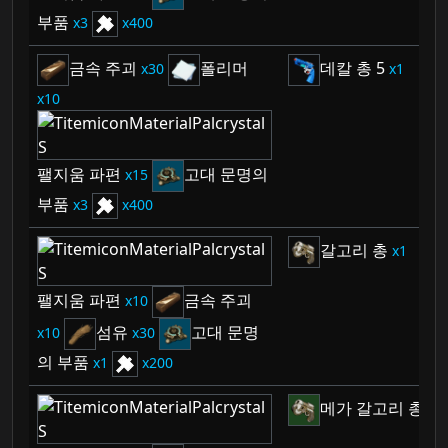
부품
3
400
금속 주괴
폴리머
데칼 총 5
30
1
10
팰지움 파편
고대 문명의
15
부품
3
400
갈고리 총
1
팰지움 파편
금속 주괴
10
섬유
고대 문명
10
30
의 부품
1
200
메가 갈고리 총
1