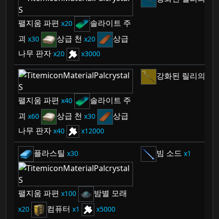
팰지움 파편
솔라이트 주
20
괴
상급 천
상급
30
20
나무 판자
20
3000
강화된 릴리의 창
팰지움 파편
솔라이트 주
40
괴
상급 천
상급
60
30
나무 판자
40
12000
플라스틸
빔 소드
30
1
팰지움 파편
밤별 모래
100
컴퓨터
20
1
5000