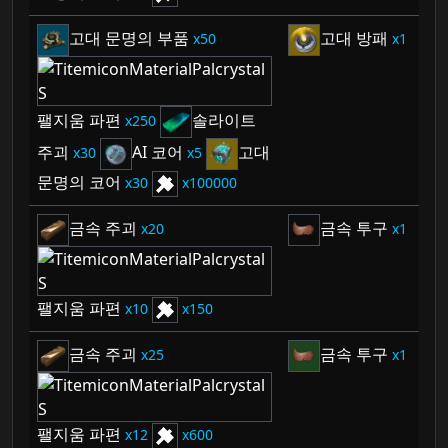
고대 문명의 부품
고대 방패
50
1
팰지움 파편
솔라이트
250
주괴
AI 코어
고대
30
5
문명의 코어
30
100000
금속 주괴
금속 투구
20
1
팰지움 파편
10
150
금속 주괴
금속 투구
25
1
팰지움 파편
12
600