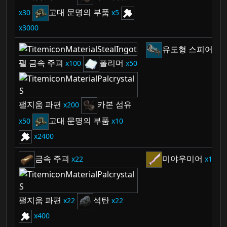
고대 문명의 부품
30
5
3000
유도형 스피어 발
팰 금속 주괴
폴리머
100
50
팰지움 파편
카본 섬유
200
고대 문명의 부품
50
10
2400
금속 주괴
미야우미어
22
1
팰지움 파편
석탄
22
22
400