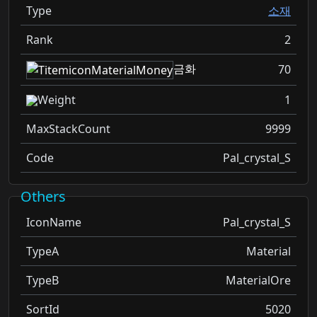
Type
소재
Rank
2
금화
70
Weight
1
MaxStackCount
9999
Code
Pal_crystal_S
Others
IconName
Pal_crystal_S
TypeA
Material
TypeB
MaterialOre
SortId
5020