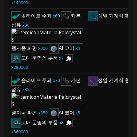
140000
솔라이트 주괴
카본
정밀 기계식 활
60
1
섬유
30
팰지움 파편
AI 코어
300
4
고대 문명의 부품
7
280000
솔라이트 주괴
카본
정밀 기계식 활
70
1
섬유
35
팰지움 파편
AI 코어
350
5
고대 문명의 부품
8
560000