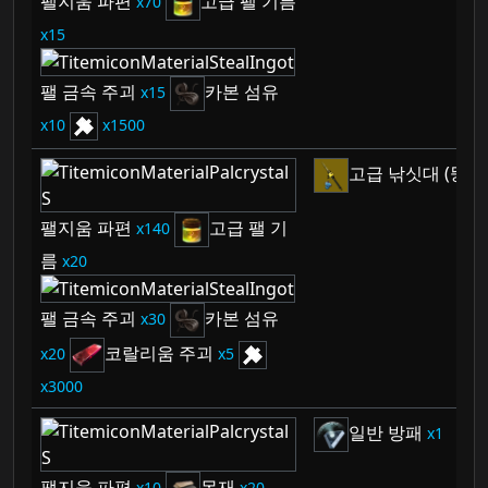
팰지움 파편
고급 팰 기름
70
15
팰 금속 주괴
카본 섬유
15
10
1500
고급 낚싯대 (뚱코
팰지움 파편
고급 팰 기
140
름
20
팰 금속 주괴
카본 섬유
30
코랄리움 주괴
20
5
3000
일반 방패
1
팰지움 파편
목재
10
20