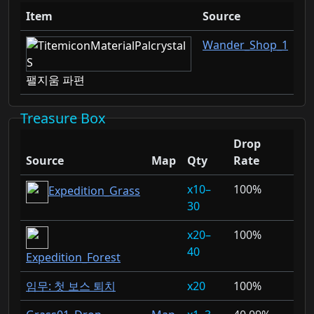
Item
Source
Wander_Shop_1
팰지움 파편
Treasure Box
Drop
Source
Map
Qty
Rate
10–
100%
Expedition_Grass
30
20–
100%
40
Expedition_Forest
임무: 첫 보스 퇴치
20
100%