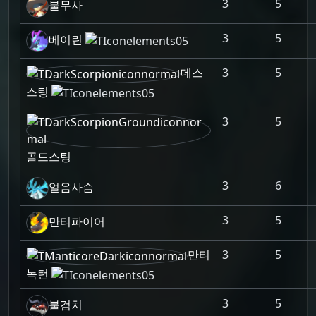
3
5
불무사
3
5
베이린
데스
3
5
스팅
3
5
골드스팅
3
6
얼음사슴
3
5
만티파이어
만티
3
5
녹턴
3
5
불검치