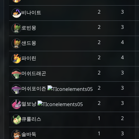
2
3
비나이트
2
3
로빈몽
2
4
샌드몽
2
4
파이린
2
3
머쉬드래곤
2
3
머쉬포이즌
2
3
멀보냥
1
2
큐룰리스
1
3
솔바둑