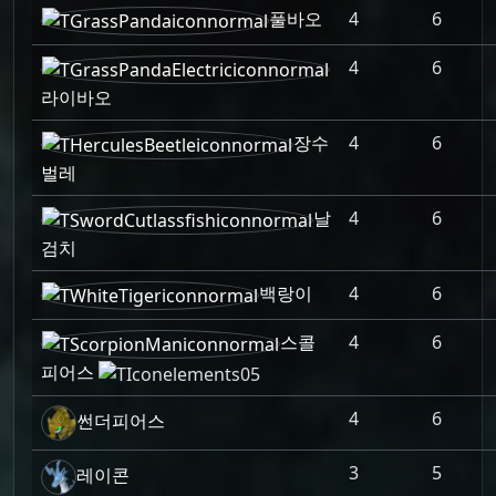
풀바오
4
6
4
6
라이바오
장수
4
6
벌레
날
4
6
검치
백랑이
4
6
스콜
4
6
피어스
4
6
썬더피어스
3
5
레이콘