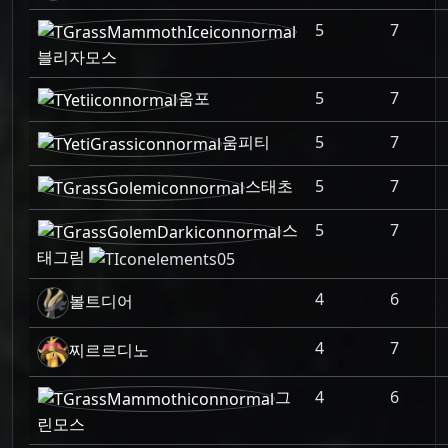
5
7
블리자모스
움포
5
7
움피티
5
7
스태초
5
7
스
5
7
태그림
4
6
볼트디어
4
7
찌르르디노
그
4
6
린모스