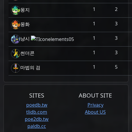
1
2
몽지
1
3
몽화
1
3
냥시
1
3
썬더콘
1
5
마법의 검
SITES
ABOUT SITE
poedb.tw
Privacy
tlidb.com
About US
poe2db.tw
paldb.cc