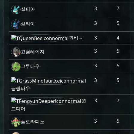
3
7
실피아
3
5
실티아
퀸비나
3
4
3
5
고릴레이지
3
5
그루타우
3
5
블랑타우
윈
3
7
드디어
3
5
플로라디노