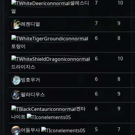
셀레스디
7
10
얼
7
9
레젠디얼
6
8
토랑이
6
10
드라이지스
6
8
빙호우거
6
9
팔라디우스
켄타
6
9
나이트
5
7
어둠무사