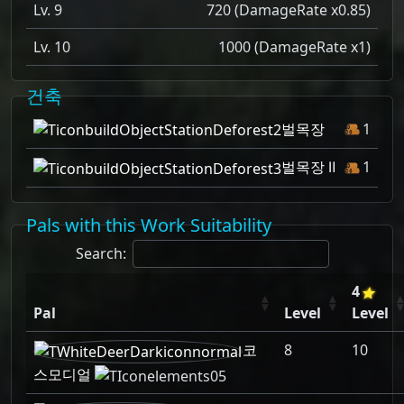
Lv. 9
720 (DamageRate x0.85)
Lv. 10
1000 (DamageRate x1)
건축
벌목장
1
벌목장 Ⅱ
1
Pals with this Work Suitability
Search:
4
Pal
Level
Level
코
8
10
스모디얼