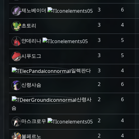
3
6
제노베이더
3
4
초토리
3
5
얀데리나
3
5
시푸도그
일렉판다
3
4
2
6
신령사슴
산령사
2
6
슴
2
4
마스크로우
2
4
불페르노