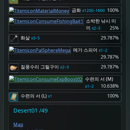
금화
100%
1200–1600
소박한 낚시 미
끼
25%
2–3
화살
29.787%
3–5
메가 스피어
1–2
29.787%
질풍수리 그릴구이
29.787%
2–3
수련의 서 (M)
10.638%
1–2
수련의 서 (L)
100%
1
Desert01 /49
Map