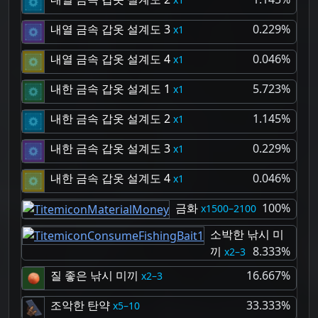
내열 금속 갑옷 설계도 3
0.229%
1
내열 금속 갑옷 설계도 4
0.046%
1
내한 금속 갑옷 설계도 1
5.723%
1
내한 금속 갑옷 설계도 2
1.145%
1
내한 금속 갑옷 설계도 3
0.229%
1
내한 금속 갑옷 설계도 4
0.046%
1
금화
100%
1500–2100
소박한 낚시 미
끼
8.333%
2–3
질 좋은 낚시 미끼
16.667%
2–3
조악한 탄약
33.333%
5–10