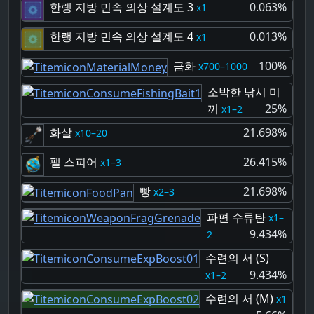
한랭 지방 민속 의상 설계도 3
0.063%
1
한랭 지방 민속 의상 설계도 4
0.013%
1
금화
100%
700–1000
소박한 낚시 미
끼
25%
1–2
화살
21.698%
10–20
팰 스피어
26.415%
1–3
빵
21.698%
2–3
파편 수류탄
1–
9.434%
2
수련의 서 (S)
9.434%
1–2
수련의 서 (M)
1