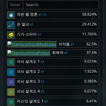
Reset
작은 팰 영혼
58.824%
1–3
은 열쇠
29.412%
1
기가 스피어
11.765%
1
의약품
62.5%
1
회복약
37.5%
1
쇠뇌 설계도 1
9.615%
1
쇠뇌 설계도 2
1.923%
1
쇠뇌 설계도 3
0.385%
1
쇠뇌 설계도 4
0.077%
1
머스킷 설계도 1
6.41%
1