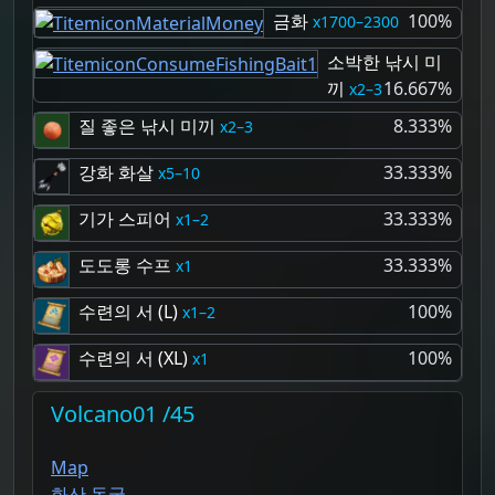
금화
100%
1700–2300
소박한 낚시 미
끼
16.667%
2–3
질 좋은 낚시 미끼
8.333%
2–3
강화 화살
33.333%
5–10
기가 스피어
33.333%
1–2
도도롱 수프
33.333%
1
수련의 서 (L)
100%
1–2
수련의 서 (XL)
100%
1
Volcano01 /45
Map
화산 동굴