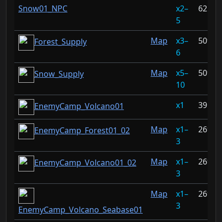
Snow01_NPC
2–
62.5%
5
Map
3–
50%
Forest_Supply
6
Map
5–
50%
Snow_Supply
10
1
39.68
EnemyCamp_Volcano01
Map
1–
26%
EnemyCamp_Forest01_02
3
Map
1–
26%
EnemyCamp_Volcano01_02
3
Map
1–
26%
3
EnemyCamp_Volcano_Seabase01