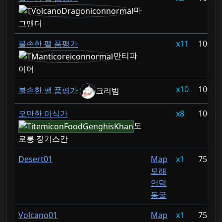
마
그맨더
불손한 팰 품평가
11
100%
만티파
이어
10
100%
불손한 팰 품평가
크리범
오만한 미식가
8
100%
도
로롱 징기스칸
Desert01
Map
1
75.75
모래
언덕
동굴
Volcano01
Map
1
75.75