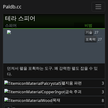
Paldb.cc
테라 스피어
스피어
비범
기술
27
포획력
27
던져서 팰을 포획하는 도구. 꽤 강력한 팰도 잡을 수 있
다.
팰지움 파편
3
금속 주괴
3
목재
8