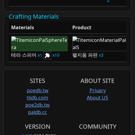
2
Crafting Materials
Materials
Product
테라 스피어
팰지움 파편
1
10
3
SITES
ABOUT SITE
poedb.tw
Privacy
tlidb.com
About US
poe2db.tw
paldb.cc
VERSION
COMMUNITY