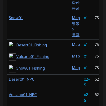
화산
동굴
Snow01
Map
1
75.75
영봉
의
동굴
Map
1
75.59
Desert01_Fishing
Map
1
75.56
Volcano01_Fishing
Map
1
75.53
Snow01_Fishing
Desert01_NPC
2–
62.5%
5
Volcano01_NPC
2–
62.5%
5