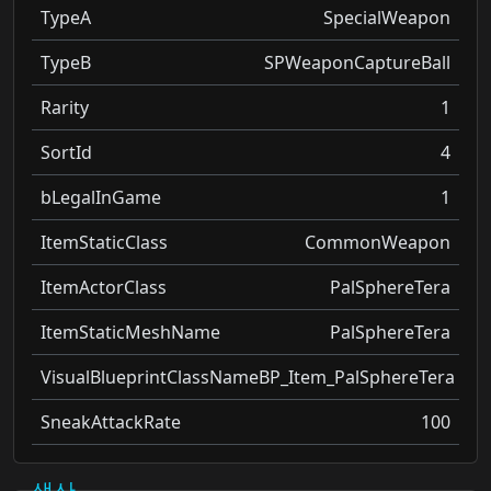
TypeA
SpecialWeapon
TypeB
SPWeaponCaptureBall
Rarity
1
SortId
4
bLegalInGame
1
ItemStaticClass
CommonWeapon
ItemActorClass
PalSphereTera
ItemStaticMeshName
PalSphereTera
VisualBlueprintClassName
BP_Item_PalSphereTera
SneakAttackRate
100
생산