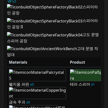
스피어라
인 공장
스피어라
인 공장 II
고도 문명
스피어 공장
고대 문명 작
업대
Materials
Product
팰지움 파편
테라 스피어
3
1
금속 주괴
3
목재