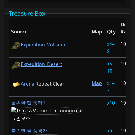
Treasure Box
Drop
Source
Map
Qty
Rate
4–
100%
Expedition_Volcano
8
5–
100%
Expedition_Desert
10
Map
1–
100%
Arena
Repeat Clear
2
불손한 팰 품평가
10
100%
그린모스
불손한 팰 품평가
6
100%