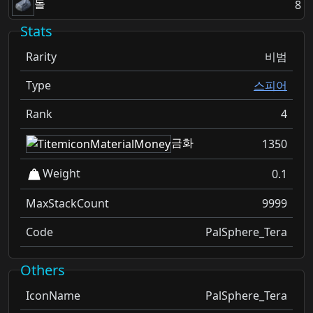
돌
8
Stats
Rarity
비범
Type
스피어
Rank
4
금화
1350
Weight
0.1
MaxStackCount
9999
Code
PalSphere_Tera
Others
IconName
PalSphere_Tera