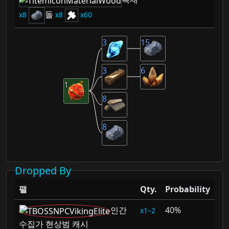
돌
8
8
60
3
15
3
6
1
8
8
Dropped By
팰
Qty.
Probability
인간
40%
1–2
수집가 현상범 캐시