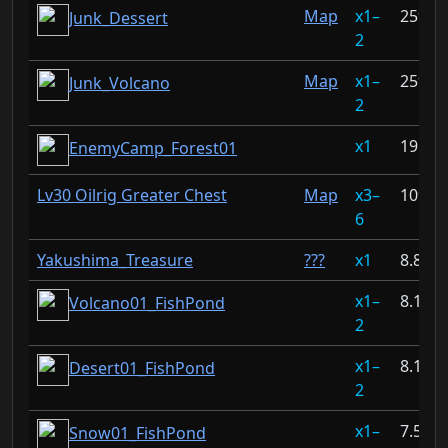
Map
1–
25%
Junk_Dessert
2
Map
1–
25%
Junk_Volcano
2
1
19.41
EnemyCamp_Forest01
Lv30 Oilrig Greater Chest
Map
3–
10%
6
Yakushima_Treasure
???
1
8.835
1–
8.157
Volcano01_FishPond
2
1–
8.13%
Desert01_FishPond
2
1–
7.519
Snow01_FishPond