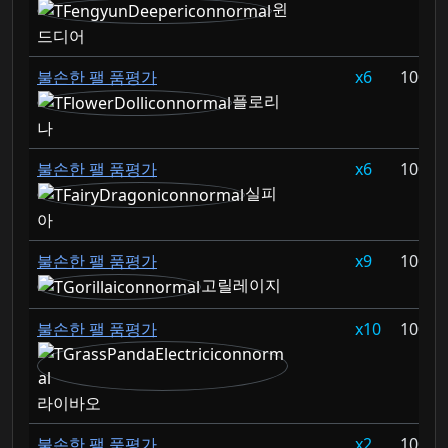
윈
드디어
불손한 팰 품평가
6
100%
플로리
나
불손한 팰 품평가
6
100%
실피
아
불손한 팰 품평가
9
100%
고릴레이지
불손한 팰 품평가
10
100%
라이바오
불손한 팰 품평가
2
100%