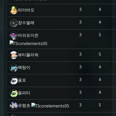
3
4
라이바오
3
4
장수벌레
3
5
머쉬포이즌
3
5
뷰티플라워
3
4
백랑이
3
4
움포
3
4
움피티
3
5
유령초