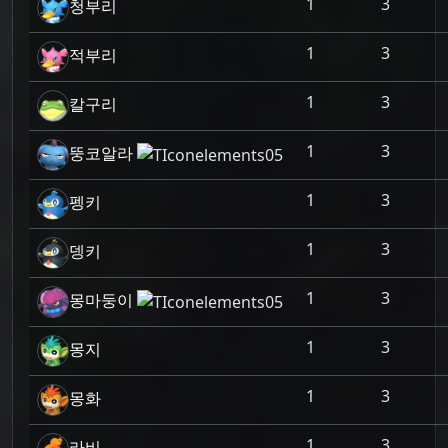
1
3
청부리
1
3
적부리
1
3
칼구리
1
3
뚱코알라
1
3
펭키
1
3
뎅키
1
3
몽마둥이
1
3
몽지
1
3
몽화
1
3
라비