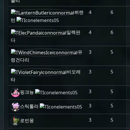
슐리
뷔랜
4
6
턴
일렉판
4
6
다
유
3
5
령건다리
비오레
3
5
타
3
5
핑크뇽
3
5
스틱툴라
3
5
로빈몽