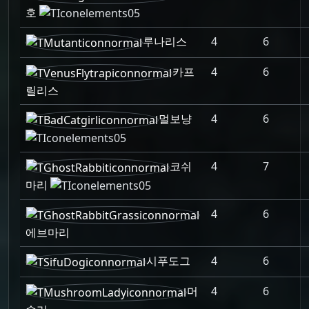
호
루나리스
4
6
카프
4
6
릴리스
멀보냥
4
6
코쉬
4
7
마리
4
6
에브마리
시푸도그
4
6
머
4
6