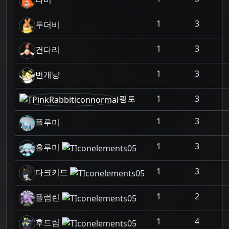
1
3
두더비
1
3
건다리
1
3
번개냥
핑토
1
3
1
3
플루미
1
3
흘루미
1
3
다크키드
1
2
플럼린
1
4
후드림