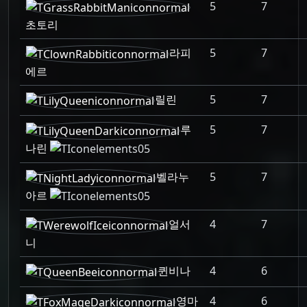
5
7
초토리
라피
5
7
에르
릴린
5
7
루
5
7
나린
벨라누
5
7
아르
얼서
4
7
니
퀸비나
4
6
영마
4
6