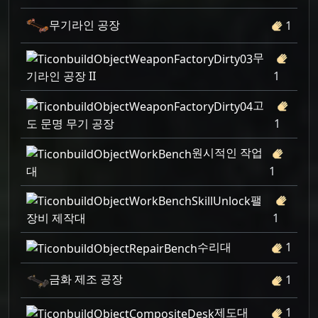
무기라인 공장
1
무
기라인 공장 II
1
고
도 문명 무기 공장
1
원시적인 작업
대
1
팰
장비 제작대
1
수리대
1
금화 제조 공장
1
제도대
1