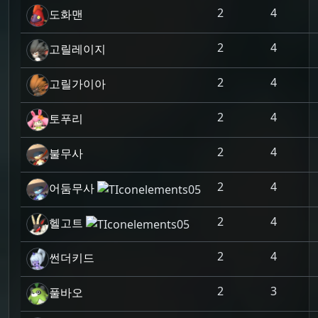
2
4
도화맨
2
4
고릴레이지
2
4
고릴가이아
2
4
토푸리
2
4
불무사
2
4
어둠무사
2
4
헬고트
2
4
썬더키드
2
3
풀바오