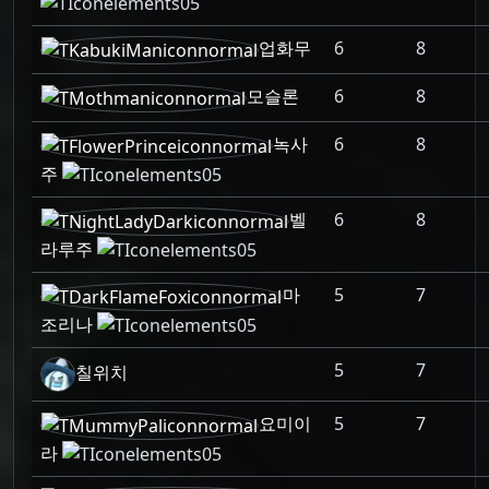
업화무
6
8
모슬론
6
8
녹사
6
8
주
벨
6
8
라루주
마
5
7
조리나
5
7
칠위치
요미이
5
7
라