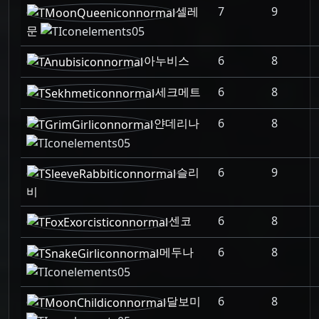
셀레
7
9
문
아누비스
6
8
세크메트
6
8
얀데리나
6
8
슬리
6
9
비
센코
6
8
메두나
6
8
달보미
6
8