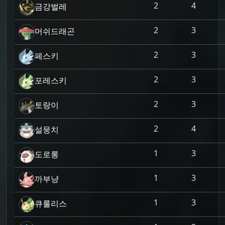
2
4
금강벌레
2
3
머쉬드래곤
2
3
페스키
2
3
포레스키
2
3
토랑이
2
4
설뭉치
1
3
도로롱
1
3
까부냥
1
3
큐룰리스