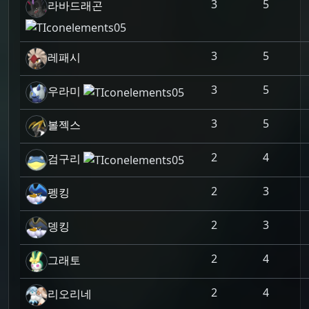
3
5
라바드래곤
3
5
레패시
3
5
우라미
3
5
볼젝스
2
4
검구리
2
3
펭킹
2
3
뎅킹
2
4
그래토
2
4
리오리네