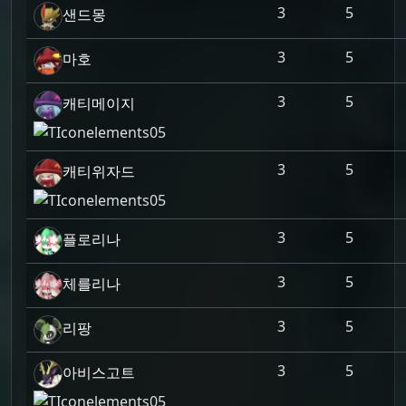
3
5
샌드몽
3
5
마호
3
5
캐티메이지
3
5
캐티위자드
3
5
플로리나
3
5
체를리나
3
5
리팡
3
5
아비스고트