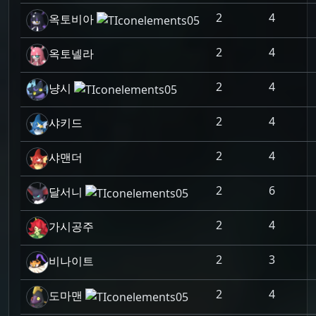
2
4
옥토비아
2
4
옥토넬라
2
4
냥시
2
4
샤키드
2
4
샤맨더
2
6
달서니
2
4
가시공주
2
3
비나이트
2
4
도마맨