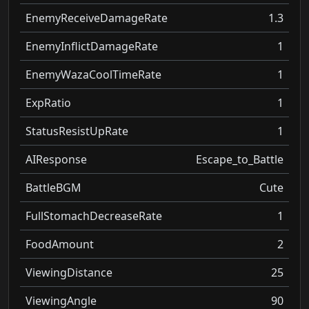
EnemyReceiveDamageRate
1.3
EnemyInflictDamageRate
1
EnemyWazaCoolTimeRate
1
ExpRatio
1
StatusResistUpRate
1
AIResponse
Escape_to_Battle
BattleBGM
Cute
FullStomachDecreaseRate
1
FoodAmount
2
ViewingDistance
25
ViewingAngle
90