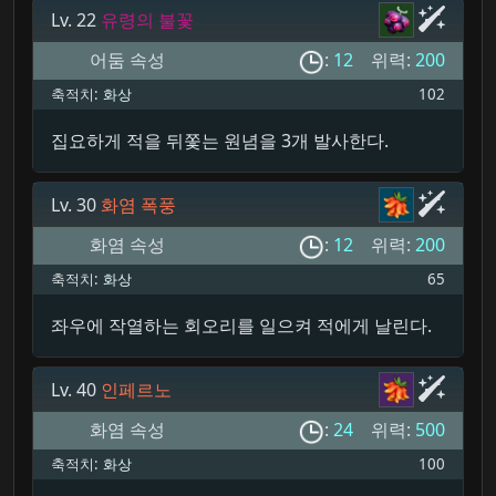
Lv. 22
유령의 불꽃
어둠 속성
:
12
위력:
200
축적치:
화상
102
집요하게 적을 뒤쫓는 원념을 3개 발사한다.
Lv. 30
화염 폭풍
화염 속성
:
12
위력:
200
축적치:
화상
65
좌우에 작열하는 회오리를 일으켜 적에게 날린다.
Lv. 40
인페르노
화염 속성
:
24
위력:
500
축적치:
화상
100