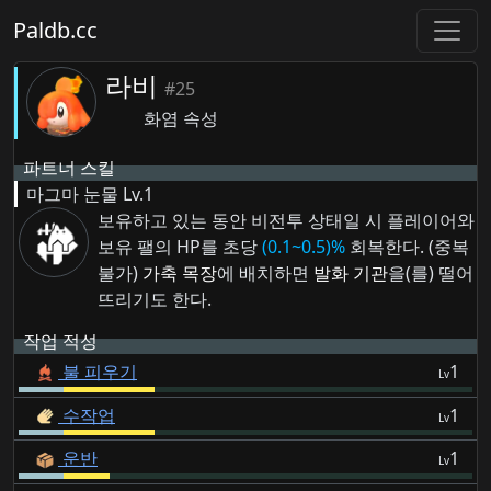
Paldb.cc
라비
#25
화염 속성
파트너 스킬
마그마 눈물
Lv.1
보유하고 있는 동안 비전투 상태일 시 플레이어와
보유 팰의 HP를 초당
(0.1~0.5)%
회복한다. (중복
불가)
가축 목장
에 배치하면
발화 기관
을(를) 떨어
뜨리기도 한다.
작업 적성
불 피우기
1
Lv
수작업
1
Lv
운반
1
Lv