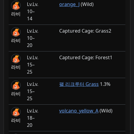
Lv.
orange_J
(Wild)
10–
라비
14
Lv.
Captured Cage: Grass2
10–
라비
20
Lv.
Captured Cage: Forest1
15–
라비
25
Lv.
팰 리크루터 Grass
1.3%
15–
라비
25
Lv.
volcano_yellow_A
(Wild)
18–
라비
20