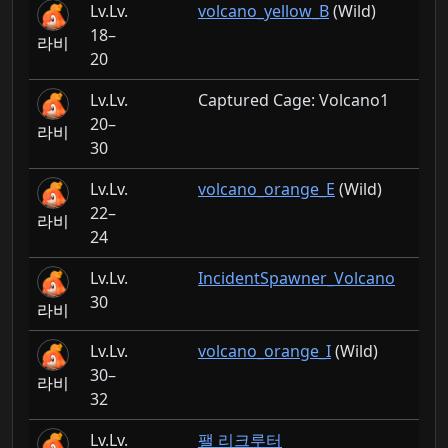
Lv.
volcano_yellow_B
(Wild)
18–
라비
20
Lv.
Captured Cage: Volcano1
20–
라비
30
Lv.
volcano_orange_E
(Wild)
22–
라비
24
Lv.
IncidentSpawner_Volcano
30
라비
Lv.
volcano_orange_I
(Wild)
30–
라비
32
Lv.
팰 리크루터