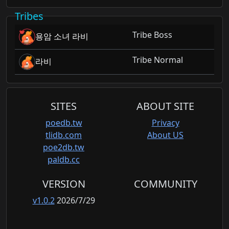
Tribes
Tribe Boss
용암 소녀 라비
Tribe Normal
라비
SITES
ABOUT SITE
poedb.tw
Privacy
tlidb.com
About US
poe2db.tw
paldb.cc
VERSION
COMMUNITY
v1.0.2
2026/7/29