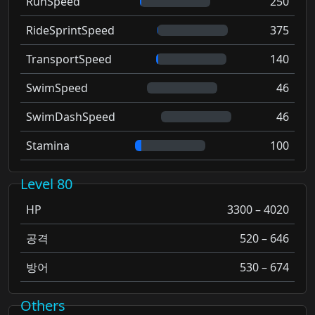
RunSpeed
250
RideSprintSpeed
375
TransportSpeed
140
SwimSpeed
46
SwimDashSpeed
46
Stamina
100
Level 80
HP
3300 – 4020
공격
520 – 646
방어
530 – 674
Others