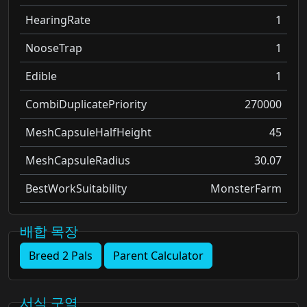
HearingRate
1
NooseTrap
1
Edible
1
CombiDuplicatePriority
270000
MeshCapsuleHalfHeight
45
MeshCapsuleRadius
30.07
BestWorkSuitability
MonsterFarm
배합 목장
Breed 2 Pals
Parent Calculator
서식 구역