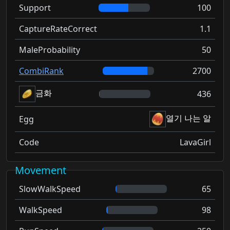
Support
100
CaptureRateCorrect
1.1
MaleProbability
50
CombiRank
2700
금화
436
열기 나는 알
Egg
Code
LavaGirl
Movement
SlowWalkSpeed
65
WalkSpeed
98