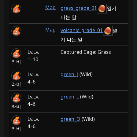
Map
grass_grade_01
열기
나는 알
Map
volcanic_grade_01
열
기 나는 알
Lv.
Captured Cage: Grass
1–10
라비
Lv.
green_J
(Wild)
4–6
라비
Lv.
green_L
(Wild)
4–6
라비
Lv.
green_O
(Wild)
4–6
라비