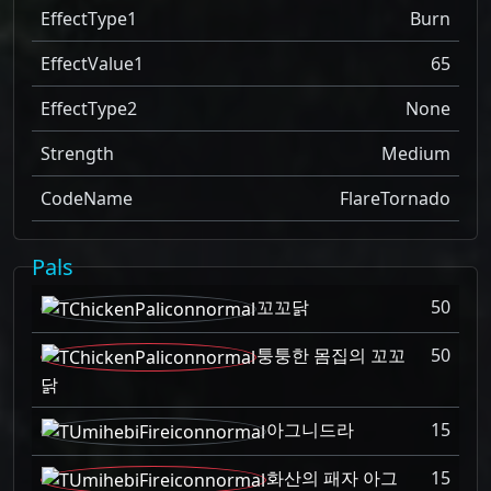
EffectType1
Burn
EffectValue1
65
EffectType2
None
Strength
Medium
CodeName
FlareTornado
Pals
꼬꼬닭
50
퉁퉁한 몸집의 꼬꼬
50
닭
아그니드라
15
화산의 패자 아그
15