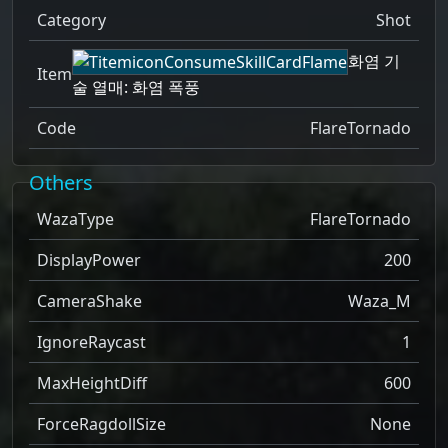
Category
Shot
화염 기
Item
술 열매: 화염 폭풍
Code
FlareTornado
Others
WazaType
FlareTornado
DisplayPower
200
CameraShake
Waza_M
IgnoreRaycast
1
MaxHeightDiff
600
ForceRagdollSize
None