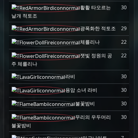
활활 타오르는
30
날개 적토조
광폭화한 적토조
29
체를리나
22
잿빛 정원의 공
22
주 체를리나
라비
30
용암 소녀 라비
30
불꽃밤비
30
무리의 우두머리
30
불꽃밤비