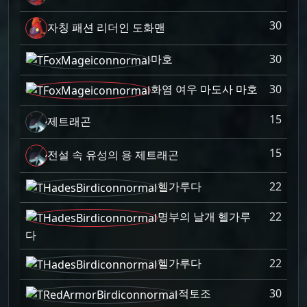
30
자칭 패션 리더인 도화맨
마호
30
화염 여우 마도사 마호
30
15
제트래곤
15
전설 속 유성의 용 제트래곤
헬가루다
22
명부의 날개 헬가루
22
다
헬가루다
22
적토조
30