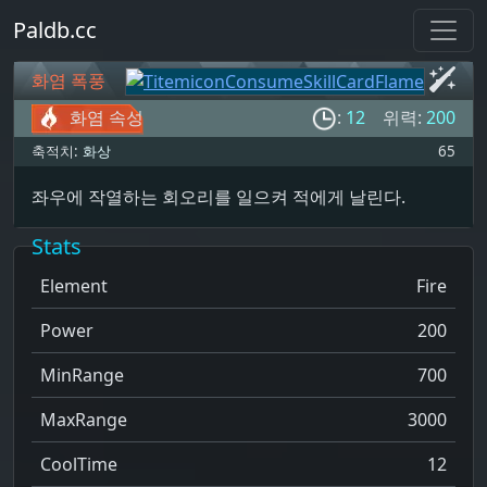
Paldb.cc
화염 폭풍
화염 속성
:
12
위력:
200
축적치:
화상
65
좌우에 작열하는 회오리를 일으켜 적에게 날린다.
Stats
Element
Fire
Power
200
MinRange
700
MaxRange
3000
CoolTime
12