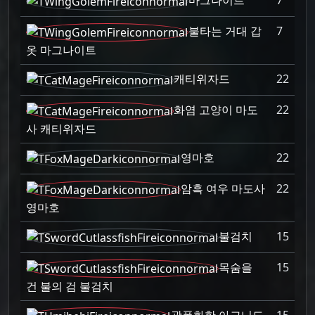
마그나이트
7
불타는 거대 갑
7
옷 마그나이트
캐티위자드
22
화염 고양이 마도
22
사 캐티위자드
영마호
22
암흑 여우 마도사
22
영마호
불검치
15
목숨을
15
건 불의 검 불검치