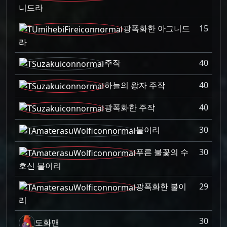
니드라
광폭화한 아그니드
15
라
주작
40
하늘의 왕자 주작
40
광폭화한 주작
40
불이리
30
푸른 불꽃의 수
30
호신 불이리
광폭화한 불이
29
리
30
도화맨