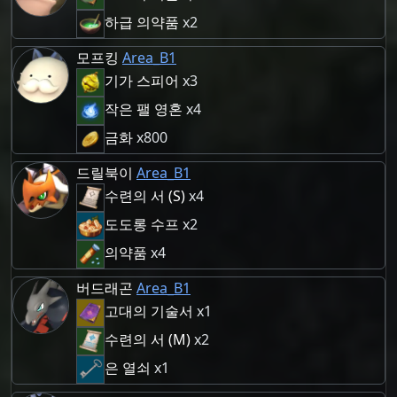
하급 의약품
x2
모프킹
Area_B1
기가 스피어
x3
작은 팰 영혼
x4
금화
x800
드릴북이
Area_B1
수련의 서 (S)
x4
도도롱 수프
x2
의약품
x4
버드래곤
Area_B1
고대의 기술서
x1
수련의 서 (M)
x2
은 열쇠
x1