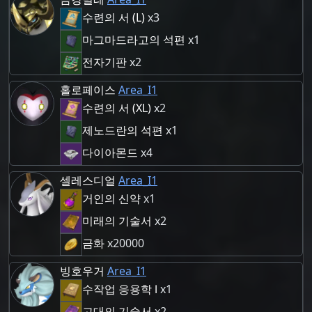
수련의 서 (L)
x3
마그마드라고의 석편
x1
전자기판
x2
홀로페이스
Area_I1
수련의 서 (XL)
x2
제노드란의 석편
x1
다이아몬드
x4
셀레스디얼
Area_I1
거인의 신약
x1
미래의 기술서
x2
금화
x20000
빙호우거
Area_I1
수작업 응용학 Ⅰ
x1
고대의 기술서
x2