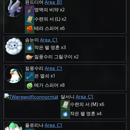
윈드디어
Area_B1
명맥의 비약
x2
수련의 서 (L)
x2
테라 스피어
x6
솜눈이
Area_C1
작은 팰 영혼
x3
질풍수리 그릴구이
x2
질풍수리
Area_C1
은 열쇠
x1
메가 스피어
x8
달서니
Area_C1
수련의 서 (M)
x6
작은 팰 영혼
x4
플로리나
Area_C1