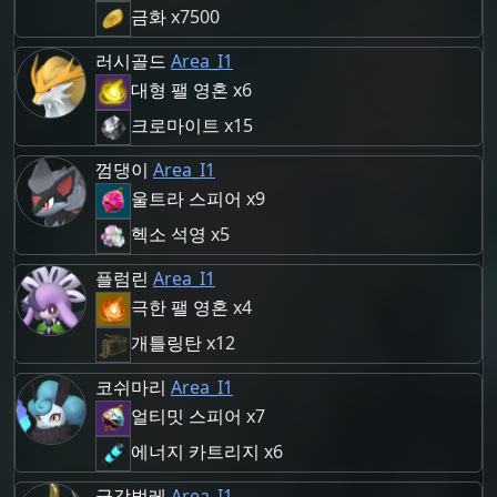
금화
x7500
러시골드
Area_I1
대형 팰 영혼
x6
크로마이트
x15
껌댕이
Area_I1
울트라 스피어
x9
헥소 석영
x5
플럼린
Area_I1
극한 팰 영혼
x4
개틀링탄
x12
코쉬마리
Area_I1
얼티밋 스피어
x7
에너지 카트리지
x6
금강벌레
Area_I1