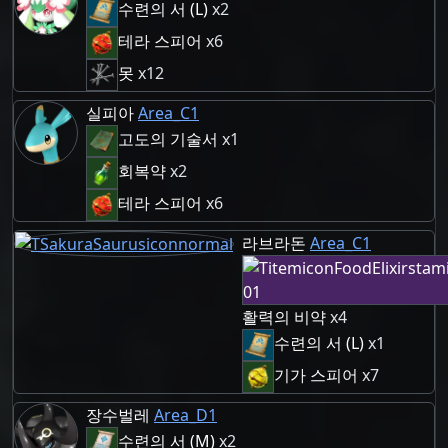
수련의 서 (L)
x2
테라 스피어
x6
못
x12
실피아
Area_C1
고도의 기술서
x1
회복약
x2
테라 스피어
x6
라브라돈
Area_C1
활력의 비약
x4
수련의 서 (L)
x1
기가 스피어
x7
장수벌레
Area_D1
수련의 서 (M)
x2