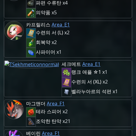
파편 수류탄
x4
의약품
x5
카프릴리스
Area_E1
수련의 서 (L)
x2
회복약
x2
사파이어
x1
세크메트
Area_E1
랭크 애플 ☆1
x1
수련의 서 (XL)
x2
벨라누아르의 석편
x1
마그맨더
Area_F1
테라 스피어
x2
조악한 탄약
x21
베이린
Area_F1