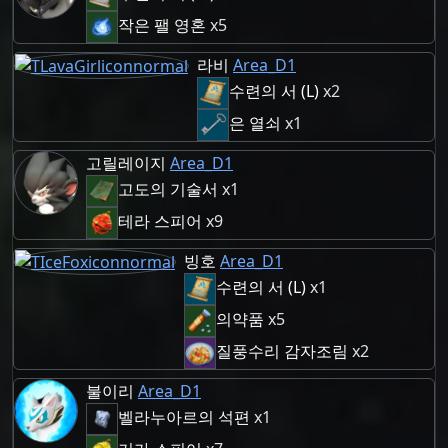
작은 팰 영혼
x5
라비
Area_D1
수련의 서 (L)
x2
은 열쇠
x1
고릴레이지
Area_D1
고도의 기술서
x1
테라 스피어
x9
빙호
Area_D1
수련의 서 (L)
x1
의약품
x5
질풍수리 감자조림
x2
불이리
Area_D1
벨라누아르의 석편
x1