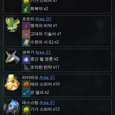
기가 스피어
x7
회복약
x2
초토리
Area_D1
맹격의 비약
x1
고대의 기술서
x1
수련의 서 (L)
x2
샌무기
Area_E1
중간 팰 영혼
x2
조악한 탄약
x11
라이바오
Area_E1
테라 스피어
x10
은 열쇠
x2
데스스팅
Area_E1
기가 스피어
x12