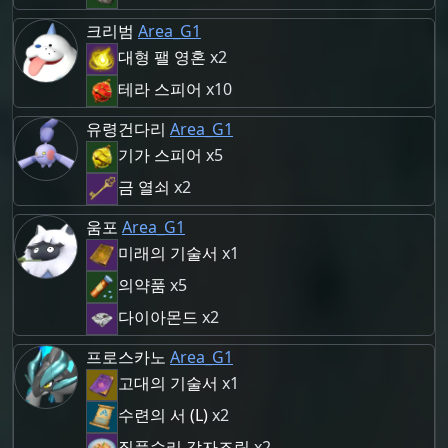
크리범
Area_G1
대형 팰 영혼
x2
테라 스피어
x10
유령건다리
Area_G1
기가 스피어
x5
금 열쇠
x2
움포
Area_G1
미래의 기술서
x1
의약품
x5
다이아몬드
x2
프로스카노
Area_G1
고대의 기술서
x1
수련의 서 (L)
x2
질풍수리 감자조림
x2