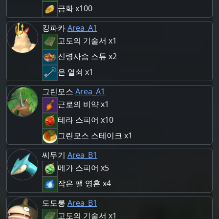
금화
x100
킹파카
Area_A1
고도의 기술서
x1
신령사슴 스튜
x2
은 열쇠
x1
그린모스
Area_A1
근로의 비약
x1
테라 스피어
x10
그린모스 스테이크
x1
씨무기
Area_B1
메가 스피어
x5
작은 팰 영혼
x4
도도롱
Area_B1
고도의 기술서
x1