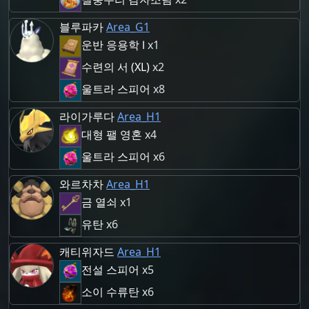
블루파카
Area_G1
운반 응용학 Ⅰ
x1
수련의 서 (XL)
x2
울트라 스피어
x8
라이가루다
Area_H1
대형 팰 영혼
x4
울트라 스피어
x6
와르차차
Area_H1
금 열쇠
x1
유탄
x6
캐티위자드
Area_H1
전설 스피어
x5
소이 수류탄
x6