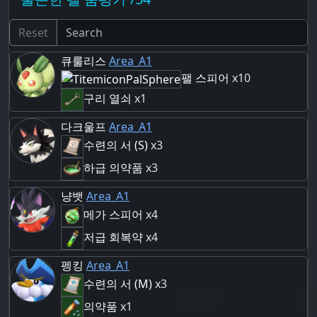
Reset
큐룰리스
Area_A1
팰 스피어
x10
구리 열쇠
x1
다크울프
Area_A1
수련의 서 (S)
x3
하급 의약품
x3
냥뱃
Area_A1
메가 스피어
x4
저급 회복약
x4
펭킹
Area_A1
수련의 서 (M)
x3
의약품
x1