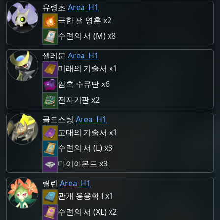
유령초
Area_H1
극한 팰 영혼
x2
수련의 서 (M)
x8
셀레문
Area_H1
미래의 기술서
x1
암흑 수류탄
x6
전자기판
x2
골드스팅
Area_H1
고대의 기술서
x1
수련의 서 (L)
x3
다이아몬드
x3
릴린
Area_H1
관개 응용학 Ⅰ
x1
수련의 서 (XL)
x2