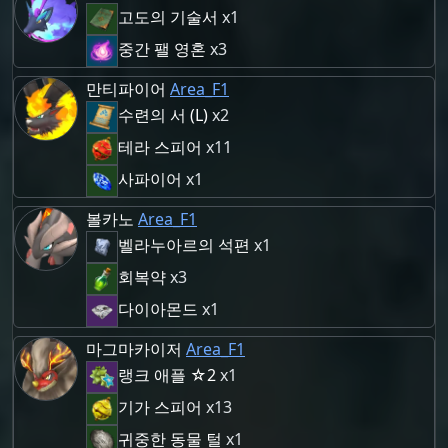
고도의 기술서
x1
중간 팰 영혼
x3
만티파이어
Area_F1
수련의 서 (L)
x2
테라 스피어
x11
사파이어
x1
볼카노
Area_F1
벨라누아르의 석편
x1
회복약
x3
다이아몬드
x1
마그마카이저
Area_F1
랭크 애플 ☆2
x1
기가 스피어
x13
귀중한 동물 털
x1