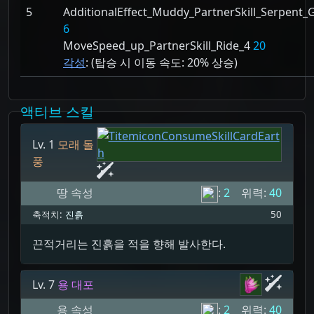
5
AdditionalEffect_Muddy_PartnerSkill_Serpent
6
MoveSpeed_up_PartnerSkill_Ride_4
20
각성
: (탑승 시 이동 속도:
20% 상승)
액티브 스킬
Lv. 1
모래 돌
풍
땅 속성
:
2
위력:
40
축적치:
진흙
50
끈적거리는 진흙을 적을 향해 발사한다.
Lv. 7
용 대포
용 속성
:
2
위력:
40