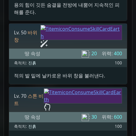
용의 힘이 깃든 숨결을 전방에 내뿜어 지속적인 피
해를 준다.
Lv. 50
바위
창
땅 속성
:
20
위력:
400
축적치:
진흙
100
적의 발 밑에 날카로운 바위 창을 불러낸다.
Lv. 70
스톤 비
트
땅 속성
:
30
위력:
600
축적치:
진흙
100