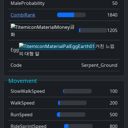
MaleProbability
50
CombiRank
1840
금
1205
화
거친 느낌
Egg
의 대형 알
Code
Serpent_Ground
Movement
SlowWalkSpeed
100
WalkSpeed
200
RunSpeed
500
RideSprintSpeed
800