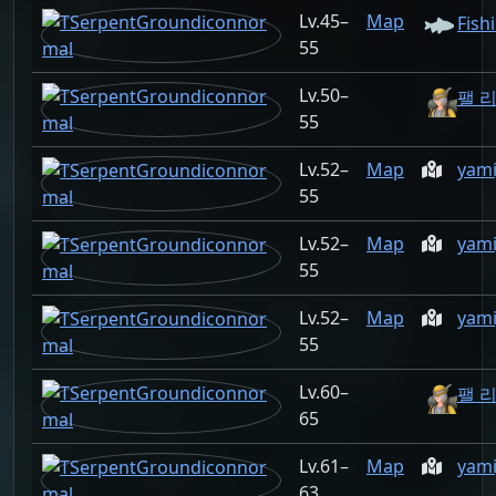
45–
Map
Fish
55
50–
팰 리
55
52–
Map
yami
55
52–
Map
yami
55
52–
Map
yami
55
60–
팰 리
65
61–
Map
yami
63