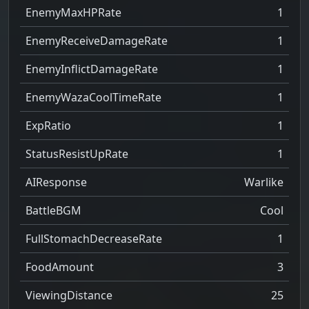
EnemyMaxHPRate
1
EnemyReceiveDamageRate
1
EnemyInflictDamageRate
1
EnemyWazaCoolTimeRate
1
ExpRatio
1
StatusResistUpRate
1
AIResponse
Warlike
BattleBGM
Cool
FullStomachDecreaseRate
1
FoodAmount
3
ViewingDistance
25