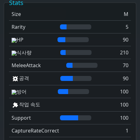
Stats
Size
M
Rarity
5
HP
90
식사량
210
MeleeAttack
70
공격
90
방어
100
작업 속도
100
Support
100
CaptureRateCorrect
1