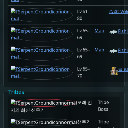
61–
습격: Vol
80
65–
Map
Fish
69
65–
Map
Fish
69
65–
팰 리
70
Tribes
모래 먼
Tribe
Boss
지의 화신 샌무기
샌무기
Tribe