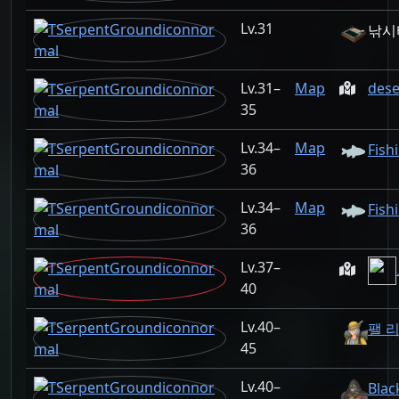
31
낚시
31–
Map
dese
35
34–
Map
Fish
36
34–
Map
Fish
36
37–
40
40–
팰 리
45
40–
Blac