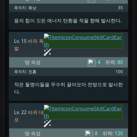
축적치:
화상
35
용의 힘이 깃든 에너지 탄환을 적을 향해 발사한다.
Lv. 15
바위 폭
발
땅 속성
:
4
위력:
80
축적치:
진흙
100
작은 돌멩이들을 무수히 끌어모아 전방으로 발사한
다.
Lv. 22
바위 대
포
땅 속성
:
8
위력:
120