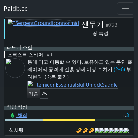
Paldb.cc
샌무기
#75B
땅 속성
파트너 스킬
스륵스륵 스위머
Lv.1
등에 타고 이동할 수 있다. 보유하고 있는 동안 플
레이어의 공격에
진흙
상태 이상 수치가
(2~6)
부
여된다. (중복 불가)
기술
25
작업 적성
채집
3
Lv
식사량