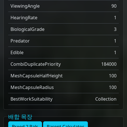
ViewingAngle
90
HearingRate
1
BiologicalGrade
3
Predator
1
Edible
1
CombiDuplicatePriority
184000
MeshCapsuleHalfHeight
100
MeshCapsuleRadius
100
BestWorkSuitability
Collection
배합 목장
Breed 2 Pals
Parent Calculator