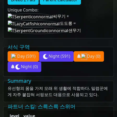
Unique Combo
:
씨무기
+
도도롱
=
샌무기
서식 구역
Day
(591)
Night
(591)
Day
(0)
Night
(0)
Summary
유선형의 몸을 가져 모래 위 생활에 적합하다. 밀렵꾼에
게 자주 붙잡혀 서핑보드 대용으로 사용되고 있다.
파트너 스킬
: 스륵스륵 스위머
level
value