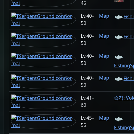
45
40–
Map
Fish
50
40–
Map
Fish
50
40–
Map
50
FishingS
40–
Map
Fish
50
41–
습격: Vol
60
45–
Map
55
FishingS