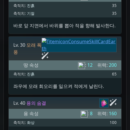
축적치:
진흙
35
축적치:
기절
35
바로 앞 지면에서 바위를 뽑아 적을 향해 발사한다.
Lv. 30
모래 폭
풍
땅 속성
:
12
위력:
200
축적치:
진흙
65
좌우에 모래 회오리를 일으켜 적에게 날린다.
Lv. 40
용의 숨결
용 속성
:
8
위력:
160
축적치:
화상
100