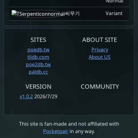
Normal
씨무기
Variant
SITES
ABOUT SITE
poedb.tw
Privacy
tlidb.com
About US
poe2db.tw
paldb.cc
VERSION
COMMUNITY
v1.0.2
2026/7/29
This site is fan-made and not affiliated with
Pocketpair
in any way.