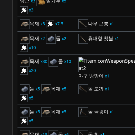
당근
밀가루
3
5
3
목재
나무 곤봉
5
7.5
1
목재
돌
휴대형 횃불
2
2
1
10
목재
돌
30
10
20
야구 방망이
1
돌
목재
돌 도끼
5
5
1
5
돌
목재
돌 곡괭이
5
5
1
5
목재
돌
돌 창
18
6
1