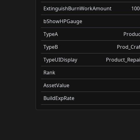
ExtinguishBurnWorkAmount
100
bShowHPGauge
TypeA
Produc
TypeB
Prod_Craf
TypeUIDisplay
Product_Repai
Rank
AssetValue
BuildExpRate