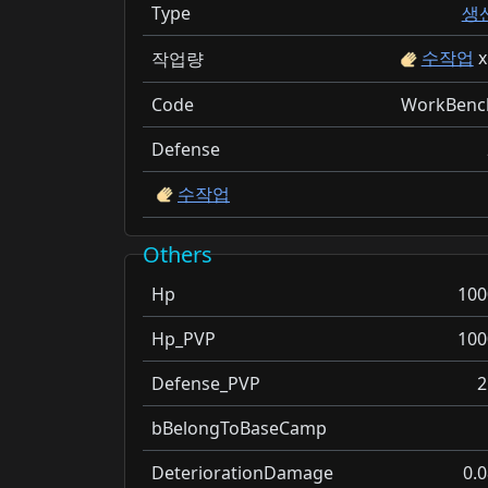
Type
생
수작업
x
작업량
Code
WorkBenc
Defense
수작업
Others
Hp
100
Hp_PVP
100
Defense_PVP
2
bBelongToBaseCamp
DeteriorationDamage
0.0