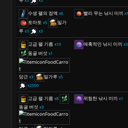
루
3
3
수생 팰의 점액
빨리 무는 낚시 미끼
6
토마토
밀가
5
루
3
3
고급 팰 기름
매혹적인 낚시 미끼
10
3
동굴 버섯
1
당근
밀가루
3
5
2500
고급 팰 기름
위험한 낚시 미끼
8
1
동굴 버섯
3