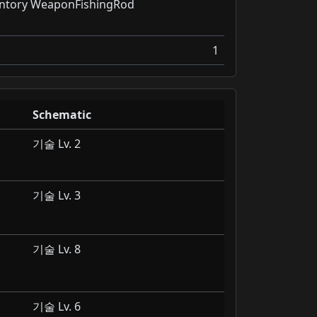
entory WeaponFishingRod
1
Schematic
기술 Lv. 2
기술 Lv. 3
기술 Lv. 8
기술 Lv. 6