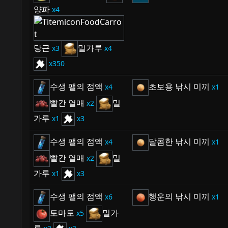
양파
4
당근
밀가루
3
4
350
수생 팰의 점액
초보용 낚시 미끼
4
1
빨간 열매
밀
2
가루
1
3
수생 팰의 점액
달콤한 낚시 미끼
4
1
빨간 열매
밀
2
가루
1
3
수생 팰의 점액
행운의 낚시 미끼
6
1
토마토
밀가
5