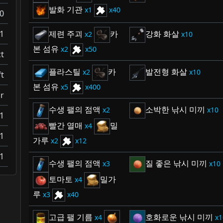
발화 기관
1
40
0
제련 주괴
카
강화 화살
1
2
10
본 섬유
2
50
t
플라스틸
카
발전형 화살
2
10
t
본 섬유
5
400
r
수생 팰의 점액
소박한 낚시 미끼
2
10
1
빨간 열매
밀
4
1
가루
2
12
1
수생 팰의 점액
질 좋은 낚시 미끼
3
10
토마토
밀가
4
루
3
40
고급 팰 기름
호화로운 낚시 미끼
4
1