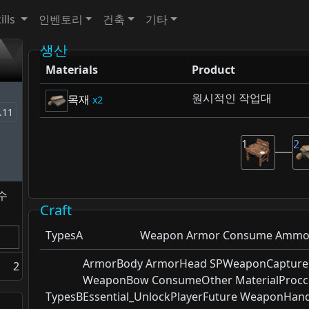
ills
인벤토리
건축
기타
생산
Materials
Product
원시적인 작업대
목재
2
.11
1
2
 수
Craft
TypesA
Weapon Armor Consume Ammo Ma
ArmorBody ArmorHead SPWeaponCaptureB
2
WeaponBow ConsumeOther MaterialProcces
TypesB
Essential_UnlockPlayerFuture WeaponHa