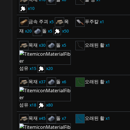
10
금속 주괴
목
푸주칼
5
1
재
돌
20
5
50
목재
돌
오래된 활
30
5
1
섬유
15
20
목재
돌
오래된 활
37
6
1
섬유
18
80
목재
돌
오래된 활
45
7
1