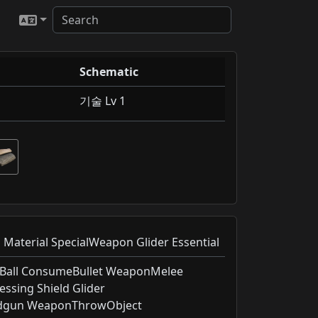
Schematic
기술 Lv 1
terial SpecialWeapon Glider Essential
all ConsumeBullet WeaponMelee
sing Shield Glider
ndgun WeaponThrowObject