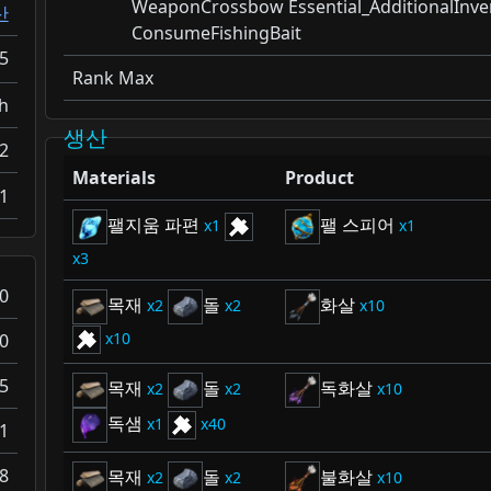
WeaponCrossbow Essential_AdditionalInv
산
ConsumeFishingBait
5
Rank Max
h
생산
2
Materials
Product
1
팰지움 파편
팰 스피어
1
1
3
0
목재
돌
화살
2
2
10
10
0
5
목재
돌
독화살
2
2
10
독샘
1
40
1
8
목재
돌
불화살
2
2
10