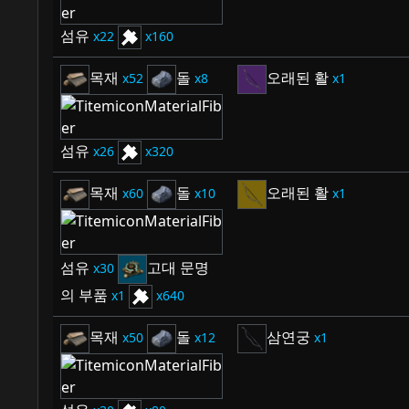
섬유
22
160
목재
돌
오래된 활
52
8
1
섬유
26
320
목재
돌
오래된 활
60
10
1
섬유
고대 문명
30
의 부품
1
640
목재
돌
삼연궁
50
12
1