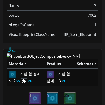
Rarity
3
SortId
7002
bLegalInGame
1
VisualBlueprintClassName
BP_Item_Blueprint
생산
제도대
Materials
Product
Schematic
오래된 활 설계
오래된 활
도 2
설계도 3
5
10
1
1
5
25