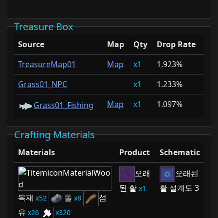
Treasure Box
Source
Map
Qty
Drop Rate
TreasureMap01
Map
1
1.923%
Grass01_NPC
1
1.233%
Map
1
1.097%
Grass01_Fishing
Crafting Materials
Materials
Product
Schematic
오래
오래된
된 활
활 설계도 3
1
목재
돌
섬
52
8
유
26
320