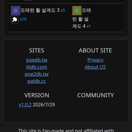
오래된 활 설계도 3
오래
5
된 활 설
10
계도 4
1
SITES
ABOUT SITE
poedb.tw
Privacy
tlidb.com
About US
poe2db.tw
paldb.cc
VERSION
COMMUNITY
v1.0.2
2026/7/29
This site is fan-made and not affiliated with