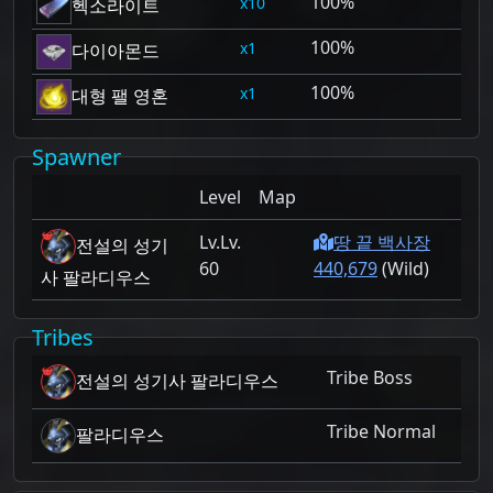
100%
10
헥소라이트
100%
1
다이아몬드
100%
1
대형 팰 영혼
Spawner
Level
Map
Lv.
땅 끝 백사장
전설의 성기
60
440,679
(Wild)
사 팔라디우스
Tribes
Tribe Boss
전설의 성기사 팔라디우스
Tribe Normal
팔라디우스