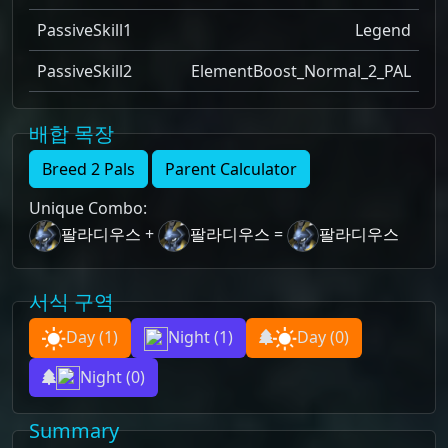
PassiveSkill1
Legend
PassiveSkill2
ElementBoost_Normal_2_PAL
배합 목장
Breed 2 Pals
Parent Calculator
Unique Combo
:
팔라디우스
+
팔라디우스
=
팔라디우스
서식 구역
Day
(1)
Night
(1)
Day
(0)
Night
(0)
Summary