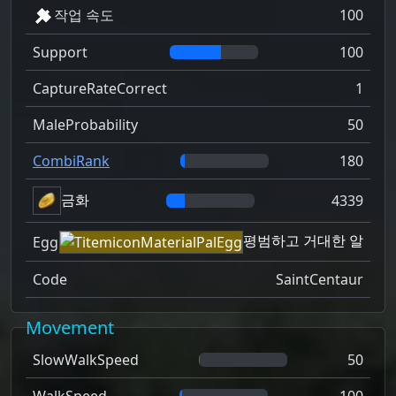
작업 속도
100
Support
100
CaptureRateCorrect
1
MaleProbability
50
CombiRank
180
금화
4339
평범하고 거대한 알
Egg
Code
SaintCentaur
Movement
SlowWalkSpeed
50