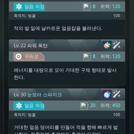
얼음 속성
:
8
위력:
120
축적치:
빙결
100
적의 발 밑에 날카로운 얼음칼을 불러낸다.
Lv. 22
파워 폭탄
무속성
:
8
위력:
120
에너지를 대량으로 모아 거대한 구체 형태로 발사
한다.
Lv. 30
눈보라 스파이크
얼음 속성
:
20
위력:
450
축적치:
빙결
100
거대한 얼음 덩어리를 만들어 적을 향해 빠르게 발