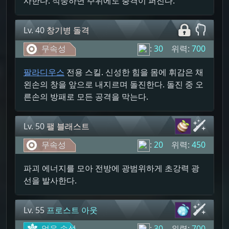
사한다. 적중하면 주위에도 충격이 퍼진다.
Lv. 40
창기병 돌격
무속성
:
30
위력:
700
팔라디우스
전용 스킬. 신성한 힘을 몸에 휘감은 채
왼손의 창을 앞으로 내지르며 돌진한다. 돌진 중 오
른손의 방패로 모든 공격을 막는다.
Lv. 50
팰 블래스트
무속성
:
20
위력:
450
파괴 에너지를 모아 전방에 광범위하게 초강력 광
선을 발사한다.
Lv. 55
프로스트 아웃
얼음 속성
:
30
위력:
700