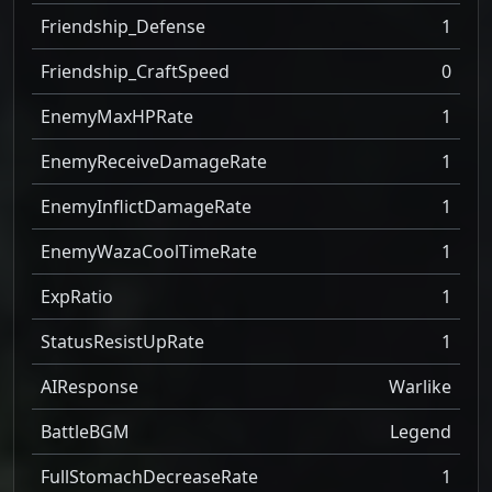
Friendship_Defense
1
Friendship_CraftSpeed
0
EnemyMaxHPRate
1
EnemyReceiveDamageRate
1
EnemyInflictDamageRate
1
EnemyWazaCoolTimeRate
1
ExpRatio
1
StatusResistUpRate
1
AIResponse
Warlike
BattleBGM
Legend
FullStomachDecreaseRate
1