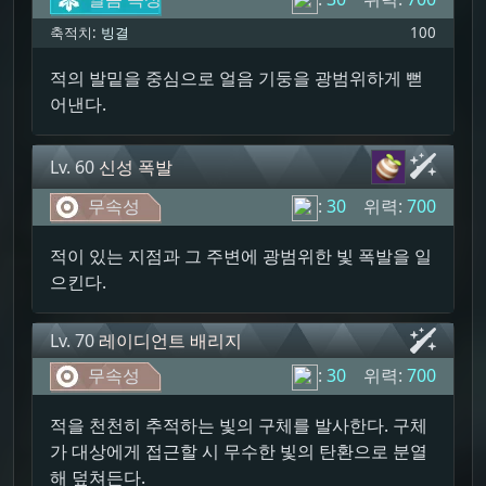
축적치:
빙결
100
적의 발밑을 중심으로 얼음 기둥을 광범위하게 뻗
어낸다.
Lv. 60
신성 폭발
무속성
:
30
위력:
700
적이 있는 지점과 그 주변에 광범위한 빛 폭발을 일
으킨다.
Lv. 70
레이디언트 배리지
무속성
:
30
위력:
700
적을 천천히 추적하는 빛의 구체를 발사한다. 구체
가 대상에게 접근할 시 무수한 빛의 탄환으로 분열
해 덮쳐든다.