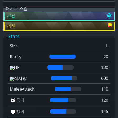
패시브 스킬
전설
성천
Stats
Size
L
Rarity
20
HP
130
식사량
600
MeleeAttack
110
공격
120
방어
145