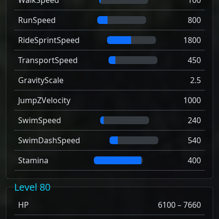
WalkSpeed
100
RunSpeed
800
RideSprintSpeed
1800
TransportSpeed
450
GravityScale
2.5
JumpZVelocity
1000
SwimSpeed
240
SwimDashSpeed
540
Stamina
400
Level 80
HP
6100 – 7660