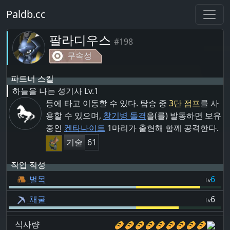
Paldb.cc
팔라디우스
#198
무속성
파트너 스킬
하늘을 나는 성기사
Lv.1
등에 타고 이동할 수 있다. 탑승 중
3단 점프
를 사
용할 수 있으며,
창기병 돌격
을(를) 발동하면 보유
중인
켄타나이트
1마리가 출현해 함께 공격한다.
기술
61
작업 적성
벌목
6
Lv
채굴
6
Lv
식사량