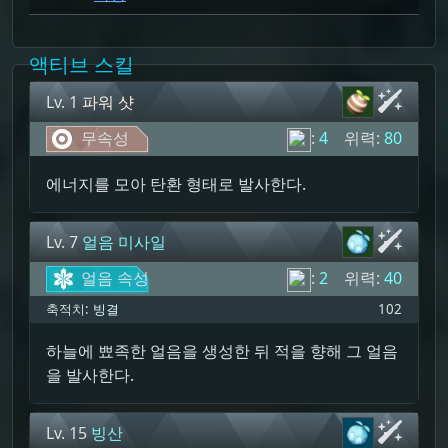
액티브 스킬
Lv. 1
파워 샷
무속성
:
4
위력:
80
에너지를 모아 탄환 형태로 발사한다.
Lv. 7
얼음 미사일
얼음 속성
:
2
위력:
40
축적치:
빙결
102
하늘에 뾰족한 얼음을 생성한 뒤 적을 향해 그 얼음
을 발사한다.
Lv. 15
빙산