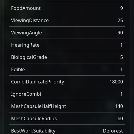
FoodAmount
9
ViewingDistance
25
ViewingAngle
90
HearingRate
1
BiologicalGrade
5
Edible
1
CombiDuplicatePriority
18000
IgnoreCombi
1
MeshCapsuleHalfHeight
140
MeshCapsuleRadius
60
BestWorkSuitability
Deforest