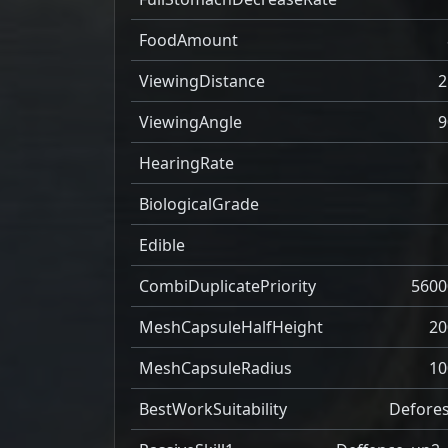
FoodAmount
ViewingDistance
2
ViewingAngle
9
HearingRate
BiologicalGrade
Edible
CombiDuplicatePriority
5600
MeshCapsuleHalfHeight
20
MeshCapsuleRadius
10
BestWorkSuitability
Defores