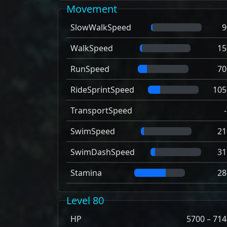
Movement
SlowWalkSpeed
9
WalkSpeed
15
RunSpeed
70
RideSprintSpeed
105
TransportSpeed
SwimSpeed
21
SwimDashSpeed
31
Stamina
28
Level 80
HP
5700 – 714