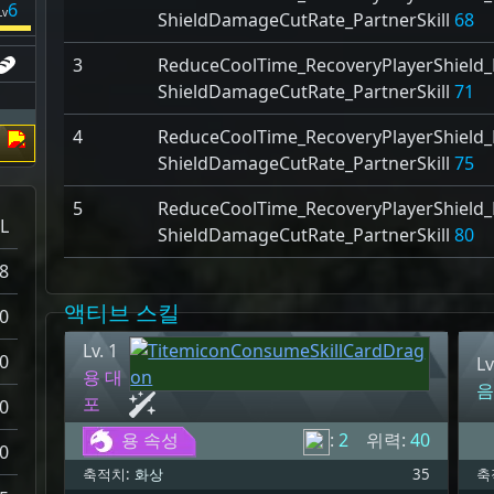
6
Lv
ShieldDamageCutRate_PartnerSkill
68
3
ReduceCoolTime_RecoveryPlayerShield_P
ShieldDamageCutRate_PartnerSkill
71
4
ReduceCoolTime_RecoveryPlayerShield_P
ShieldDamageCutRate_PartnerSkill
75
5
ReduceCoolTime_RecoveryPlayerShield_P
L
ShieldDamageCutRate_PartnerSkill
80
8
액티브 스킬
0
Lv. 1
0
Lv
용 대
음
포
0
용 속성
:
2
위력:
40
0
축적치:
화상
35
축