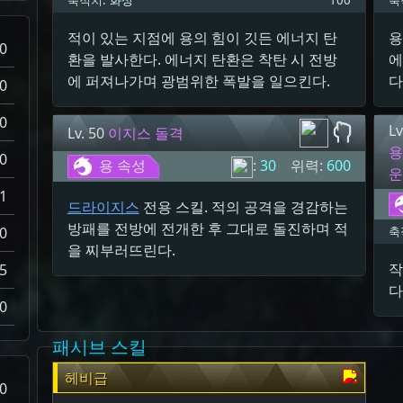
축적치:
화상
100
축
적이 있는 지점에 용의 힘이 깃든 에너지 탄
용
0
환을 발사한다. 에너지 탄환은 착탄 시 전방
에
에 퍼져나가며 광범위한 폭발을 일으킨다.
다
0
0
Lv
Lv. 50
이지스 돌격
0
용 속성
:
30
위력:
600
-1
드라이지스
전용 스킬. 적의 공격을 경감하는
방패를 전방에 전개한 후 그대로 돌진하며 적
0
축
을 찌부러뜨린다.
작
5
다
0
패시브 스킬
헤비급
0