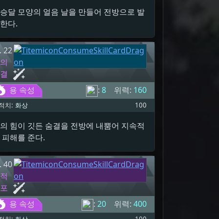
승달 모양의 얼음 날을 만들어 전방으로 발
한다.
. 22
용의
숨결
용 속성
:
8
위력:
160
적치:
화상
100
의 힘이 깃든 숨결을 전방에 내뿜어 지속적
 피해를 준다.
. 40
축적
대포
용 속성
:
20
위력:
400