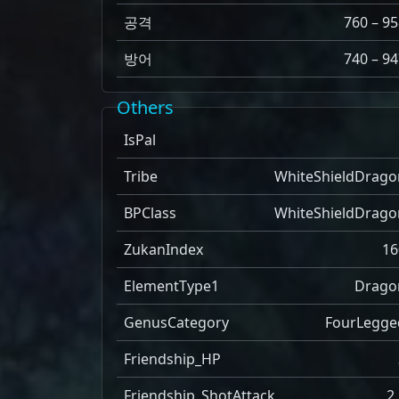
공격
760 – 95
방어
740 – 94
Others
IsPal
Tribe
WhiteShieldDrago
BPClass
WhiteShieldDrago
ZukanIndex
16
ElementType1
Drago
GenusCategory
FourLegge
Friendship_HP
Friendship_ShotAttack
2