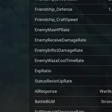
Friendship_Defense
1
Friendship_CraftSpeed
EnemyMaxHPRate
EnemyReceiveDamageRate
EnemyInflictDamageRate
EnemyWazaCoolTimeRate
ExpRatio
StatusResistUpRate
AIResponse
Warlik
BattleBGM
Stron
FullStomachDecreaseRate