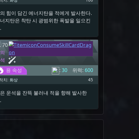
적치:
화상
100
의 힘이 담긴 에너지탄을 적에게 발사한다.
너지탄은 착탄 시 광범위한 폭발을 일으킨
.
. 70
용의
운석
용 속성
:
30
위력:
600
적치:
화상
45
은 운석을 잔뜩 불러내 적을 향해 발사한
.