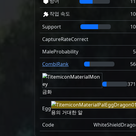
방어
11
작업 속도
10
Support
10
CaptureRateCorrect
MaleProbability
5
CombiRank
56
371
금화
Egg
용의 거대한 알
Code
WhiteShieldDrago