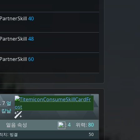
artnerSkill
40
artnerSkill
48
artnerSkill
60
. 7
얼
 칼날
얼음 속성
:
4
위력:
80
적치:
빙결
50