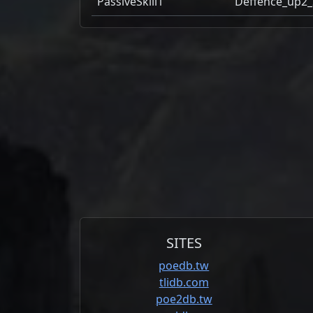
PassiveSkill1
Deffence_up2_
SITES
poedb.tw
tlidb.com
poe2db.tw