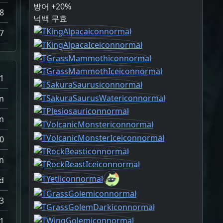
방어 +20%
8
넉백 무효
7
1
n
n
0
n
d
3
.1