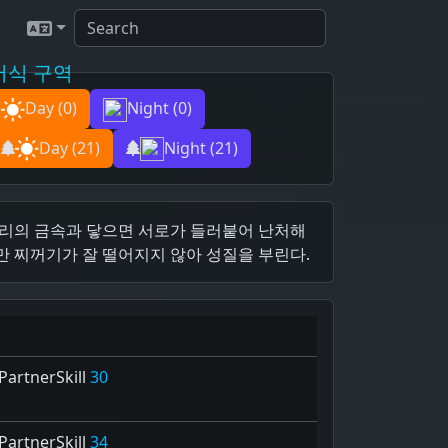
서식 구역
Day
(0)
Night
(0)
Day
(21)
Night
(21)
다리의 금속과 닿으면 서로가 들러붙어 난처해
만 찌꺼기가 잘 떨어지지 않아 성질을 부린다.
artnerSkill
30
artnerSkill
34