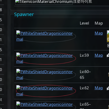
크로마이트
8
Spawner
5
Level
Map
0
Map
1
5
59
Map
1
0
60–
65
0
62
Map
0
t
65–