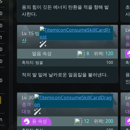
5
용의 힘이 깃든 에너지 탄환을 적을 향해 발
초
0
사한다.
사
0
Lv
Lv. 15
빙
1
산
0
얼음 속성
:
8
위력:
120
0
축적치:
빙결
100
축
적의 발 밑에 날카로운 얼음칼을 불러낸다.
용
0
인
Lv. 30
Lv
충격
대포
n
용 속성
:
12
위력:
200