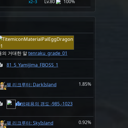
80
100%
2–3
용의 거대한 알
tenraku_grade_01
81_5_Yamijima_FBOSS_1
1.85%
팰 리크루터: DarkIsland
방패용의 갱도 -985,-1023
0.92%
팰 리크루터: SkyIsland