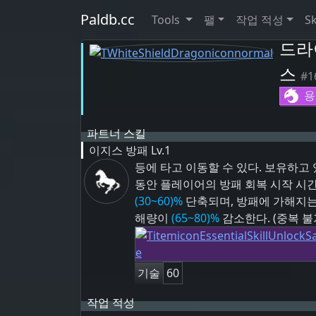
Paldb.cc
Tools
팰
작업 적성
Sk
드라
스
#1
용
파트너 스킬
이지스 방패
Lv.1
등에 타고 이동할 수 있다. 보유하고
동안 플레이어의 방패 회복 시작 시
(30~60)%
단축되며, 방패에 가해지는
해량이
(65~80)%
감소한다. (중복 불
기술
60
작업 적성