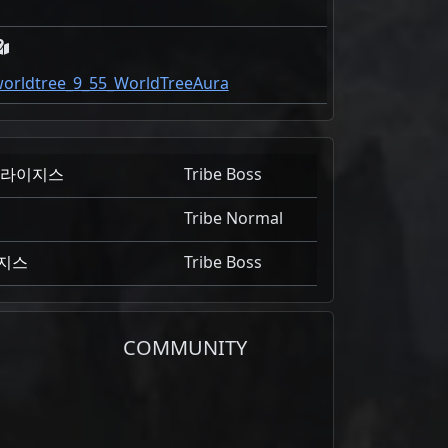
orldtree_9_55_WorldTreeAura
드라이지스
Tribe Boss
Tribe Normal
지스
Tribe Boss
COMMUNITY