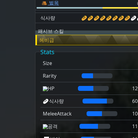
벌목
식사량
패시브 스킬
헤비급
Stats
Size
Rarity
HP
12
식사량
60
MeleeAttack
10
공격
11