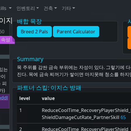
ills
인벤토리
건축
기타
이지
배합 목장
60
Breed 2 Pals
Parent Calculator
 속성
Summary
목 주위를 감싼 금속 부위에는 자성이 있다. 그렇기에 
 있는
진다. 목에 금속 찌꺼기가 쌓이면 마지못해 청소를 하지
간이
 피
파트너 스킬
: 이지스 방패
가)
level
value
1
ReduceCoolTime_RecoveryPlayerShield_P
ShieldDamageCutRate_PartnerSkill
65
2
ReduceCoolTime_RecoveryPlayerShield_P