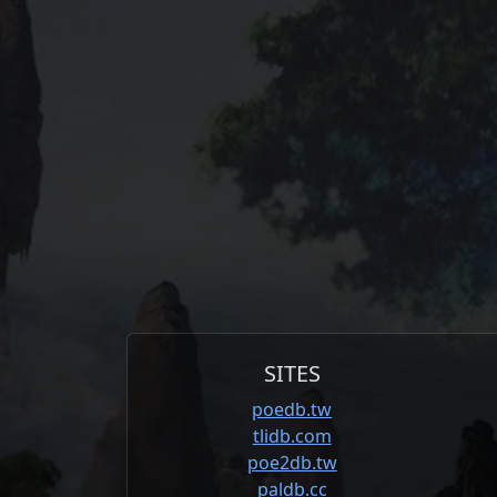
SITES
poedb.tw
tlidb.com
poe2db.tw
paldb.cc