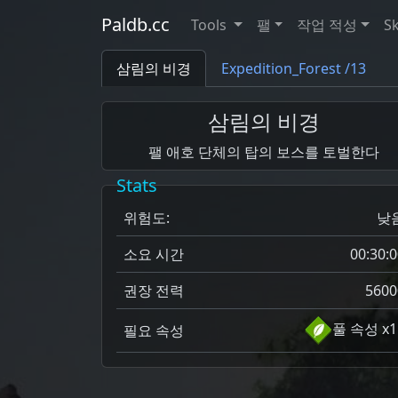
Paldb.cc
Tools
팰
작업 적성
Sk
삼림의 비경
Expedition_Forest /13
삼림의 비경
팰 애호 단체의 탑의 보스를 토벌한다
Stats
위험도:
낮
소요 시간
00:30:0
권장 전력
5600
풀 속성 x1
필요 속성