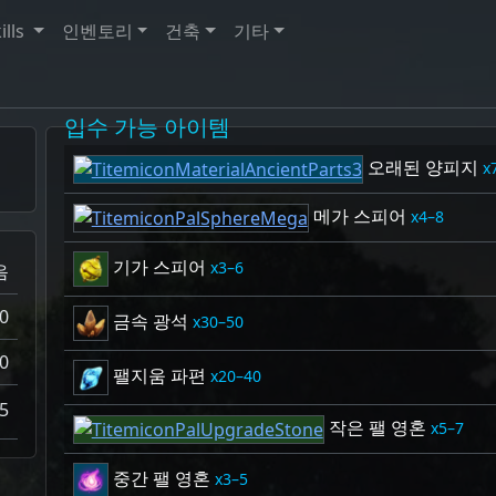
ills
인벤토리
건축
기타
입수 가능 아이템
오래된 양피지
메가 스피어
4–8
기가 스피어
3–6
음
0
금속 광석
30–50
0
팰지움 파편
20–40
5
작은 팰 영혼
5–7
중간 팰 영혼
3–5