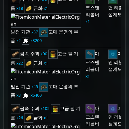
크스맨
맨 리볼버
름
금화
18
1
리볼버
설계도 1
1
발전 기관
고대 문명의 부
37
품
2
3200
금속 주괴
고급 팰 기
마
마크
90
크스맨
맨 리볼버
름
금화
22
1
리볼버
설계도 2
1
발전 기관
고대 문명의 부
45
품
3
6400
금속 주괴
고급 팰 기
마
마크
105
크스맨
맨 리볼버
름
금화
26
1
리볼버
설계도 3