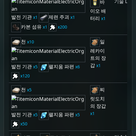
기술 Lv. 4
바
이오 배
발전 기관
제련 주괴
1
1
터리
1
카본 섬유
1
200
천
일
10
레카이
트의 장
갑
1
발전 기관
팰지움 파편
5
6
120
천
찌
5
릿도치
의 장갑
1
발전 기관
팰지움 파편
5
5
50