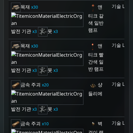
기술 Lv. 2
목재
앤
30
티크 갈
색 일반
램프
발전 기관
못
3
3
기술 Lv. 2
목재
앤
30
티크 빨
간색 일
반 램프
발전 기관
못
3
3
기술 Lv. 2
금속 주괴
샹
20
들리에
발전 기관
못
3
3
기술 Lv. 2
금속 주괴
벽
10
걸이 램