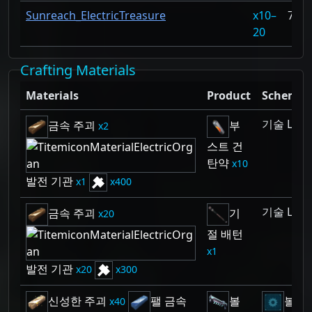
Sunreach_ElectricTreasure
10–
78.
20
Crafting Materials
Materials
Product
Schemat
기술 Lv. 2
금속 주괴
부
2
스트 건
탄약
10
발전 기관
1
400
기술 Lv. 2
금속 주괴
기
20
절 배턴
1
발전 기관
20
300
신성한 주괴
팰 금속
볼
볼텍
40