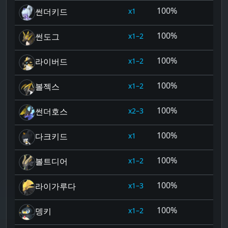
100%
1
썬더키드
100%
1–2
썬도그
100%
1–2
라이버드
100%
1–2
볼젝스
100%
2–3
썬더호스
100%
1
다크키드
100%
1–2
볼트디어
100%
1–3
라이가루다
100%
1–2
뎅키