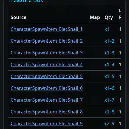
Dro
Source
Map
Qty
Rat
CharacterSpawnItem_ElecSnail_1
1
100
CharacterSpawnItem_ElecSnail_2
1–2
100
CharacterSpawnItem_ElecSnail_3
1–3
100
CharacterSpawnItem_ElecSnail_4
1–4
100
CharacterSpawnItem_ElecSnail_5
1–5
100
CharacterSpawnItem_ElecSnail_6
1–6
100
CharacterSpawnItem_ElecSnail_7
1–7
100
CharacterSpawnItem_ElecSnail_8
1–8
100
CharacterSpawnItem_ElecSnail_9
2–9
100