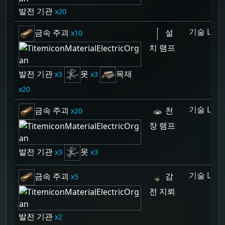
발전 기관
20
기술 Lv. 2
금속 주괴
설
10
치 램프
발전 기관
못
목재
3
3
20
기술 Lv. 2
금속 주괴
천
20
장 램프
발전 기관
못
3
3
기술 Lv. 3
금속 주괴
감
5
전 지뢰
발전 기관
2