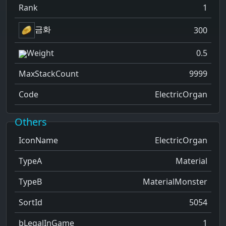
Rank
1
금화
300
Weight
0.5
MaxStackCount
9999
Code
ElectricOrgan
Others
IconName
ElectricOrgan
TypeA
Material
TypeB
MaterialMonster
SortId
5054
bLegalInGame
1