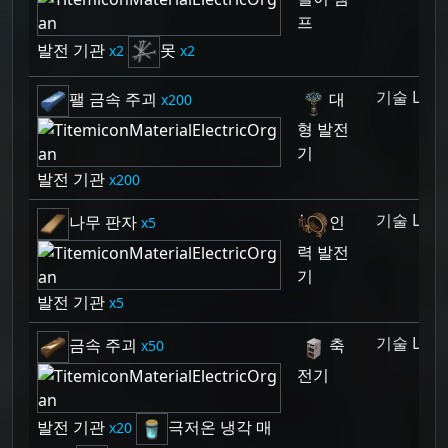
프
발전 기관
못
2
2
기술 Lv. 5
팰 금속 주괴
대
200
형 발전
기
발전 기관
200
기술 Lv. 2
나무 판자
인
5
력 발전
기
발전 기관
5
기술 Lv. 3
금속 주괴
축
50
전기
발전 기관
극저온 냉각 매
20