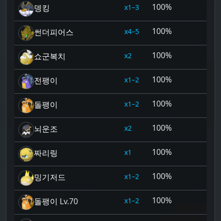
100%
1–3
뎅킹
100%
4–5
썬더피어스
100%
2
쇼군복치
100%
1–2
전팽이
100%
1–2
돌팽이
100%
2
뇌운조
100%
1
짜리링
100%
1–2
밍기저드
100%
1–2
돌팽이
Lv.70