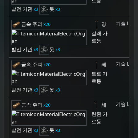
로등
발전 기관
못
3
3
기술 Lv. 4
금속 주괴
양
20
갈래 가
로등
발전 기관
못
3
3
기술 Lv. 4
금속 주괴
레
20
트로 가
로등
발전 기관
못
3
3
기술 Lv. 4
금속 주괴
세
20
련된 가
로등
발전 기관
못
3
3