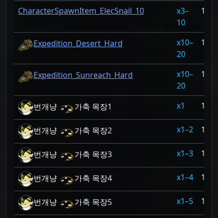
CharacterSpawnItem_ElecSnail_10
3–
100
10
10–
100
Expedition_Desert_Hard
20
10–
100
Expedition_Sunreach_Hard
20
1
100
번개냥
가축 목장
1
1–2
100
번개냥
가축 목장
2
1–3
100
번개냥
가축 목장
3
1–4
100
번개냥
가축 목장
4
1–5
100
번개냥
가축 목장
5