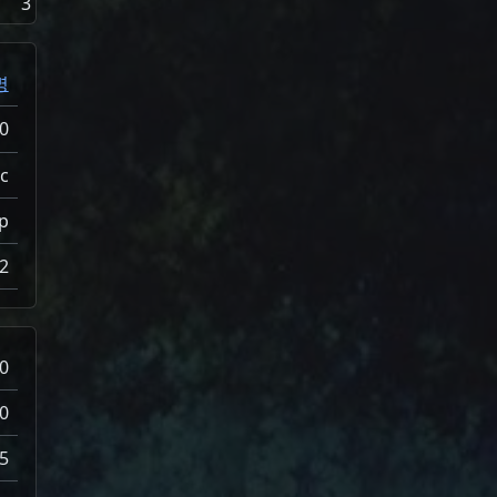
3
명
0
ic
p
2
0
0
5