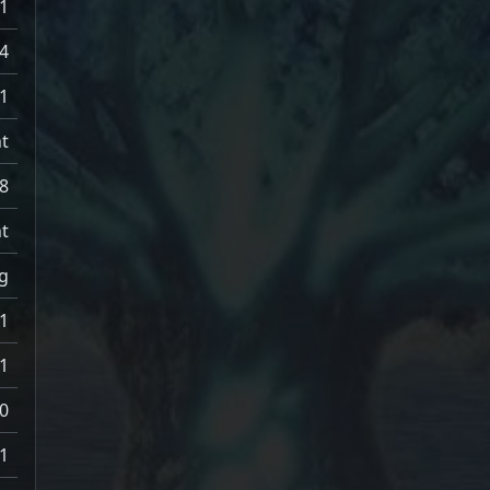
1
4
1
ht
8
t
ng
1
1
0
1