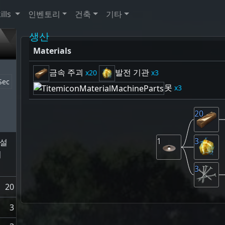
ills
인벤토리
건축
기타
생산
Materials
금속 주괴
발전 기관
20
3
Sec
못
3
20
1
3
 설
위
3
20
3