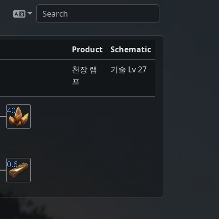
Product
Schematic
천장 램
기술 Lv 27
프
40
0.6