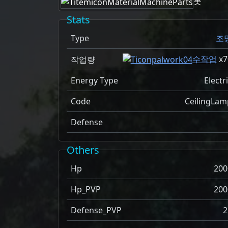
못
Stats
Type
조
수작업
x
7
작업량
Energy Type
Electr
Code
CeilingLam
Defense
Others
Hp
200
Hp_PVP
200
Defense_PVP
2