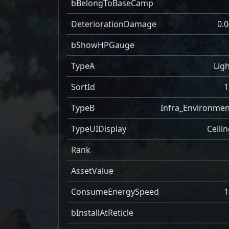
bBelongToBaseCamp
DeteriorationDamage
0.0
bShowHPGauge
TypeA
Lig
SortId
1
TypeB
Infra_Environmen
TypeUIDisplay
Ceili
Rank
AssetValue
ConsumeEnergySpeed
1
bInstallAtReticle