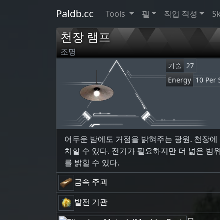
Paldb.cc
Tools
팰
작업 적성
Sk
천장 램프
조명
기술
27
Energy
10 Per 
어두운 밤에도 거점을 밝혀주는 광원. 천장에
치할 수 있다. 전기가 필요하지만 더 넓은 범
를 밝힐 수 있다.
금속 주괴
발전 기관