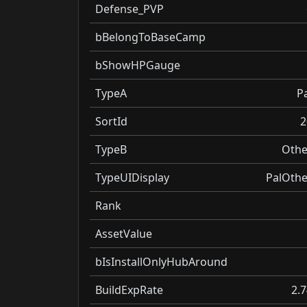
Defense_PVP
bBelongToBaseCamp
bShowHPGauge
TypeA
Pa
SortId
2
TypeB
Othe
TypeUIDisplay
PalOthe
Rank
AssetValue
bIsInstallOnlyHubAround
BuildExpRate
2.7