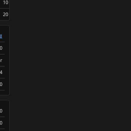
10
20
팰
0
r
4
0
0
0