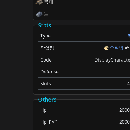
목재
돌
Stats
Type
수작업
x
5
작업량
Code
DisplayCharacte
Defense
Slots
4
Others
Hp
2000
Hp_PVP
2000