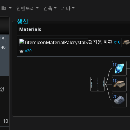
ills
인벤토리
건축
기타
생산
Materials
15
팰지움 파편
10
40
돌
20
10
1
10
투
 없
20
10