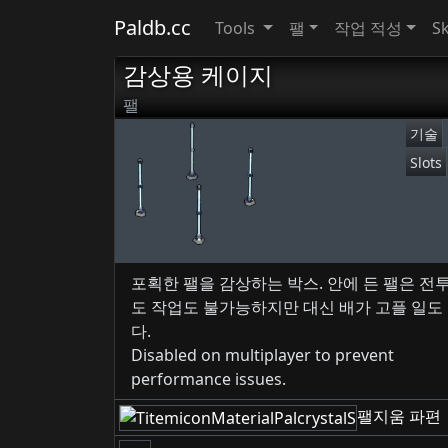
Paldb.cc
Tools
팰
작업 적성
Sk
감상용 케이지
팰
기술
Slots
포획한 팰을 감상하는 박스. 안에 든 팰은 전
도 작업도 불가능하지만 대신 배가 고플 일도
다.
Disabled on multiplayer to prevent
performance issues.
팰지움 파편