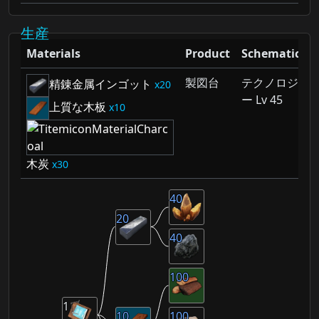
生産
Materials
Product
Schematic
製図台
テクノロジ
精錬金属インゴット
20
ー Lv 45
上質な木板
10
木炭
30
40
20
40
100
1
10
100