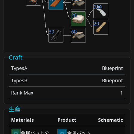
200
20
20
30
60
Craft
TypesA
Blueprint
TypesB
Blueprint
Rank Max
1
生産
Materials
Product
Schematic
金属バットの
金属バット