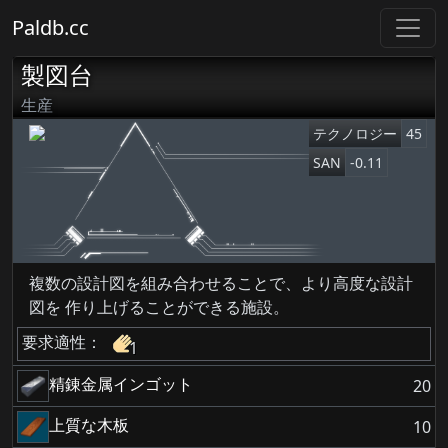
Paldb.cc
製図台
生産
テクノロジー
45
SAN
-0.11
複数の設計図を組み合わせることで、より高度な設計
図を 作り上げることができる施設。
要求適性：
1
精錬金属インゴット
20
上質な木板
10