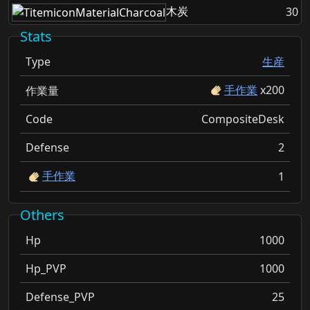
木炭
30
Stats
Type
生産
手作業
x
200
作業量
Code
CompositeDesk
Defense
2
手作業
1
Others
Hp
1000
Hp_PVP
1000
Defense_PVP
25