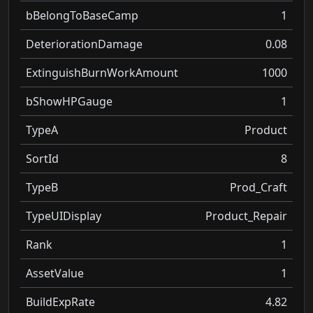
bBelongToBaseCamp
1
DeteriorationDamage
0.08
ExtinguishBurnWorkAmount
1000
bShowHPGauge
1
TypeA
Product
SortId
8
TypeB
Prod_Craft
TypeUIDisplay
Product_Repair
Rank
1
AssetValue
1
BuildExpRate
4.82