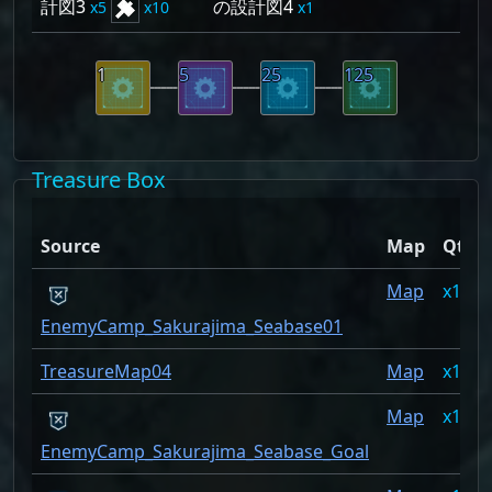
計図3
の設計図4
5
10
1
1
5
25
125
Treasure Box
Source
Map
Qty
Map
1
EnemyCamp_Sakurajima_Seabase01
TreasureMap04
Map
1
Map
1
EnemyCamp_Sakurajima_Seabase_Goal