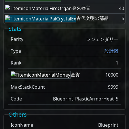
発火器官
40
古代文明の部品
6
Stats
Rarity
レジェンダリー
Type
設計図
Rank
1
金貨
10000
MaxStackCount
9999
Code
Blueprint_PlasticArmorHeat_5
Others
IconName
Blueprint