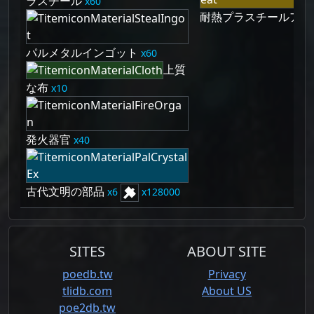
ラスチール
60
耐熱プラスチールアー
パルメタルインゴット
60
上質
な布
10
発火器官
40
古代文明の部品
6
128000
SITES
ABOUT SITE
poedb.tw
Privacy
tlidb.com
About US
poe2db.tw