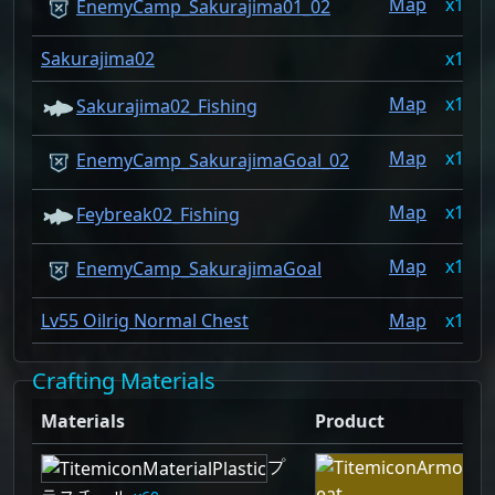
Map
1
EnemyCamp_Sakurajima01_02
Sakurajima02
1
Map
1
Sakurajima02_Fishing
Map
1
EnemyCamp_SakurajimaGoal_02
Map
1
Feybreak02_Fishing
Map
1
EnemyCamp_SakurajimaGoal
Lv55 Oilrig Normal Chest
Map
1
Crafting Materials
Materials
Product
プ