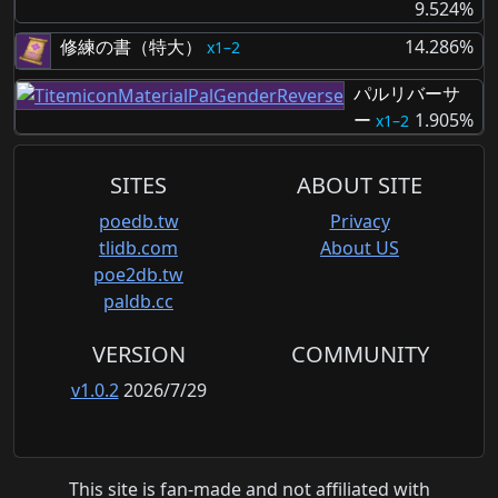
9.524%
修練の書（特大）
14.286%
1–2
パルリバーサ
ー
1.905%
1–2
SITES
ABOUT SITE
poedb.tw
Privacy
tlidb.com
About US
poe2db.tw
paldb.cc
VERSION
COMMUNITY
v1.0.2
2026/7/29
This site is fan-made and not affiliated with