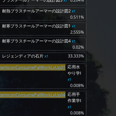
プラスチールアーマーの設計図3
0.204%
1
耐熱プラスチールアーマーの設計図2
1
0.511%
耐寒プラスチールアーマーの設計図1
1
2.555%
耐寒プラスチールアーマーの設計図4
1
0.02%
レジェンディアの石片
33.333%
1
応用水
やり学Ⅰ
1
0.008%
応用手
作業学Ⅰ
1
0.008%