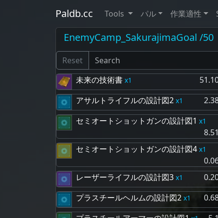
Paldb.cc
Tools
パル
作業適性
EnemyCamp_SakurajimaGoal /50
Reset
未来の技術書
51.1
1
アサルトライフルの設計図2
2.3
1
セミオートショットガンの設計図1
1
8.5
セミオートショットガンの設計図4
1
0.0
レーザーライフルの設計図3
0.2
1
プラスチールヘルムの設計図2
0.6
1