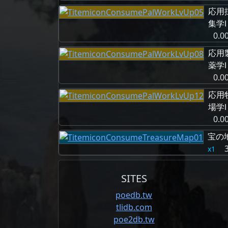
応用
集学Ⅰ
0.0
応用
薬学Ⅰ
0.0
応用
場学Ⅰ
0.0
宝の
1
SITES
poedb.tw
tlidb.com
poe2db.tw