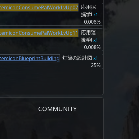
応用採
掘学Ⅰ
1
0.008%
応用運
搬学Ⅰ
1
0.008%
灯籠の設計図
1
25%
COMMUNITY