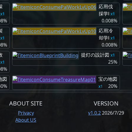
採
応用伐
採学Ⅰ
1
1
08%
0.008%
製
応用冷
却学Ⅰ
1
1
08%
0.008%
牧
提灯の設計図
1
25%
1
08%
地図
宝の地図
30%
20%
1
ABOUT SITE
VERSION
Privacy
v1.0.2
2026/7/29
About US