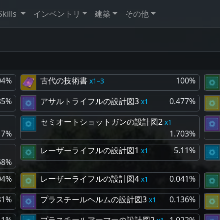
Skills
インベントリ
建築
その他
04%
古代の技術書
100%
1–3
85%
アサルトライフルの設計図3
0.477%
1
セミオートショットガンの設計図2
1
17%
1.703%
レーザーライフルの設計図1
5.11%
1
68%
04%
レーザーライフルの設計図4
0.041%
1
81%
プラスチールヘルムの設計図3
0.136%
1