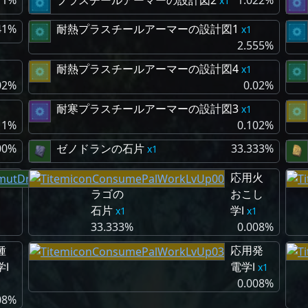
11%
プラスチールアーマーの設計図2
1.022%
1
41%
耐熱プラスチールアーマーの設計図1
1
2.555%
耐熱プラスチールアーマーの設計図4
1
02%
0.02%
耐寒プラスチールアーマーの設計図3
1
11%
0.102%
00%
ゼノドランの石片
33.333%
1
ボルド
応用火
ラゴの
おこし
石片
学Ⅰ
1
1
33.333%
0.008%
種
応用発
Ⅰ
電学Ⅰ
1
0.008%
08%