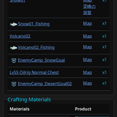
Snow01
Map
1
2
霊峰の
洞窟
Map
1
2
Snow01_Fishing
Volcano02
Map
1
2
Map
1
2
Volcano02_Fishing
Map
1
1
EnemyCamp_SnowGoal
Lv55 Oilrig Normal Chest
Map
1
0
Map
1
0
EnemyCamp_DesertGoal02
Crafting Materials
Materials
Product