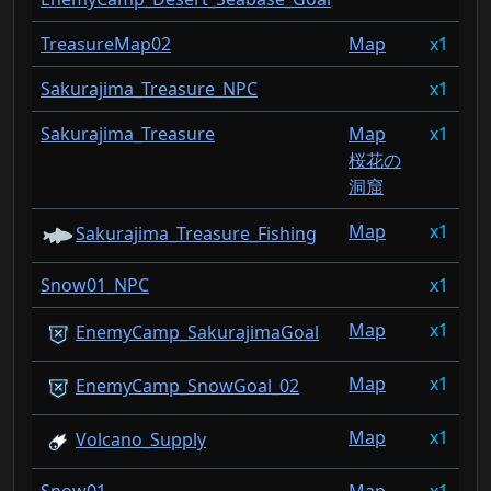
TreasureMap02
Map
1
6
Sakurajima_Treasure_NPC
1
4
Sakurajima_Treasure
Map
1
3
桜花の
洞窟
Map
1
3
Sakurajima_Treasure_Fishing
Snow01_NPC
1
2
Map
1
2
EnemyCamp_SakurajimaGoal
Map
1
2
EnemyCamp_SnowGoal_02
Map
1
2
Volcano_Supply