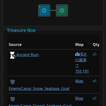
1
5
Treasure Box
D
Source
Map
Qty
R
渇き
1
1
Ancient Ruin
の最果
て
755,191
Map
1
1
EnemyCamp_Snow_Seabase_Goal
Map
1
7
EnemyCamp_Desert_Seabase_Goal