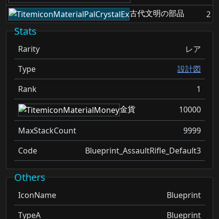
古代文明の部品
2
Stats
Rarity
レア
Type
設計図
Rank
1
金貨
10000
MaxStackCount
9999
Code
Blueprint_AssaultRifle_Default3
Others
IconName
Blueprint
TypeA
Blueprint