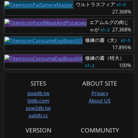
ウルトラスフィア
1–3
27.368%
エアムルグの肉じ
ゃが
27.368%
1–2
修練の書（大）
2–3
17.895%
修練の書（特大）
100%
1–2
SITES
ABOUT SITE
poedb.tw
Privacy
tlidb.com
About US
poe2db.tw
paldb.cc
VERSION
COMMUNITY