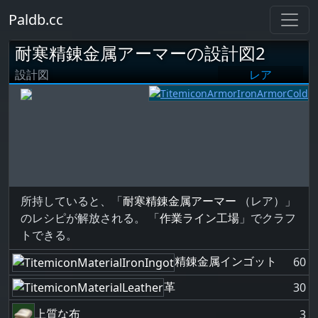
Paldb.cc
耐寒精錬金属アーマーの設計図2
設計図
レア
所持していると、「
耐寒精錬金属アーマー
（レア）」
のレシピが解放される。 「
作業ライン工場
」でクラフ
トできる。
精錬金属インゴット
60
革
30
上質な布
3