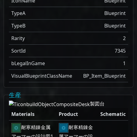
IconName
Blueprint
TypeA
Blueprint
TypeB
Blueprint
Rarity
2
SortId
7345
bLegalInGame
1
VisualBlueprintClassName
BP_Item_Blueprint
生産
製図台
Materials
Product
Schematic
耐寒精錬金属
耐寒精錬金
アーマーの設計図1
属アーマーの設