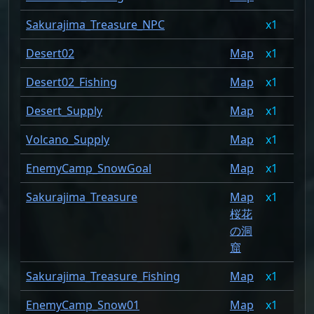
Sakurajima_Treasure_NPC
1
1.
Desert02
Map
1
1.
Desert02_Fishing
Map
1
1.
Desert_Supply
Map
1
1.
Volcano_Supply
Map
1
1.
EnemyCamp_SnowGoal
Map
1
1.
Sakurajima_Treasure
Map
1
1.
桜花
の洞
窟
Sakurajima_Treasure_Fishing
Map
1
1.
EnemyCamp_Snow01
Map
1
1.