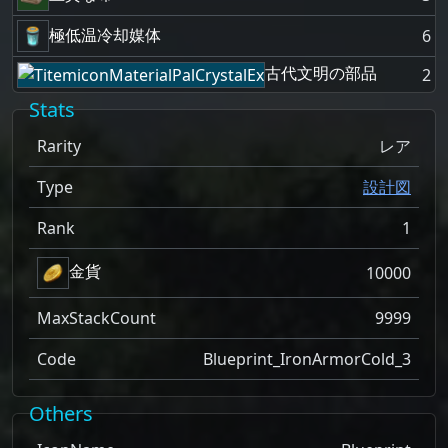
極低温冷却媒体
6
古代文明の部品
2
Stats
Rarity
レア
Type
設計図
Rank
1
金貨
10000
MaxStackCount
9999
Code
Blueprint_IronArmorCold_3
Others