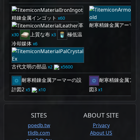
精錬金属インゴット
60
耐寒精錬金属アーマー
革
上質な布
極低温
30
3
冷却媒体
6
古代文明の部品
2
5600
耐寒精錬金属アーマーの設
耐寒精錬金属アー
計図2
図3
5
10
1
SITES
ABOUT SITE
poedb.tw
Privacy
tlidb.com
About US