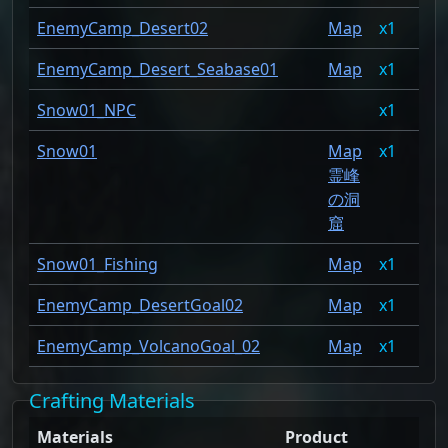
EnemyCamp_Desert02
Map
1
1.
EnemyCamp_Desert_Seabase01
Map
1
1.
Snow01_NPC
1
0.
Snow01
Map
1
0.
霊峰
の洞
窟
Snow01_Fishing
Map
1
0.
EnemyCamp_DesertGoal02
Map
1
0.
EnemyCamp_VolcanoGoal_02
Map
1
0.
Crafting Materials
Materials
Product