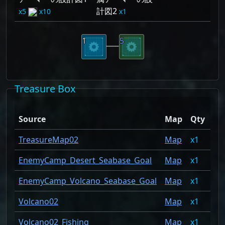
計図2
5
10
1
1
5
Treasure Box
Dr
Source
Map
Qty
Ra
TreasureMap02
Map
1
6.
EnemyCamp_Desert_Seabase_Goal
Map
1
5.
EnemyCamp_Volcano_Seabase_Goal
Map
1
4.
Volcano02
Map
1
1.
Volcano02_Fishing
Map
1
1.