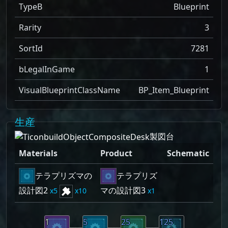
TypeB
Blueprint
Rarity
3
SortId
7281
bLegalInGame
1
VisualBlueprintClassName
BP_Item_Blueprint
生産
製図台
Materials
Product
Schematic
テラプリズマの
テラプリズ
設計図2
マの設計図3
5
10
1
1
5
25
125