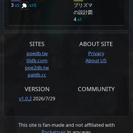
3
プリズマ
5
10
の設計図
4
1
SITES
ABOUT SITE
poedb.tw
Privacy
tlidb.com
About US
poe2db.tw
paldb.cc
VERSION
COMMUNITY
v1.0.2
2026/7/29
This site is fan-made and not affiliated with
Pocketpair
in any way.