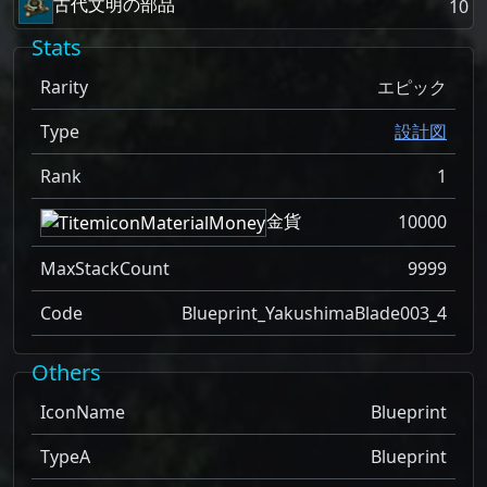
古代文明の部品
10
Stats
Rarity
エピック
Type
設計図
Rank
1
金貨
10000
MaxStackCount
9999
Code
Blueprint_YakushimaBlade003_4
Others
IconName
Blueprint
TypeA
Blueprint