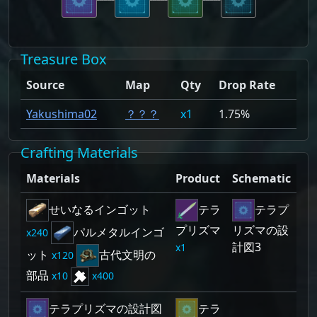
Treasure Box
Source
Map
Qty
Drop Rate
Yakushima02
？？？
1
1.75%
Crafting Materials
Materials
Product
Schematic
せいなるインゴット
テラ
テラプ
プリズマ
リズマの設
パルメタルインゴ
240
計図3
1
ット
古代文明の
120
部品
10
400
テラプリズマの設計図
テラ